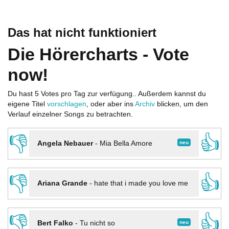
Das hat nicht funktioniert
Die Hörercharts - Vote
now!
Du hast 5 Votes pro Tag zur verfügung.. Außerdem kannst du
eigene Titel
vorschlagen
, oder aber ins
Archiv
blicken, um den
Verlauf einzelner Songs zu betrachten.
👎
👍
neu
Angela Nebauer
-
Mia Bella Amore
👎
👍
Ariana Grande
-
hate that i made you love me
👎
👍
neu
Bert Falko
-
Tu nicht so