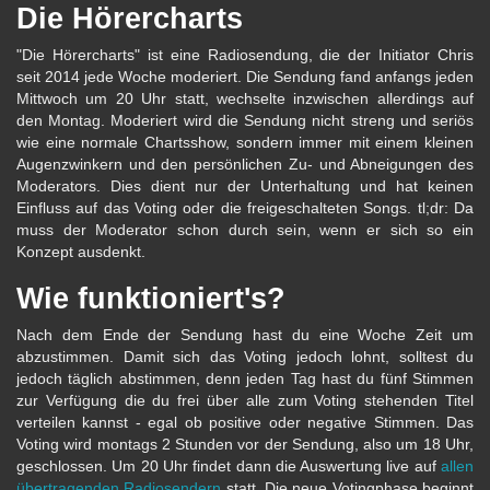
Die Hörercharts
"Die Hörercharts" ist eine Radiosendung, die der Initiator Chris
seit 2014 jede Woche moderiert. Die Sendung fand anfangs jeden
Mittwoch um 20 Uhr statt, wechselte inzwischen allerdings auf
den Montag. Moderiert wird die Sendung nicht streng und seriös
wie eine normale Chartsshow, sondern immer mit einem kleinen
Augenzwinkern und den persönlichen Zu- und Abneigungen des
Moderators. Dies dient nur der Unterhaltung und hat keinen
Einfluss auf das Voting oder die freigeschalteten Songs. tl;dr: Da
muss der Moderator schon durch sein, wenn er sich so ein
Konzept ausdenkt.
Wie funktioniert's?
Nach dem Ende der Sendung hast du eine Woche Zeit um
abzustimmen. Damit sich das Voting jedoch lohnt, solltest du
jedoch täglich abstimmen, denn jeden Tag hast du fünf Stimmen
zur Verfügung die du frei über alle zum Voting stehenden Titel
verteilen kannst - egal ob positive oder negative Stimmen. Das
Voting wird montags 2 Stunden vor der Sendung, also um 18 Uhr,
geschlossen. Um 20 Uhr findet dann die Auswertung live auf
allen
übertragenden Radiosendern
statt. Die neue Votingphase beginnt