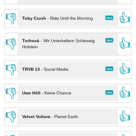
👎
👍
neu
Toby Crush
-
Ride Until the Morning
👎
👍
neu
Torfrock
-
Wir Unterkellern Schleswig
Holstein
👎
👍
neu
TRVB 13
-
Social Media
👎
👍
neu
Uwe Höll
-
Keine Chance
👎
👍
Velvet Vulture
-
Planet Earth