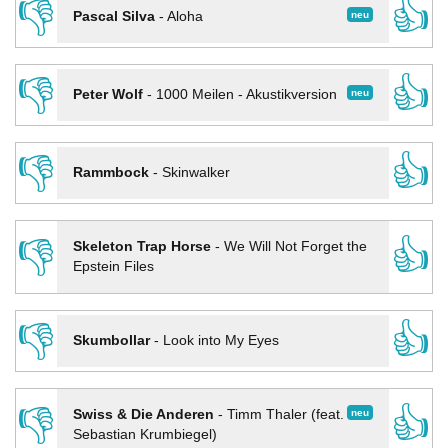
👎
👍
neu
Pascal Silva
-
Aloha
👎
👍
neu
Peter Wolf
-
1000 Meilen - Akustikversion
👎
👍
Rammbock
-
Skinwalker
👎
👍
Skeleton Trap Horse
-
We Will Not Forget the
Epstein Files
👎
👍
Skumbollar
-
Look into My Eyes
👎
👍
neu
Swiss & Die Anderen
-
Timm Thaler (feat.
Sebastian Krumbiegel)