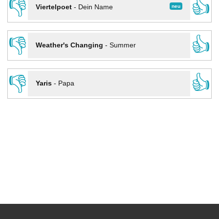
👎
👍
neu
Viertelpoet
-
Dein Name
👎
👍
Weather's Changing
-
Summer
👎
👍
Yaris
-
Papa