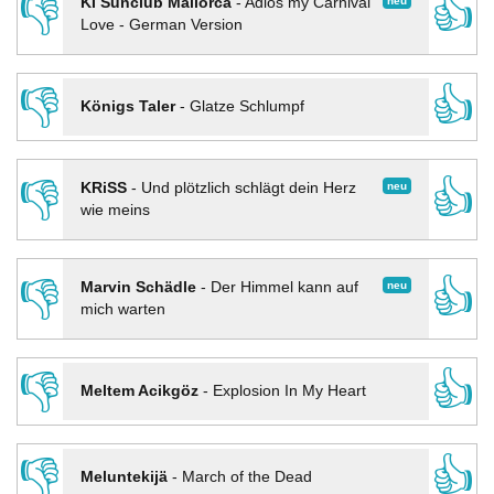
👎
👍
neu
KI Sunclub Mallorca
-
Adios my Carnival
Love - German Version
👎
👍
Königs Taler
-
Glatze Schlumpf
👎
👍
neu
KRiSS
-
Und plötzlich schlägt dein Herz
wie meins
👎
👍
neu
Marvin Schädle
-
Der Himmel kann auf
mich warten
👎
👍
Meltem Acikgöz
-
Explosion In My Heart
👎
👍
Meluntekijä
-
March of the Dead