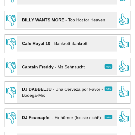
👎
👍
BILLY WANTS MORE
-
Too Hot for Heaven
👎
👍
Cafe Royal 10
-
Bankrott Bankrott
👎
👍
neu
Captain Freddy
-
Ms Sehnsucht
👎
👍
neu
DJ DABBELJU
-
Una Cerveza por Favor -
Bodega-Mix
👎
👍
neu
DJ Feuerapfel
-
Einhörner (Iss sie nicht!)