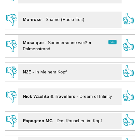
👎
👍
Monrose
-
Shame (Radio Edit)
👎
👍
neu
Mosaique
-
Sommersonne weißer
Palmenstrand
👎
👍
N2E
-
In Meinem Kopf
👎
👍
Nick Wachta & Travellers
-
Dream of Infinity
👎
👍
Papageno MC
-
Das Rauschen im Kopf