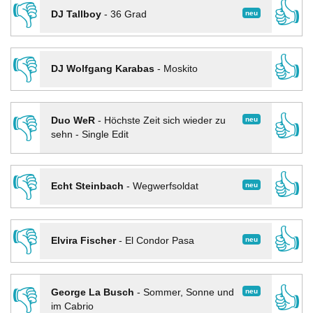
👎
👍
neu
DJ Tallboy
-
36 Grad
👎
👍
DJ Wolfgang Karabas
-
Moskito
👎
👍
neu
Duo WeR
-
Höchste Zeit sich wieder zu
sehn - Single Edit
👎
👍
neu
Echt Steinbach
-
Wegwerfsoldat
👎
👍
neu
Elvira Fischer
-
El Condor Pasa
👎
👍
neu
George La Busch
-
Sommer, Sonne und
im Cabrio