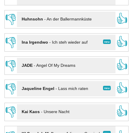
👎
👍
Huhnsohn
-
An der Ballermannküste
👎
👍
neu
Ina Irgendwo
-
Ich steh wieder auf
👎
👍
JADE
-
Angel Of My Dreams
👎
👍
neu
Jaqueline Engel
-
Lass mich raten
👎
👍
Kai Kaos
-
Unsere Nacht