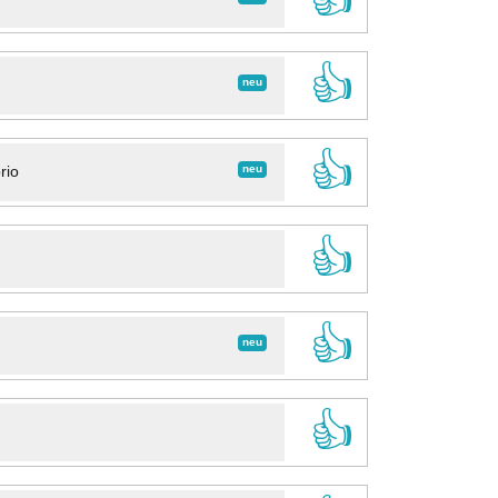
👍
neu
👍
neu
rio
👍
👍
neu
👍