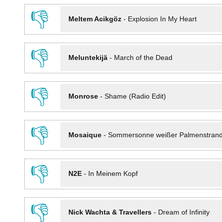
👎
Meltem Acikgöz
-
Explosion In My Heart
👎
Meluntekijä
-
March of the Dead
👎
Monrose
-
Shame (Radio Edit)
👎
Mosaique
-
Sommersonne weißer Palmenstran
👎
N2E
-
In Meinem Kopf
👎
Nick Wachta & Travellers
-
Dream of Infinity