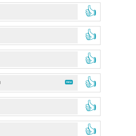
👍
👍
👍
👍
neu
d
👍
👍