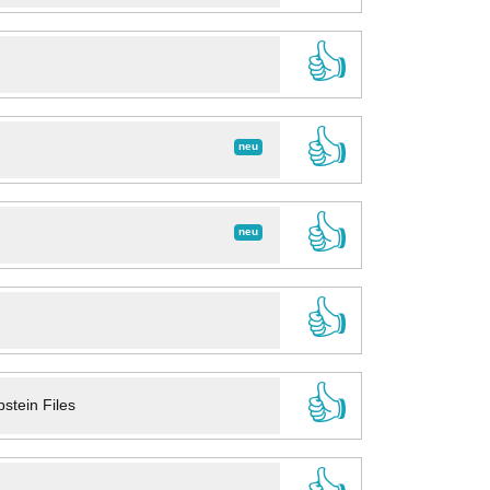
👍
👍
neu
👍
neu
👍
👍
stein Files