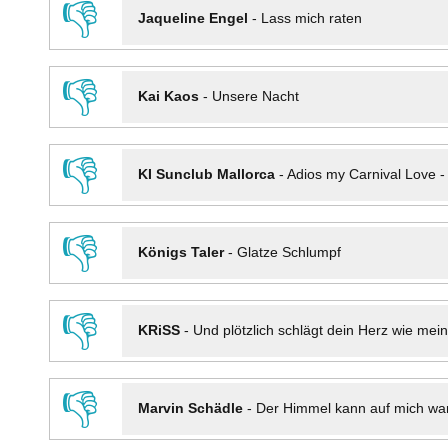
👎
Jaqueline Engel
-
Lass mich raten
👎
Kai Kaos
-
Unsere Nacht
👎
KI Sunclub Mallorca
-
Adios my Carnival Love 
👎
Königs Taler
-
Glatze Schlumpf
👎
KRiSS
-
Und plötzlich schlägt dein Herz wie mei
👎
Marvin Schädle
-
Der Himmel kann auf mich wa