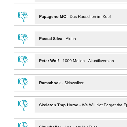
👎
Papageno MC
-
Das Rauschen im Kopf
👎
Pascal Silva
-
Aloha
👎
Peter Wolf
-
1000 Meilen - Akustikversion
👎
Rammbock
-
Skinwalker
👎
Skeleton Trap Horse
-
We Will Not Forget the Ep