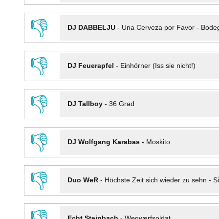
👎
DJ DABBELJU
-
Una Cerveza por Favor - Bode
👎
DJ Feuerapfel
-
Einhörner (Iss sie nicht!)
👎
DJ Tallboy
-
36 Grad
👎
DJ Wolfgang Karabas
-
Moskito
👎
Duo WeR
-
Höchste Zeit sich wieder zu sehn - Si
👎
Echt Steinbach
-
Wegwerfsoldat