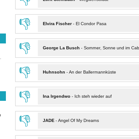
👎
Elvira Fischer
-
El Condor Pasa
👎
George La Busch
-
Sommer, Sonne und im Cab
.
👎
Huhnsohn
-
An der Ballermannküste
👎
Ina Irgendwo
-
Ich steh wieder auf
n
👎
JADE
-
Angel Of My Dreams