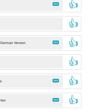
👍
neu
👍
👍
neu
- German Version
👍
👍
neu
ns
👍
neu
rten