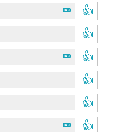
👍
neu
👍
👍
neu
👍
👍
👍
neu