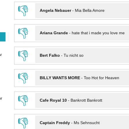
👎
Angela Nebauer
-
Mia Bella Amore
👎
Ariana Grande
-
hate that i made you love me
👎
v
Bert Falko
-
Tu nicht so
👎
BILLY WANTS MORE
-
Too Hot for Heaven
👎
hr
Cafe Royal 10
-
Bankrott Bankrott
👎
Captain Freddy
-
Ms Sehnsucht