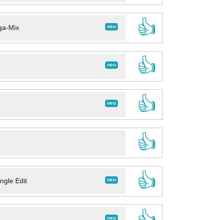
👍
neu
ga-Mix
👍
neu
👍
neu
👍
👍
neu
ngle Edit
👍
neu