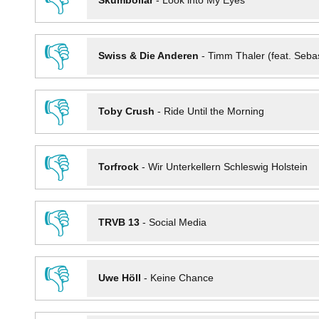
👎
Skumbollar
-
Look into My Eyes
👎
Swiss & Die Anderen
-
Timm Thaler (feat. Seba
👎
Toby Crush
-
Ride Until the Morning
👎
Torfrock
-
Wir Unterkellern Schleswig Holstein
👎
TRVB 13
-
Social Media
👎
Uwe Höll
-
Keine Chance