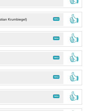
👍
👍
neu
stian Krumbiegel)
👍
neu
👍
neu
👍
neu
👍
neu