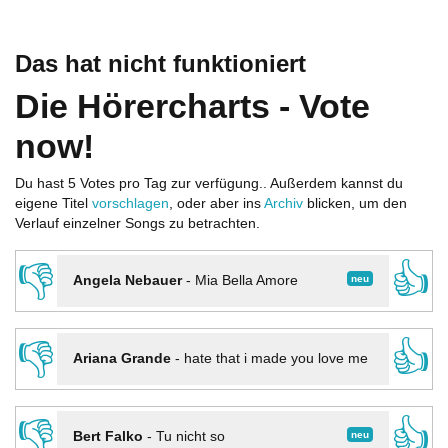
Das hat nicht funktioniert
Die Hörercharts - Vote
now!
Du hast 5 Votes pro Tag zur verfügung.. Außerdem kannst du
eigene Titel
vorschlagen
, oder aber ins
Archiv
blicken, um den
Verlauf einzelner Songs zu betrachten.
👎
👍
neu
Angela Nebauer
-
Mia Bella Amore
👎
👍
Ariana Grande
-
hate that i made you love me
👎
👍
neu
Bert Falko
-
Tu nicht so