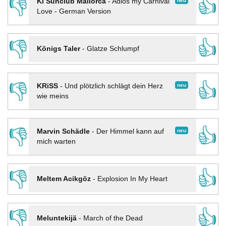
👎
👍
neu
KI Sunclub Mallorca
-
Adios my Carnival
Love - German Version
👎
👍
Königs Taler
-
Glatze Schlumpf
👎
👍
neu
KRiSS
-
Und plötzlich schlägt dein Herz
wie meins
👎
👍
neu
Marvin Schädle
-
Der Himmel kann auf
mich warten
👎
👍
Meltem Acikgöz
-
Explosion In My Heart
👎
👍
Meluntekijä
-
March of the Dead