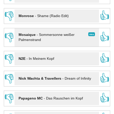
👎
👍
Monrose
-
Shame (Radio Edit)
👎
👍
neu
Mosaique
-
Sommersonne weißer
Palmenstrand
👎
👍
N2E
-
In Meinem Kopf
👎
👍
Nick Wachta & Travellers
-
Dream of Infinity
👎
👍
Papageno MC
-
Das Rauschen im Kopf