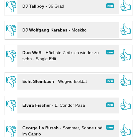
👎
👍
neu
DJ Tallboy
-
36 Grad
👎
👍
DJ Wolfgang Karabas
-
Moskito
👎
👍
neu
Duo WeR
-
Höchste Zeit sich wieder zu
sehn - Single Edit
👎
👍
neu
Echt Steinbach
-
Wegwerfsoldat
👎
👍
neu
Elvira Fischer
-
El Condor Pasa
👎
👍
neu
George La Busch
-
Sommer, Sonne und
im Cabrio