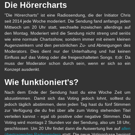
Die Hörercharts
"Die Hörercharts" ist eine Radiosendung, die der Initiator Chris
seit 2014 jede Woche moderiert. Die Sendung fand anfangs jeden
Mittwoch um 20 Uhr statt, wechselte inzwischen allerdings auf
den Montag. Moderiert wird die Sendung nicht streng und seriös
wie eine normale Chartsshow, sondern immer mit einem kleinen
Augenzwinkern und den persönlichen Zu- und Abneigungen des
Moderators. Dies dient nur der Unterhaltung und hat keinen
Einfluss auf das Voting oder die freigeschalteten Songs. tl;dr: Da
muss der Moderator schon durch sein, wenn er sich so ein
Konzept ausdenkt.
Wie funktioniert's?
Nach dem Ende der Sendung hast du eine Woche Zeit um
abzustimmen. Damit sich das Voting jedoch lohnt, solltest du
jedoch täglich abstimmen, denn jeden Tag hast du fünf Stimmen
zur Verfügung die du frei über alle zum Voting stehenden Titel
verteilen kannst - egal ob positive oder negative Stimmen. Das
Voting wird montags 2 Stunden vor der Sendung, also um 18 Uhr,
geschlossen. Um 20 Uhr findet dann die Auswertung live auf
allen
übertragenden Radiosendern
statt. Die neue Votingphase beginnt