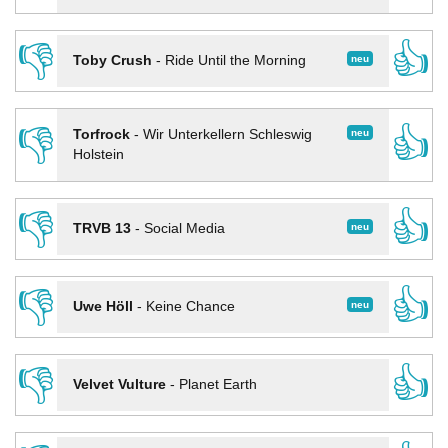
👎
👍
neu
Toby Crush
-
Ride Until the Morning
👎
👍
neu
Torfrock
-
Wir Unterkellern Schleswig
Holstein
👎
👍
neu
TRVB 13
-
Social Media
👎
👍
neu
Uwe Höll
-
Keine Chance
👎
👍
Velvet Vulture
-
Planet Earth