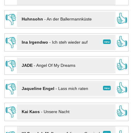
👎
👍
Huhnsohn
-
An der Ballermannküste
👎
👍
neu
Ina Irgendwo
-
Ich steh wieder auf
👎
👍
JADE
-
Angel Of My Dreams
👎
👍
neu
Jaqueline Engel
-
Lass mich raten
👎
👍
Kai Kaos
-
Unsere Nacht