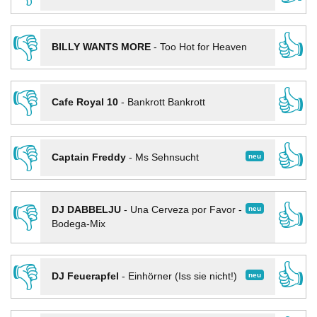
👎
👍
BILLY WANTS MORE
-
Too Hot for Heaven
👎
👍
Cafe Royal 10
-
Bankrott Bankrott
👎
👍
neu
Captain Freddy
-
Ms Sehnsucht
👎
👍
neu
DJ DABBELJU
-
Una Cerveza por Favor -
Bodega-Mix
👎
👍
neu
DJ Feuerapfel
-
Einhörner (Iss sie nicht!)