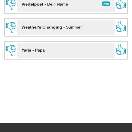
👎
👍
neu
Viertelpoet
-
Dein Name
👎
👍
Weather's Changing
-
Summer
👎
👍
Yaris
-
Papa