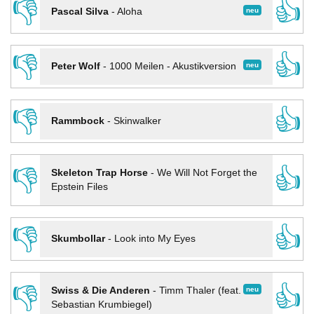
👎
👍
neu
Pascal Silva
-
Aloha
👎
👍
neu
Peter Wolf
-
1000 Meilen - Akustikversion
👎
👍
Rammbock
-
Skinwalker
👎
👍
Skeleton Trap Horse
-
We Will Not Forget the
Epstein Files
👎
👍
Skumbollar
-
Look into My Eyes
👎
👍
neu
Swiss & Die Anderen
-
Timm Thaler (feat.
Sebastian Krumbiegel)