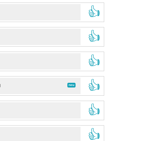
👍
👍
👍
👍
neu
d
👍
👍