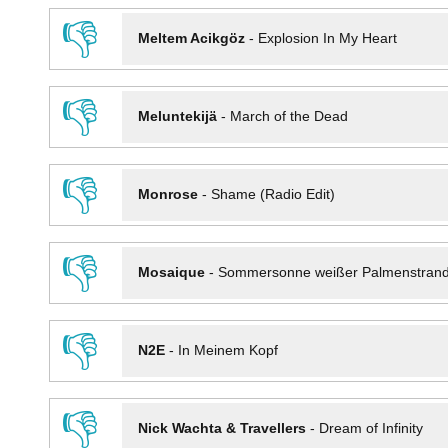
👎
Meltem Acikgöz
-
Explosion In My Heart
👎
Meluntekijä
-
March of the Dead
👎
Monrose
-
Shame (Radio Edit)
👎
Mosaique
-
Sommersonne weißer Palmenstran
👎
N2E
-
In Meinem Kopf
👎
Nick Wachta & Travellers
-
Dream of Infinity