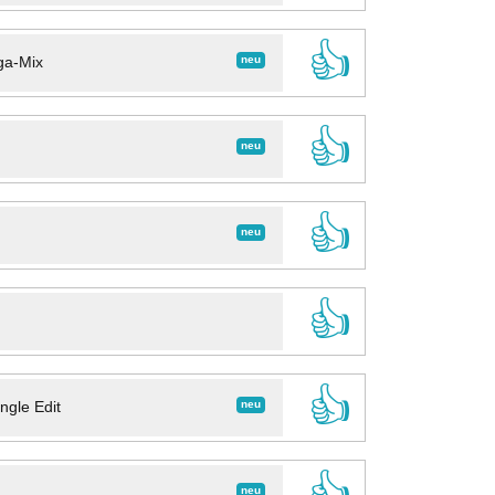
👍
neu
ga-Mix
👍
neu
👍
neu
👍
👍
neu
ngle Edit
👍
neu