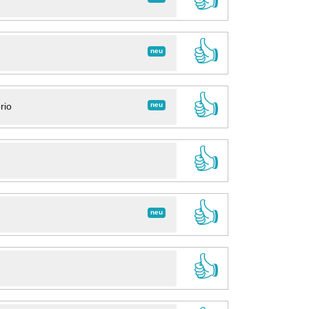
👍
neu
👍
neu
rio
👍
👍
neu
👍