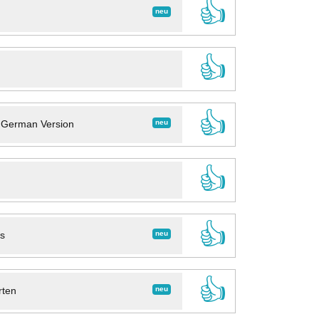
👍
neu
👍
👍
neu
- German Version
👍
👍
neu
ns
👍
neu
rten