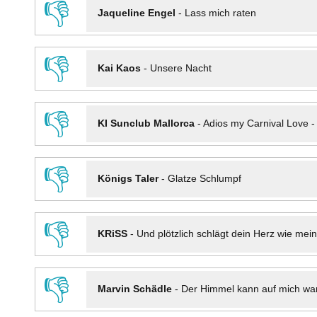
👎
Jaqueline Engel
-
Lass mich raten
👎
Kai Kaos
-
Unsere Nacht
👎
KI Sunclub Mallorca
-
Adios my Carnival Love 
👎
Königs Taler
-
Glatze Schlumpf
👎
KRiSS
-
Und plötzlich schlägt dein Herz wie mei
👎
Marvin Schädle
-
Der Himmel kann auf mich wa