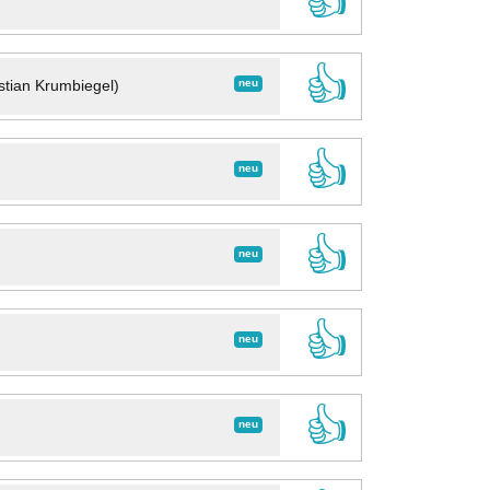
👍
👍
neu
stian Krumbiegel)
👍
neu
👍
neu
👍
neu
👍
neu