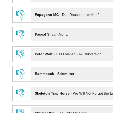
👎
Papageno MC
-
Das Rauschen im Kopf
👎
Pascal Silva
-
Aloha
👎
Peter Wolf
-
1000 Meilen - Akustikversion
👎
Rammbock
-
Skinwalker
👎
Skeleton Trap Horse
-
We Will Not Forget the Ep