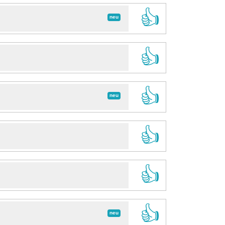
👍
neu
👍
👍
neu
👍
👍
👍
neu