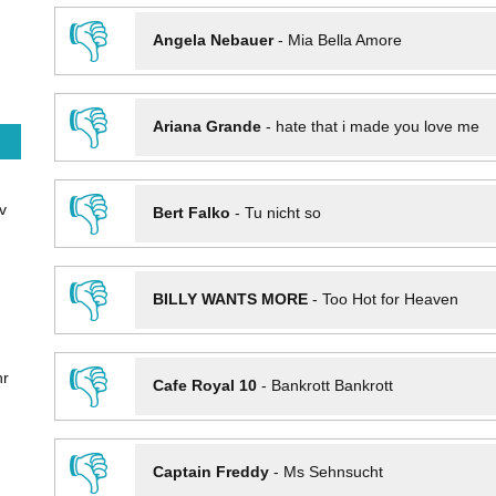
👎
Angela Nebauer
-
Mia Bella Amore
👎
Ariana Grande
-
hate that i made you love me
👎
v
Bert Falko
-
Tu nicht so
👎
BILLY WANTS MORE
-
Too Hot for Heaven
👎
hr
Cafe Royal 10
-
Bankrott Bankrott
👎
Captain Freddy
-
Ms Sehnsucht