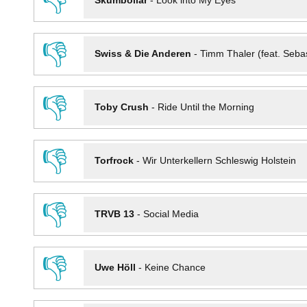
👎
Skumbollar
-
Look into My Eyes
👎
Swiss & Die Anderen
-
Timm Thaler (feat. Seba
👎
Toby Crush
-
Ride Until the Morning
👎
Torfrock
-
Wir Unterkellern Schleswig Holstein
👎
TRVB 13
-
Social Media
👎
Uwe Höll
-
Keine Chance