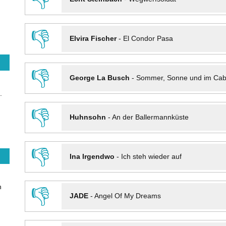
👎
Elvira Fischer
-
El Condor Pasa
👎
George La Busch
-
Sommer, Sonne und im Cab
.
👎
Huhnsohn
-
An der Ballermannküste
👎
Ina Irgendwo
-
Ich steh wieder auf
n
👎
JADE
-
Angel Of My Dreams