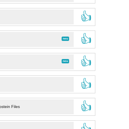
👍
👍
neu
👍
neu
👍
👍
stein Files