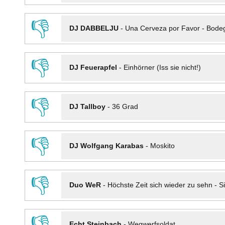
👎
DJ DABBELJU
-
Una Cerveza por Favor - Bode
👎
DJ Feuerapfel
-
Einhörner (Iss sie nicht!)
👎
DJ Tallboy
-
36 Grad
👎
DJ Wolfgang Karabas
-
Moskito
👎
Duo WeR
-
Höchste Zeit sich wieder zu sehn - Si
👎
Echt Steinbach
-
Wegwerfsoldat