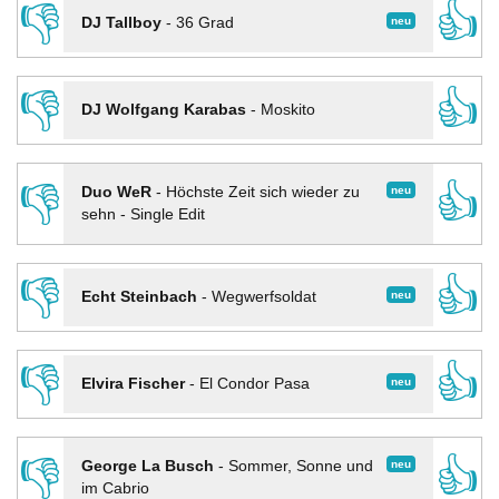
👎
👍
neu
DJ Tallboy
-
36 Grad
👎
👍
DJ Wolfgang Karabas
-
Moskito
👎
👍
neu
Duo WeR
-
Höchste Zeit sich wieder zu
sehn - Single Edit
👎
👍
neu
Echt Steinbach
-
Wegwerfsoldat
👎
👍
neu
Elvira Fischer
-
El Condor Pasa
👎
👍
neu
George La Busch
-
Sommer, Sonne und
im Cabrio