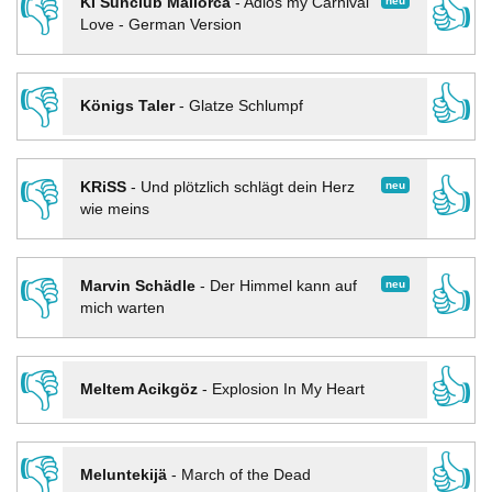
👎
👍
neu
KI Sunclub Mallorca
-
Adios my Carnival
Love - German Version
👎
👍
Königs Taler
-
Glatze Schlumpf
👎
👍
neu
KRiSS
-
Und plötzlich schlägt dein Herz
wie meins
👎
👍
neu
Marvin Schädle
-
Der Himmel kann auf
mich warten
👎
👍
Meltem Acikgöz
-
Explosion In My Heart
👎
👍
Meluntekijä
-
March of the Dead