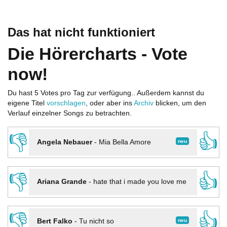
Das hat nicht funktioniert
Die Hörercharts - Vote
now!
Du hast 5 Votes pro Tag zur verfügung.. Außerdem kannst du
eigene Titel
vorschlagen
, oder aber ins
Archiv
blicken, um den
Verlauf einzelner Songs zu betrachten.
👎
👍
neu
Angela Nebauer
-
Mia Bella Amore
👎
👍
Ariana Grande
-
hate that i made you love me
👎
👍
neu
Bert Falko
-
Tu nicht so