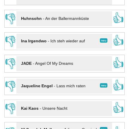
👎
👍
Huhnsohn
-
An der Ballermannküste
👎
👍
neu
Ina Irgendwo
-
Ich steh wieder auf
👎
👍
JADE
-
Angel Of My Dreams
👎
👍
neu
Jaqueline Engel
-
Lass mich raten
👎
👍
Kai Kaos
-
Unsere Nacht