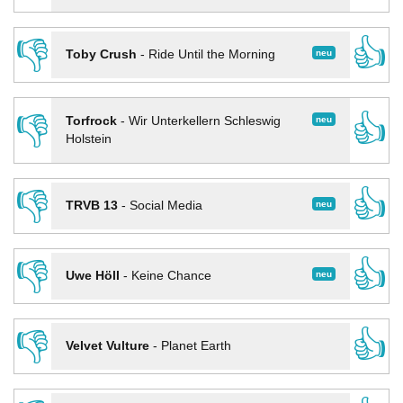
👎
👍
neu
Toby Crush
-
Ride Until the Morning
👎
👍
neu
Torfrock
-
Wir Unterkellern Schleswig
Holstein
👎
👍
neu
TRVB 13
-
Social Media
👎
👍
neu
Uwe Höll
-
Keine Chance
👎
👍
Velvet Vulture
-
Planet Earth