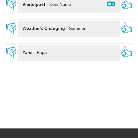
👎
👍
neu
Viertelpoet
-
Dein Name
👎
👍
Weather's Changing
-
Summer
👎
👍
Yaris
-
Papa