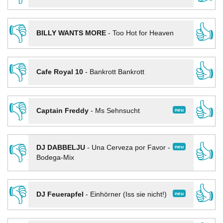
👎
👍
BILLY WANTS MORE
-
Too Hot for Heaven
👎
👍
Cafe Royal 10
-
Bankrott Bankrott
👎
👍
neu
Captain Freddy
-
Ms Sehnsucht
👎
👍
neu
DJ DABBELJU
-
Una Cerveza por Favor -
Bodega-Mix
👎
👍
neu
DJ Feuerapfel
-
Einhörner (Iss sie nicht!)