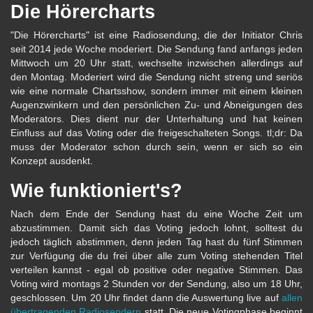
Die Hörercharts
"Die Hörercharts" ist eine Radiosendung, die der Initiator Chris
seit 2014 jede Woche moderiert. Die Sendung fand anfangs jeden
Mittwoch um 20 Uhr statt, wechselte inzwischen allerdings auf
den Montag. Moderiert wird die Sendung nicht streng und seriös
wie eine normale Chartsshow, sondern immer mit einem kleinen
Augenzwinkern und den persönlichen Zu- und Abneigungen des
Moderators. Dies dient nur der Unterhaltung und hat keinen
Einfluss auf das Voting oder die freigeschalteten Songs. tl;dr: Da
muss der Moderator schon durch sein, wenn er sich so ein
Konzept ausdenkt.
Wie funktioniert's?
Nach dem Ende der Sendung hast du eine Woche Zeit um
abzustimmen. Damit sich das Voting jedoch lohnt, solltest du
jedoch täglich abstimmen, denn jeden Tag hast du fünf Stimmen
zur Verfügung die du frei über alle zum Voting stehenden Titel
verteilen kannst - egal ob positive oder negative Stimmen. Das
Voting wird montags 2 Stunden vor der Sendung, also um 18 Uhr,
geschlossen. Um 20 Uhr findet dann die Auswertung live auf
allen
übertragenden Radiosendern
statt. Die neue Votingphase beginnt