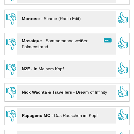
👎
👍
Monrose
-
Shame (Radio Edit)
👎
👍
neu
Mosaique
-
Sommersonne weißer
Palmenstrand
👎
👍
N2E
-
In Meinem Kopf
👎
👍
Nick Wachta & Travellers
-
Dream of Infinity
👎
👍
Papageno MC
-
Das Rauschen im Kopf