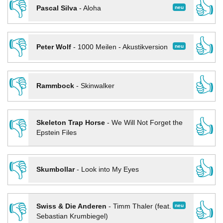
👎
👍
neu
Pascal Silva
-
Aloha
👎
👍
neu
Peter Wolf
-
1000 Meilen - Akustikversion
👎
👍
Rammbock
-
Skinwalker
👎
👍
Skeleton Trap Horse
-
We Will Not Forget the
Epstein Files
👎
👍
Skumbollar
-
Look into My Eyes
👎
👍
neu
Swiss & Die Anderen
-
Timm Thaler (feat.
Sebastian Krumbiegel)