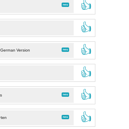
👍
neu
👍
👍
neu
- German Version
👍
👍
neu
ns
👍
neu
rten