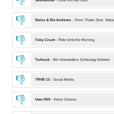
👎
Skumbollar
-
Look into My Eyes
👎
Swiss & Die Anderen
-
Timm Thaler (feat. Seba
👎
Toby Crush
-
Ride Until the Morning
👎
Torfrock
-
Wir Unterkellern Schleswig Holstein
👎
TRVB 13
-
Social Media
👎
Uwe Höll
-
Keine Chance