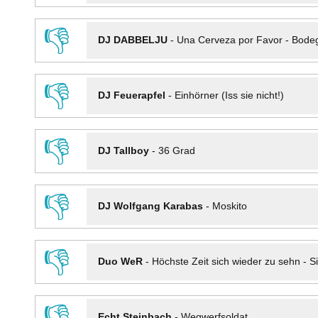
👎
DJ DABBELJU
-
Una Cerveza por Favor - Bode
👎
DJ Feuerapfel
-
Einhörner (Iss sie nicht!)
👎
DJ Tallboy
-
36 Grad
👎
DJ Wolfgang Karabas
-
Moskito
👎
Duo WeR
-
Höchste Zeit sich wieder zu sehn - Si
👎
Echt Steinbach
-
Wegwerfsoldat