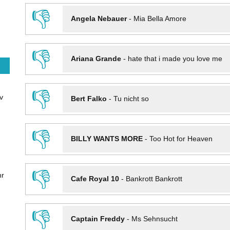
👎
Angela Nebauer
-
Mia Bella Amore
👎
Ariana Grande
-
hate that i made you love me
👎
v
Bert Falko
-
Tu nicht so
👎
BILLY WANTS MORE
-
Too Hot for Heaven
👎
hr
Cafe Royal 10
-
Bankrott Bankrott
👎
Captain Freddy
-
Ms Sehnsucht