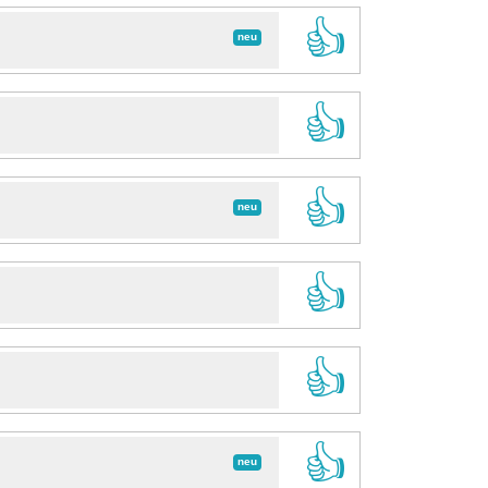
👍
neu
👍
👍
neu
👍
👍
👍
neu