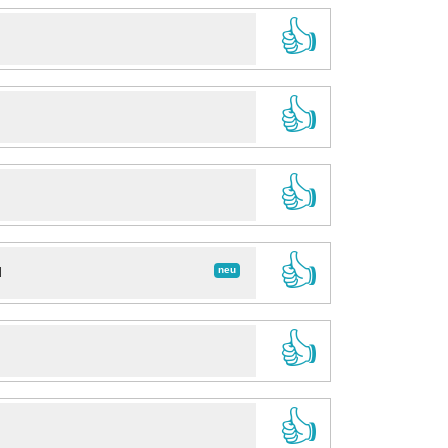
👍
👍
👍
👍
neu
d
👍
👍