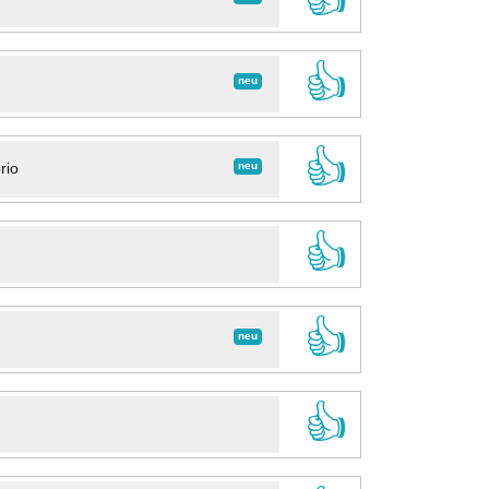
👍
neu
👍
neu
rio
👍
👍
neu
👍