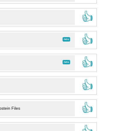
👍
👍
neu
👍
neu
👍
👍
stein Files