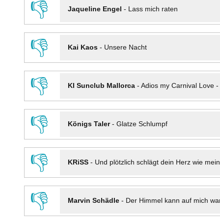
👎
Jaqueline Engel
-
Lass mich raten
👎
Kai Kaos
-
Unsere Nacht
👎
KI Sunclub Mallorca
-
Adios my Carnival Love 
👎
Königs Taler
-
Glatze Schlumpf
👎
KRiSS
-
Und plötzlich schlägt dein Herz wie mei
👎
Marvin Schädle
-
Der Himmel kann auf mich wa