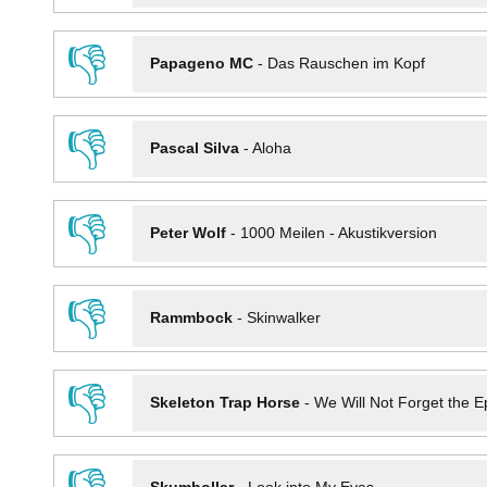
👎
Papageno MC
-
Das Rauschen im Kopf
👎
Pascal Silva
-
Aloha
👎
Peter Wolf
-
1000 Meilen - Akustikversion
👎
Rammbock
-
Skinwalker
👎
Skeleton Trap Horse
-
We Will Not Forget the Ep