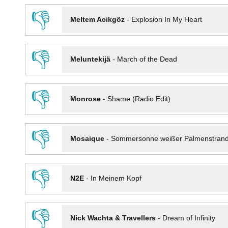
👎
Meltem Acikgöz
-
Explosion In My Heart
👎
Meluntekijä
-
March of the Dead
👎
Monrose
-
Shame (Radio Edit)
👎
Mosaique
-
Sommersonne weißer Palmenstran
👎
N2E
-
In Meinem Kopf
👎
Nick Wachta & Travellers
-
Dream of Infinity