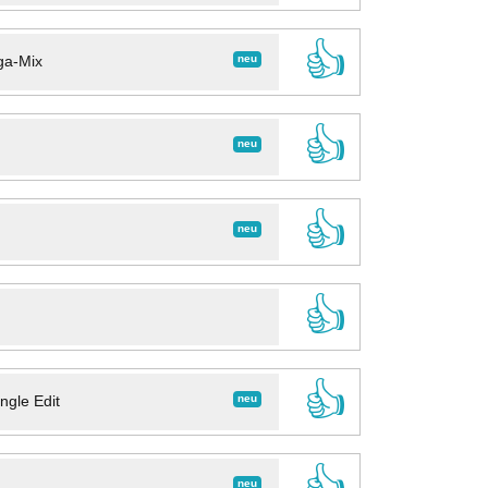
👍
neu
ga-Mix
👍
neu
👍
neu
👍
👍
neu
ngle Edit
👍
neu