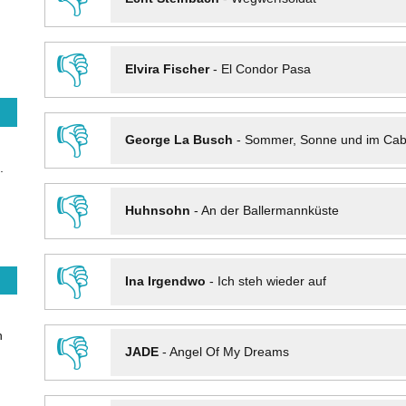
👎
Elvira Fischer
-
El Condor Pasa
👎
George La Busch
-
Sommer, Sonne und im Cab
.
👎
Huhnsohn
-
An der Ballermannküste
👎
Ina Irgendwo
-
Ich steh wieder auf
n
👎
JADE
-
Angel Of My Dreams