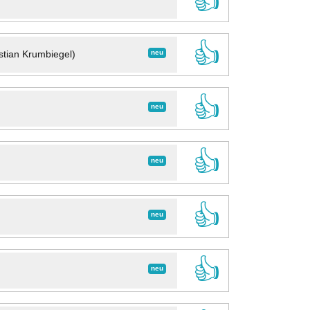
👍
👍
neu
stian Krumbiegel)
👍
neu
👍
neu
👍
neu
👍
neu