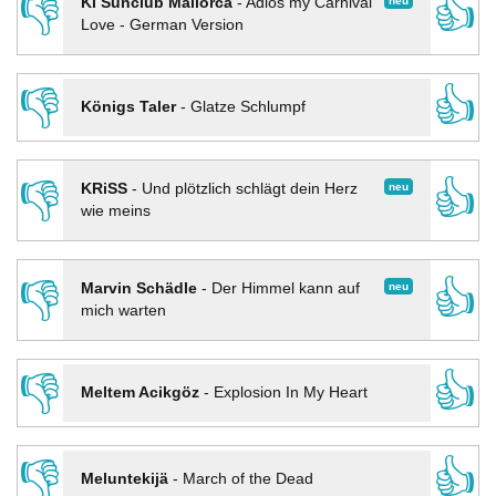
👎
👍
neu
KI Sunclub Mallorca
-
Adios my Carnival
Love - German Version
👎
👍
Königs Taler
-
Glatze Schlumpf
👎
👍
neu
KRiSS
-
Und plötzlich schlägt dein Herz
wie meins
👎
👍
neu
Marvin Schädle
-
Der Himmel kann auf
mich warten
👎
👍
Meltem Acikgöz
-
Explosion In My Heart
👎
👍
Meluntekijä
-
March of the Dead