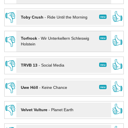
👎
👍
neu
Toby Crush
-
Ride Until the Morning
👎
👍
neu
Torfrock
-
Wir Unterkellern Schleswig
Holstein
👎
👍
neu
TRVB 13
-
Social Media
👎
👍
neu
Uwe Höll
-
Keine Chance
👎
👍
Velvet Vulture
-
Planet Earth