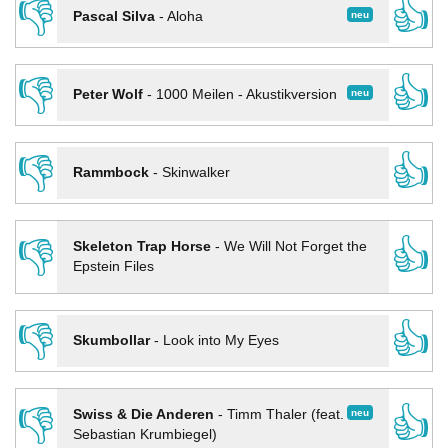
👎
👍
neu
Pascal Silva
-
Aloha
👎
👍
neu
Peter Wolf
-
1000 Meilen - Akustikversion
👎
👍
Rammbock
-
Skinwalker
👎
👍
Skeleton Trap Horse
-
We Will Not Forget the
Epstein Files
👎
👍
Skumbollar
-
Look into My Eyes
👎
👍
neu
Swiss & Die Anderen
-
Timm Thaler (feat.
Sebastian Krumbiegel)