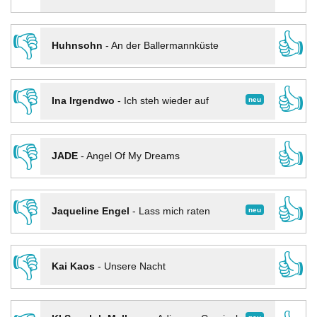
👎
👍
Huhnsohn
-
An der Ballermannküste
👎
👍
neu
Ina Irgendwo
-
Ich steh wieder auf
👎
👍
JADE
-
Angel Of My Dreams
👎
👍
neu
Jaqueline Engel
-
Lass mich raten
👎
👍
Kai Kaos
-
Unsere Nacht