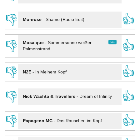
👎
👍
Monrose
-
Shame (Radio Edit)
👎
👍
neu
Mosaique
-
Sommersonne weißer
Palmenstrand
👎
👍
N2E
-
In Meinem Kopf
👎
👍
Nick Wachta & Travellers
-
Dream of Infinity
👎
👍
Papageno MC
-
Das Rauschen im Kopf