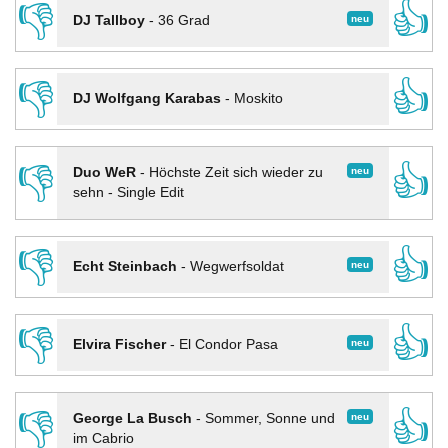
👎
👍
neu
DJ Tallboy
-
36 Grad
👎
👍
DJ Wolfgang Karabas
-
Moskito
👎
👍
neu
Duo WeR
-
Höchste Zeit sich wieder zu
sehn - Single Edit
👎
👍
neu
Echt Steinbach
-
Wegwerfsoldat
👎
👍
neu
Elvira Fischer
-
El Condor Pasa
👎
👍
neu
George La Busch
-
Sommer, Sonne und
im Cabrio