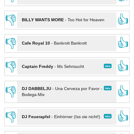
👎
👍
BILLY WANTS MORE
-
Too Hot for Heaven
👎
👍
Cafe Royal 10
-
Bankrott Bankrott
👎
👍
neu
Captain Freddy
-
Ms Sehnsucht
👎
👍
neu
DJ DABBELJU
-
Una Cerveza por Favor -
Bodega-Mix
👎
👍
neu
DJ Feuerapfel
-
Einhörner (Iss sie nicht!)