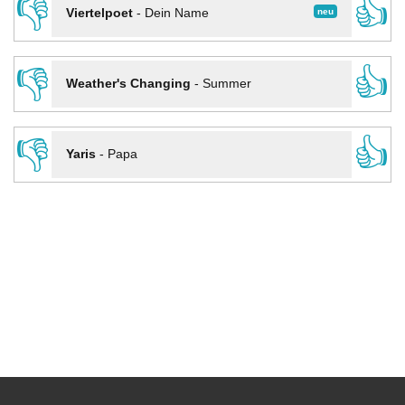
👎
👍
neu
Viertelpoet
-
Dein Name
👎
👍
Weather's Changing
-
Summer
👎
👍
Yaris
-
Papa