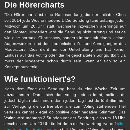
Die Hörercharts
"Die Hörercharts" ist eine Radiosendung, die der Initiator Chris
seit 2014 jede Woche moderiert. Die Sendung fand anfangs jeden
Mittwoch um 20 Uhr statt, wechselte inzwischen allerdings auf
den Montag. Moderiert wird die Sendung nicht streng und seriös
wie eine normale Chartsshow, sondern immer mit einem kleinen
Augenzwinkern und den persönlichen Zu- und Abneigungen des
Moderators. Dies dient nur der Unterhaltung und hat keinen
Einfluss auf das Voting oder die freigeschalteten Songs. tl;dr: Da
muss der Moderator schon durch sein, wenn er sich so ein
Konzept ausdenkt.
Wie funktioniert's?
Nach dem Ende der Sendung hast du eine Woche Zeit um
abzustimmen. Damit sich das Voting jedoch lohnt, solltest du
jedoch täglich abstimmen, denn jeden Tag hast du fünf Stimmen
zur Verfügung die du frei über alle zum Voting stehenden Titel
verteilen kannst - egal ob positive oder negative Stimmen. Das
Voting wird montags 2 Stunden vor der Sendung, also um 18 Uhr,
geschlossen. Um 20 Uhr findet dann die Auswertung live auf
allen
übertragenden Radiosendern
statt. Die neue Votingphase beginnt