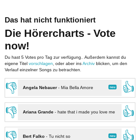
Das hat nicht funktioniert
Die Hörercharts - Vote
now!
Du hast 5 Votes pro Tag zur verfügung.. Außerdem kannst du
eigene Titel
vorschlagen
, oder aber ins
Archiv
blicken, um den
Verlauf einzelner Songs zu betrachten.
👎
👍
neu
Angela Nebauer
-
Mia Bella Amore
👎
👍
Ariana Grande
-
hate that i made you love me
👎
👍
neu
Bert Falko
-
Tu nicht so