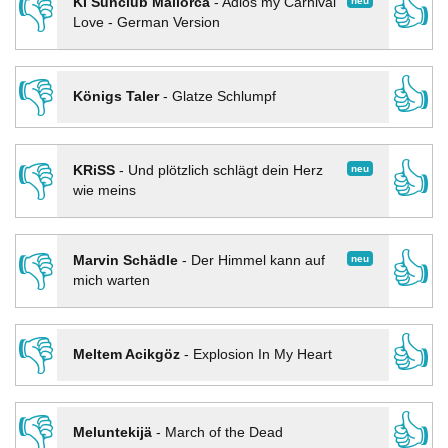
👎
👍
neu
KI Sunclub Mallorca
-
Adios my Carnival
Love - German Version
👎
👍
Königs Taler
-
Glatze Schlumpf
👎
👍
neu
KRiSS
-
Und plötzlich schlägt dein Herz
wie meins
👎
👍
neu
Marvin Schädle
-
Der Himmel kann auf
mich warten
👎
👍
Meltem Acikgöz
-
Explosion In My Heart
👎
👍
Meluntekijä
-
March of the Dead