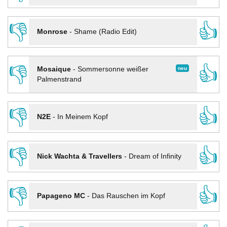
👎
👍
Monrose
-
Shame (Radio Edit)
👎
👍
neu
Mosaique
-
Sommersonne weißer
Palmenstrand
👎
👍
N2E
-
In Meinem Kopf
👎
👍
Nick Wachta & Travellers
-
Dream of Infinity
👎
👍
Papageno MC
-
Das Rauschen im Kopf