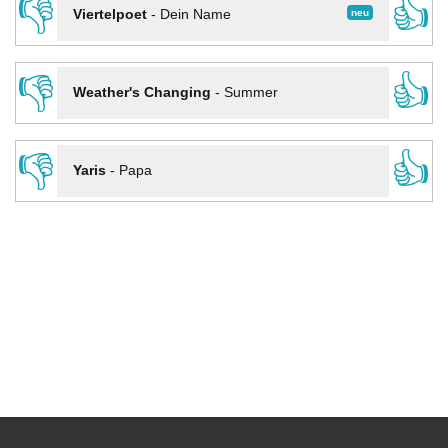
👎
👍
neu
Viertelpoet
-
Dein Name
👎
👍
Weather's Changing
-
Summer
👎
👍
Yaris
-
Papa