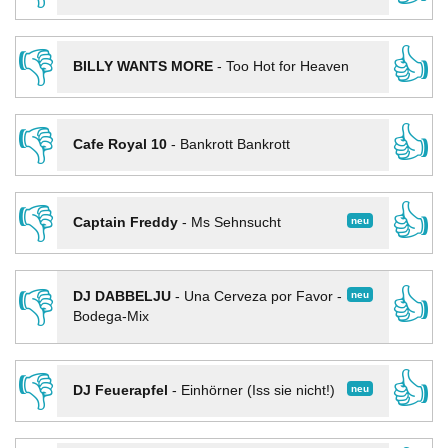
👎
👍
BILLY WANTS MORE
-
Too Hot for Heaven
👎
👍
Cafe Royal 10
-
Bankrott Bankrott
👎
👍
neu
Captain Freddy
-
Ms Sehnsucht
👎
👍
neu
DJ DABBELJU
-
Una Cerveza por Favor -
Bodega-Mix
👎
👍
neu
DJ Feuerapfel
-
Einhörner (Iss sie nicht!)