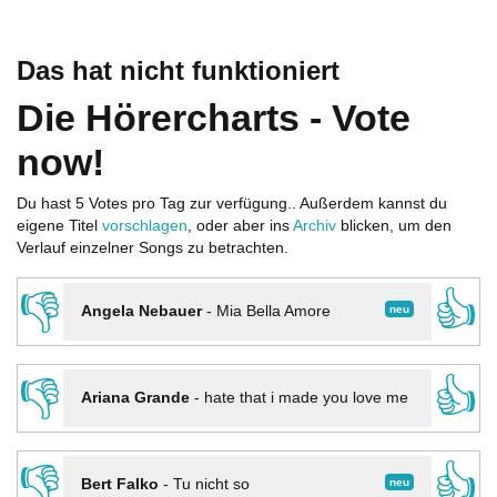
Das hat nicht funktioniert
Die Hörercharts - Vote
now!
Du hast 5 Votes pro Tag zur verfügung.. Außerdem kannst du
eigene Titel
vorschlagen
, oder aber ins
Archiv
blicken, um den
Verlauf einzelner Songs zu betrachten.
👎
👍
neu
Angela Nebauer
-
Mia Bella Amore
👎
👍
Ariana Grande
-
hate that i made you love me
👎
👍
neu
Bert Falko
-
Tu nicht so