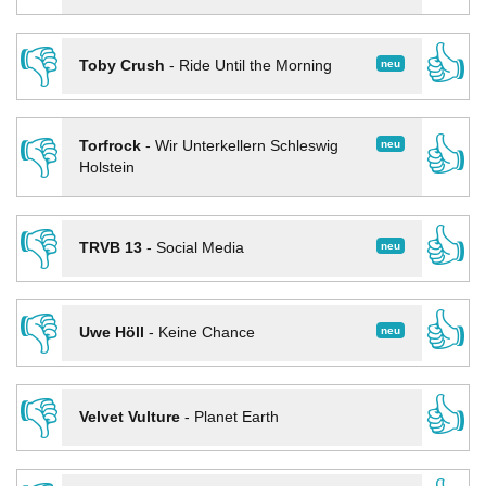
👎
👍
neu
Toby Crush
-
Ride Until the Morning
👎
👍
neu
Torfrock
-
Wir Unterkellern Schleswig
Holstein
👎
👍
neu
TRVB 13
-
Social Media
👎
👍
neu
Uwe Höll
-
Keine Chance
👎
👍
Velvet Vulture
-
Planet Earth