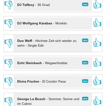
👎
👍
neu
DJ Tallboy
-
36 Grad
👎
👍
DJ Wolfgang Karabas
-
Moskito
👎
👍
neu
Duo WeR
-
Höchste Zeit sich wieder zu
sehn - Single Edit
👎
👍
neu
Echt Steinbach
-
Wegwerfsoldat
👎
👍
neu
Elvira Fischer
-
El Condor Pasa
👎
👍
neu
George La Busch
-
Sommer, Sonne und
im Cabrio