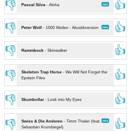
👎
👍
neu
Pascal Silva
-
Aloha
👎
👍
neu
Peter Wolf
-
1000 Meilen - Akustikversion
👎
👍
Rammbock
-
Skinwalker
👎
👍
Skeleton Trap Horse
-
We Will Not Forget the
Epstein Files
👎
👍
Skumbollar
-
Look into My Eyes
👎
👍
neu
Swiss & Die Anderen
-
Timm Thaler (feat.
Sebastian Krumbiegel)