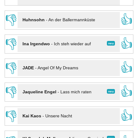
👎
👍
Huhnsohn
-
An der Ballermannküste
👎
👍
neu
Ina Irgendwo
-
Ich steh wieder auf
👎
👍
JADE
-
Angel Of My Dreams
👎
👍
neu
Jaqueline Engel
-
Lass mich raten
👎
👍
Kai Kaos
-
Unsere Nacht