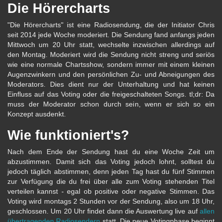
Die Hörercharts
"Die Hörercharts" ist eine Radiosendung, die der Initiator Chris
seit 2014 jede Woche moderiert. Die Sendung fand anfangs jeden
Mittwoch um 20 Uhr statt, wechselte inzwischen allerdings auf
den Montag. Moderiert wird die Sendung nicht streng und seriös
wie eine normale Chartsshow, sondern immer mit einem kleinen
Augenzwinkern und den persönlichen Zu- und Abneigungen des
Moderators. Dies dient nur der Unterhaltung und hat keinen
Einfluss auf das Voting oder die freigeschalteten Songs. tl;dr: Da
muss der Moderator schon durch sein, wenn er sich so ein
Konzept ausdenkt.
Wie funktioniert's?
Nach dem Ende der Sendung hast du eine Woche Zeit um
abzustimmen. Damit sich das Voting jedoch lohnt, solltest du
jedoch täglich abstimmen, denn jeden Tag hast du fünf Stimmen
zur Verfügung die du frei über alle zum Voting stehenden Titel
verteilen kannst - egal ob positive oder negative Stimmen. Das
Voting wird montags 2 Stunden vor der Sendung, also um 18 Uhr,
geschlossen. Um 20 Uhr findet dann die Auswertung live auf
allen
übertragenden Radiosendern
statt. Die neue Votingphase beginnt