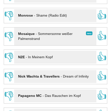
👎
👍
Monrose
-
Shame (Radio Edit)
👎
👍
neu
Mosaique
-
Sommersonne weißer
Palmenstrand
👎
👍
N2E
-
In Meinem Kopf
👎
👍
Nick Wachta & Travellers
-
Dream of Infinity
👎
👍
Papageno MC
-
Das Rauschen im Kopf