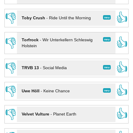
👎
👍
neu
Toby Crush
-
Ride Until the Morning
👎
👍
neu
Torfrock
-
Wir Unterkellern Schleswig
Holstein
👎
👍
neu
TRVB 13
-
Social Media
👎
👍
neu
Uwe Höll
-
Keine Chance
👎
👍
Velvet Vulture
-
Planet Earth