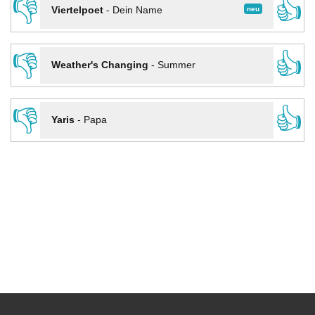
👎
👍
neu
Viertelpoet
-
Dein Name
👎
👍
Weather's Changing
-
Summer
👎
👍
Yaris
-
Papa