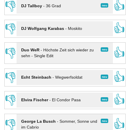
👎
👍
neu
DJ Tallboy
-
36 Grad
👎
👍
DJ Wolfgang Karabas
-
Moskito
👎
👍
neu
Duo WeR
-
Höchste Zeit sich wieder zu
sehn - Single Edit
👎
👍
neu
Echt Steinbach
-
Wegwerfsoldat
👎
👍
neu
Elvira Fischer
-
El Condor Pasa
👎
👍
neu
George La Busch
-
Sommer, Sonne und
im Cabrio