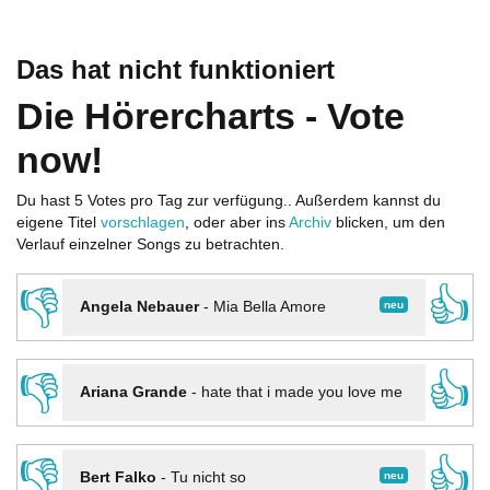
Das hat nicht funktioniert
Die Hörercharts - Vote
now!
Du hast 5 Votes pro Tag zur verfügung.. Außerdem kannst du
eigene Titel
vorschlagen
, oder aber ins
Archiv
blicken, um den
Verlauf einzelner Songs zu betrachten.
👎
👍
neu
Angela Nebauer
-
Mia Bella Amore
👎
👍
Ariana Grande
-
hate that i made you love me
👎
👍
neu
Bert Falko
-
Tu nicht so