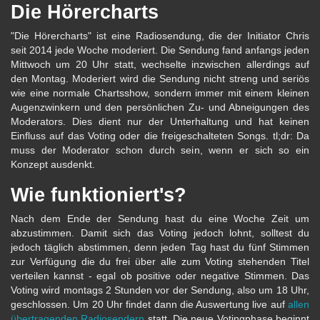
Die Hörercharts
"Die Hörercharts" ist eine Radiosendung, die der Initiator Chris
seit 2014 jede Woche moderiert. Die Sendung fand anfangs jeden
Mittwoch um 20 Uhr statt, wechselte inzwischen allerdings auf
den Montag. Moderiert wird die Sendung nicht streng und seriös
wie eine normale Chartsshow, sondern immer mit einem kleinen
Augenzwinkern und den persönlichen Zu- und Abneigungen des
Moderators. Dies dient nur der Unterhaltung und hat keinen
Einfluss auf das Voting oder die freigeschalteten Songs. tl;dr: Da
muss der Moderator schon durch sein, wenn er sich so ein
Konzept ausdenkt.
Wie funktioniert's?
Nach dem Ende der Sendung hast du eine Woche Zeit um
abzustimmen. Damit sich das Voting jedoch lohnt, solltest du
jedoch täglich abstimmen, denn jeden Tag hast du fünf Stimmen
zur Verfügung die du frei über alle zum Voting stehenden Titel
verteilen kannst - egal ob positive oder negative Stimmen. Das
Voting wird montags 2 Stunden vor der Sendung, also um 18 Uhr,
geschlossen. Um 20 Uhr findet dann die Auswertung live auf
allen
übertragenden Radiosendern
statt. Die neue Votingphase beginnt