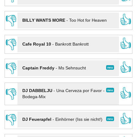
👎
👍
BILLY WANTS MORE
-
Too Hot for Heaven
👎
👍
Cafe Royal 10
-
Bankrott Bankrott
👎
👍
neu
Captain Freddy
-
Ms Sehnsucht
👎
👍
neu
DJ DABBELJU
-
Una Cerveza por Favor -
Bodega-Mix
👎
👍
neu
DJ Feuerapfel
-
Einhörner (Iss sie nicht!)