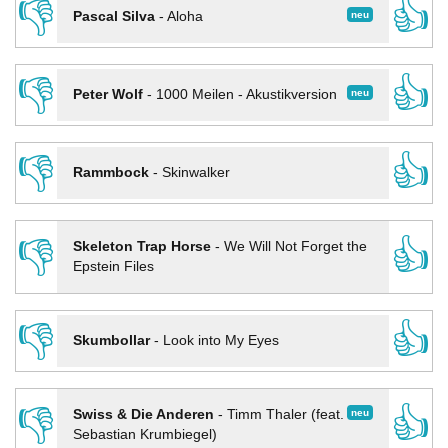
👎
👍
neu
Pascal Silva
-
Aloha
👎
👍
neu
Peter Wolf
-
1000 Meilen - Akustikversion
👎
👍
Rammbock
-
Skinwalker
👎
👍
Skeleton Trap Horse
-
We Will Not Forget the
Epstein Files
👎
👍
Skumbollar
-
Look into My Eyes
👎
👍
neu
Swiss & Die Anderen
-
Timm Thaler (feat.
Sebastian Krumbiegel)