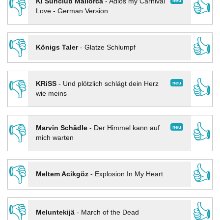
👎
👍
neu
KI Sunclub Mallorca
-
Adios my Carnival
Love - German Version
👎
👍
Königs Taler
-
Glatze Schlumpf
👎
👍
neu
KRiSS
-
Und plötzlich schlägt dein Herz
wie meins
👎
👍
neu
Marvin Schädle
-
Der Himmel kann auf
mich warten
👎
👍
Meltem Acikgöz
-
Explosion In My Heart
👎
👍
Meluntekijä
-
March of the Dead