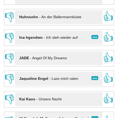
👎
👍
Huhnsohn
-
An der Ballermannküste
👎
👍
neu
Ina Irgendwo
-
Ich steh wieder auf
👎
👍
JADE
-
Angel Of My Dreams
👎
👍
neu
Jaqueline Engel
-
Lass mich raten
👎
👍
Kai Kaos
-
Unsere Nacht