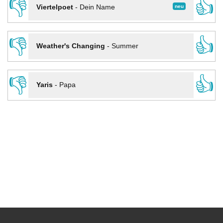
👎
👍
neu
Viertelpoet
-
Dein Name
👎
👍
Weather's Changing
-
Summer
👎
👍
Yaris
-
Papa