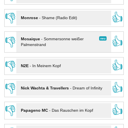
👎
👍
Monrose
-
Shame (Radio Edit)
👎
👍
neu
Mosaique
-
Sommersonne weißer
Palmenstrand
👎
👍
N2E
-
In Meinem Kopf
👎
👍
Nick Wachta & Travellers
-
Dream of Infinity
👎
👍
Papageno MC
-
Das Rauschen im Kopf