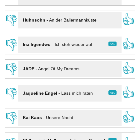
👎
👍
Huhnsohn
-
An der Ballermannküste
👎
👍
neu
Ina Irgendwo
-
Ich steh wieder auf
👎
👍
JADE
-
Angel Of My Dreams
👎
👍
neu
Jaqueline Engel
-
Lass mich raten
👎
👍
Kai Kaos
-
Unsere Nacht