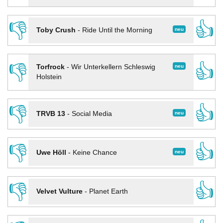
👎
👍
neu
Toby Crush
-
Ride Until the Morning
👎
👍
neu
Torfrock
-
Wir Unterkellern Schleswig
Holstein
👎
👍
neu
TRVB 13
-
Social Media
👎
👍
neu
Uwe Höll
-
Keine Chance
👎
👍
Velvet Vulture
-
Planet Earth