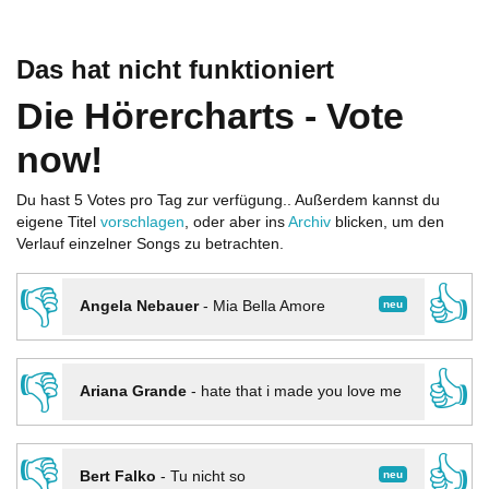
Das hat nicht funktioniert
Die Hörercharts - Vote
now!
Du hast 5 Votes pro Tag zur verfügung.. Außerdem kannst du
eigene Titel
vorschlagen
, oder aber ins
Archiv
blicken, um den
Verlauf einzelner Songs zu betrachten.
👎
👍
neu
Angela Nebauer
-
Mia Bella Amore
👎
👍
Ariana Grande
-
hate that i made you love me
👎
👍
neu
Bert Falko
-
Tu nicht so