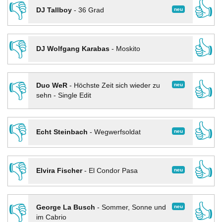
👎
👍
neu
DJ Tallboy
-
36 Grad
👎
👍
DJ Wolfgang Karabas
-
Moskito
👎
👍
neu
Duo WeR
-
Höchste Zeit sich wieder zu
sehn - Single Edit
👎
👍
neu
Echt Steinbach
-
Wegwerfsoldat
👎
👍
neu
Elvira Fischer
-
El Condor Pasa
👎
👍
neu
George La Busch
-
Sommer, Sonne und
im Cabrio