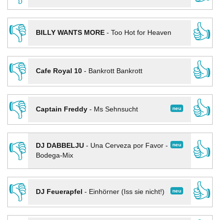
👎
👍
BILLY WANTS MORE
-
Too Hot for Heaven
👎
👍
Cafe Royal 10
-
Bankrott Bankrott
👎
👍
neu
Captain Freddy
-
Ms Sehnsucht
👎
👍
neu
DJ DABBELJU
-
Una Cerveza por Favor -
Bodega-Mix
👎
👍
neu
DJ Feuerapfel
-
Einhörner (Iss sie nicht!)