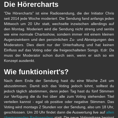
Die Hörercharts
"Die Hörercharts" ist eine Radiosendung, die der Initiator Chris
seit 2014 jede Woche moderiert. Die Sendung fand anfangs jeden
Mittwoch um 20 Uhr statt, wechselte inzwischen allerdings auf
den Montag. Moderiert wird die Sendung nicht streng und seriös
wie eine normale Chartsshow, sondern immer mit einem kleinen
Augenzwinkern und den persönlichen Zu- und Abneigungen des
Moderators. Dies dient nur der Unterhaltung und hat keinen
Einfluss auf das Voting oder die freigeschalteten Songs. tl;dr: Da
muss der Moderator schon durch sein, wenn er sich so ein
Konzept ausdenkt.
Wie funktioniert's?
Nach dem Ende der Sendung hast du eine Woche Zeit um
abzustimmen. Damit sich das Voting jedoch lohnt, solltest du
jedoch täglich abstimmen, denn jeden Tag hast du fünf Stimmen
zur Verfügung die du frei über alle zum Voting stehenden Titel
verteilen kannst - egal ob positive oder negative Stimmen. Das
Voting wird montags 2 Stunden vor der Sendung, also um 18 Uhr,
geschlossen. Um 20 Uhr findet dann die Auswertung live auf
allen
übertragenden Radiosendern
statt. Die neue Votingphase beginnt