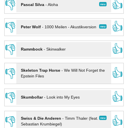
👎
👍
neu
Pascal Silva
-
Aloha
👎
👍
neu
Peter Wolf
-
1000 Meilen - Akustikversion
👎
👍
Rammbock
-
Skinwalker
👎
👍
Skeleton Trap Horse
-
We Will Not Forget the
Epstein Files
👎
👍
Skumbollar
-
Look into My Eyes
👎
👍
neu
Swiss & Die Anderen
-
Timm Thaler (feat.
Sebastian Krumbiegel)