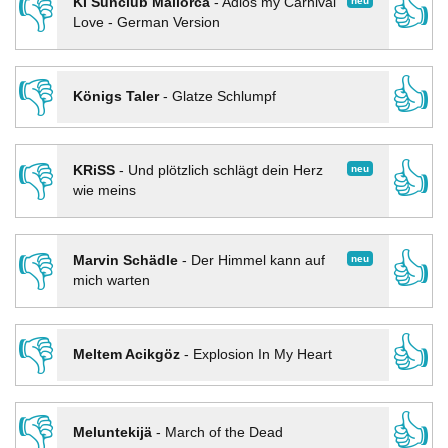
👎
👍
neu
KI Sunclub Mallorca
-
Adios my Carnival
Love - German Version
👎
👍
Königs Taler
-
Glatze Schlumpf
👎
👍
neu
KRiSS
-
Und plötzlich schlägt dein Herz
wie meins
👎
👍
neu
Marvin Schädle
-
Der Himmel kann auf
mich warten
👎
👍
Meltem Acikgöz
-
Explosion In My Heart
👎
👍
Meluntekijä
-
March of the Dead