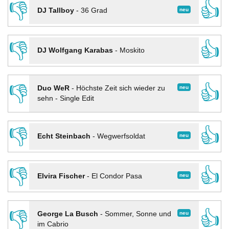
👎
👍
neu
DJ Tallboy
-
36 Grad
👎
👍
DJ Wolfgang Karabas
-
Moskito
👎
👍
neu
Duo WeR
-
Höchste Zeit sich wieder zu
sehn - Single Edit
👎
👍
neu
Echt Steinbach
-
Wegwerfsoldat
👎
👍
neu
Elvira Fischer
-
El Condor Pasa
👎
👍
neu
George La Busch
-
Sommer, Sonne und
im Cabrio