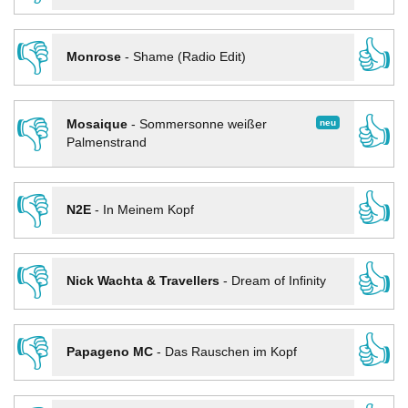
👎
👍
Monrose
-
Shame (Radio Edit)
👎
👍
neu
Mosaique
-
Sommersonne weißer
Palmenstrand
👎
👍
N2E
-
In Meinem Kopf
👎
👍
Nick Wachta & Travellers
-
Dream of Infinity
👎
👍
Papageno MC
-
Das Rauschen im Kopf