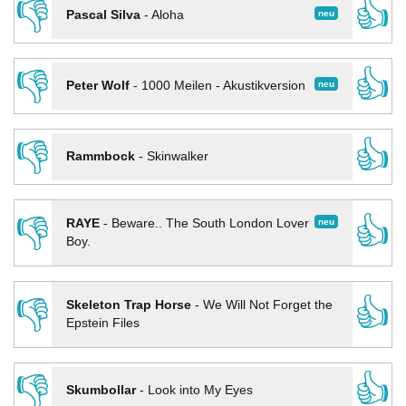
👎
👍
neu
Pascal Silva
-
Aloha
👎
👍
neu
Peter Wolf
-
1000 Meilen - Akustikversion
👎
👍
Rammbock
-
Skinwalker
👎
👍
neu
RAYE
-
Beware.. The South London Lover
Boy.
👎
👍
Skeleton Trap Horse
-
We Will Not Forget the
Epstein Files
👎
👍
Skumbollar
-
Look into My Eyes