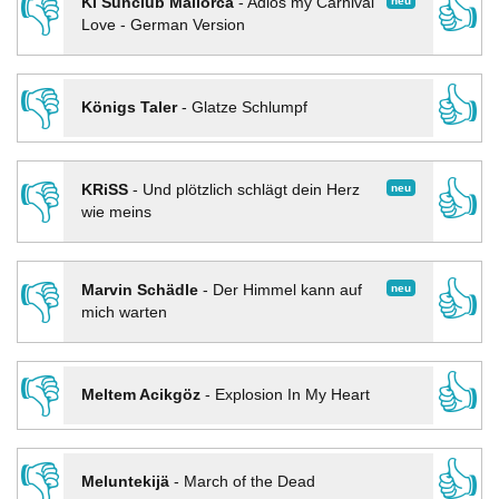
👎
👍
neu
KI Sunclub Mallorca
-
Adios my Carnival
Love - German Version
👎
👍
Königs Taler
-
Glatze Schlumpf
👎
👍
neu
KRiSS
-
Und plötzlich schlägt dein Herz
wie meins
👎
👍
neu
Marvin Schädle
-
Der Himmel kann auf
mich warten
👎
👍
Meltem Acikgöz
-
Explosion In My Heart
👎
👍
Meluntekijä
-
March of the Dead