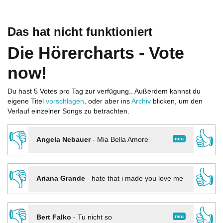
Das hat nicht funktioniert
Die Hörercharts - Vote
now!
Du hast 5 Votes pro Tag zur verfügung.. Außerdem kannst du
eigene Titel
vorschlagen
, oder aber ins
Archiv
blicken, um den
Verlauf einzelner Songs zu betrachten.
👎
👍
neu
Angela Nebauer
-
Mia Bella Amore
👎
👍
Ariana Grande
-
hate that i made you love me
👎
👍
neu
Bert Falko
-
Tu nicht so