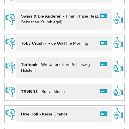
👎
👍
neu
Swiss & Die Anderen
-
Timm Thaler (feat.
Sebastian Krumbiegel)
👎
👍
neu
Toby Crush
-
Ride Until the Morning
👎
👍
neu
Torfrock
-
Wir Unterkellern Schleswig
Holstein
👎
👍
neu
TRVB 13
-
Social Media
👎
👍
neu
Uwe Höll
-
Keine Chance