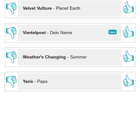
👎
👍
Velvet Vulture
-
Planet Earth
👎
👍
neu
Viertelpoet
-
Dein Name
👎
👍
Weather's Changing
-
Summer
👎
👍
Yaris
-
Papa