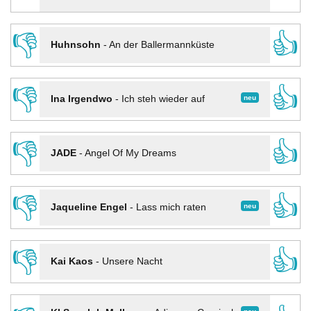
👎
👍
Huhnsohn
-
An der Ballermannküste
👎
👍
neu
Ina Irgendwo
-
Ich steh wieder auf
👎
👍
JADE
-
Angel Of My Dreams
👎
👍
neu
Jaqueline Engel
-
Lass mich raten
👎
👍
Kai Kaos
-
Unsere Nacht