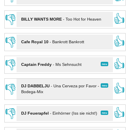
👎
👍
BILLY WANTS MORE
-
Too Hot for Heaven
👎
👍
Cafe Royal 10
-
Bankrott Bankrott
👎
👍
neu
Captain Freddy
-
Ms Sehnsucht
👎
👍
neu
DJ DABBELJU
-
Una Cerveza por Favor -
Bodega-Mix
👎
👍
neu
DJ Feuerapfel
-
Einhörner (Iss sie nicht!)