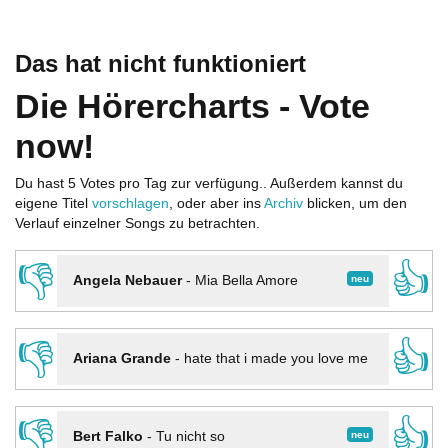
Das hat nicht funktioniert
Die Hörercharts - Vote
now!
Du hast 5 Votes pro Tag zur verfügung.. Außerdem kannst du
eigene Titel
vorschlagen
, oder aber ins
Archiv
blicken, um den
Verlauf einzelner Songs zu betrachten.
👎
👍
neu
Angela Nebauer
-
Mia Bella Amore
👎
👍
Ariana Grande
-
hate that i made you love me
👎
👍
neu
Bert Falko
-
Tu nicht so