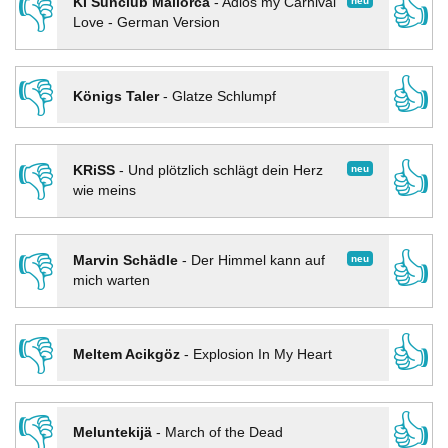
👎
👍
neu
KI Sunclub Mallorca
-
Adios my Carnival
Love - German Version
👎
👍
Königs Taler
-
Glatze Schlumpf
👎
👍
neu
KRiSS
-
Und plötzlich schlägt dein Herz
wie meins
👎
👍
neu
Marvin Schädle
-
Der Himmel kann auf
mich warten
👎
👍
Meltem Acikgöz
-
Explosion In My Heart
👎
👍
Meluntekijä
-
March of the Dead