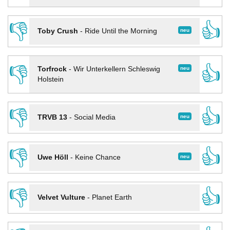
👎
👍
neu
Toby Crush
-
Ride Until the Morning
👎
👍
neu
Torfrock
-
Wir Unterkellern Schleswig
Holstein
👎
👍
neu
TRVB 13
-
Social Media
👎
👍
neu
Uwe Höll
-
Keine Chance
👎
👍
Velvet Vulture
-
Planet Earth