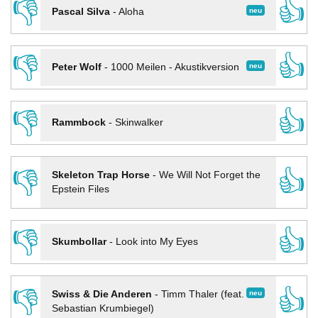
👎
👍
neu
Pascal Silva
-
Aloha
👎
👍
neu
Peter Wolf
-
1000 Meilen - Akustikversion
👎
👍
Rammbock
-
Skinwalker
👎
👍
Skeleton Trap Horse
-
We Will Not Forget the
Epstein Files
👎
👍
Skumbollar
-
Look into My Eyes
👎
👍
neu
Swiss & Die Anderen
-
Timm Thaler (feat.
Sebastian Krumbiegel)