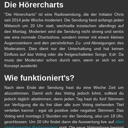
Die Hörercharts
"Die Hörercharts" ist eine Radiosendung, die der Initiator Chris
seit 2014 jede Woche moderiert. Die Sendung fand anfangs jeden
Mittwoch um 20 Uhr statt, wechselte inzwischen allerdings auf
den Montag. Moderiert wird die Sendung nicht streng und seriös
wie eine normale Chartsshow, sondern immer mit einem kleinen
Augenzwinkern und den persönlichen Zu- und Abneigungen des
Moderators. Dies dient nur der Unterhaltung und hat keinen
Einfluss auf das Voting oder die freigeschalteten Songs. tl;dr: Da
muss der Moderator schon durch sein, wenn er sich so ein
Konzept ausdenkt.
Wie funktioniert's?
Nach dem Ende der Sendung hast du eine Woche Zeit um
abzustimmen. Damit sich das Voting jedoch lohnt, solltest du
jedoch täglich abstimmen, denn jeden Tag hast du fünf Stimmen
zur Verfügung die du frei über alle zum Voting stehenden Titel
verteilen kannst - egal ob positive oder negative Stimmen. Das
Voting wird montags 2 Stunden vor der Sendung, also um 18 Uhr,
geschlossen. Um 20 Uhr findet dann die Auswertung live auf
allen
übertragenden Radiosendern
statt. Die neue Votingphase beginnt