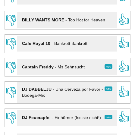
👎
👍
BILLY WANTS MORE
-
Too Hot for Heaven
👎
👍
Cafe Royal 10
-
Bankrott Bankrott
👎
👍
neu
Captain Freddy
-
Ms Sehnsucht
👎
👍
neu
DJ DABBELJU
-
Una Cerveza por Favor -
Bodega-Mix
👎
👍
neu
DJ Feuerapfel
-
Einhörner (Iss sie nicht!)