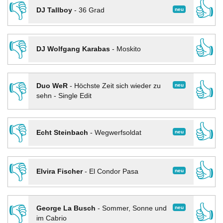
👎
👍
neu
DJ Tallboy
-
36 Grad
👎
👍
DJ Wolfgang Karabas
-
Moskito
👎
👍
neu
Duo WeR
-
Höchste Zeit sich wieder zu
sehn - Single Edit
👎
👍
neu
Echt Steinbach
-
Wegwerfsoldat
👎
👍
neu
Elvira Fischer
-
El Condor Pasa
👎
👍
neu
George La Busch
-
Sommer, Sonne und
im Cabrio