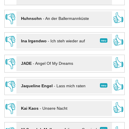
👎
👍
Huhnsohn
-
An der Ballermannküste
👎
👍
neu
Ina Irgendwo
-
Ich steh wieder auf
👎
👍
JADE
-
Angel Of My Dreams
👎
👍
neu
Jaqueline Engel
-
Lass mich raten
👎
👍
Kai Kaos
-
Unsere Nacht