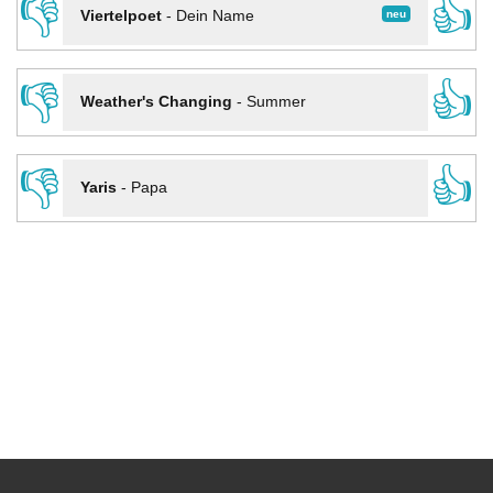
👎
👍
neu
Viertelpoet
-
Dein Name
👎
👍
Weather's Changing
-
Summer
👎
👍
Yaris
-
Papa