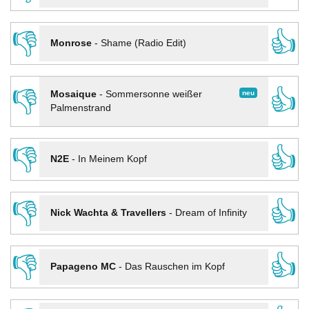
👎
👍
Monrose
-
Shame (Radio Edit)
👎
👍
neu
Mosaique
-
Sommersonne weißer
Palmenstrand
👎
👍
N2E
-
In Meinem Kopf
👎
👍
Nick Wachta & Travellers
-
Dream of Infinity
👎
👍
Papageno MC
-
Das Rauschen im Kopf