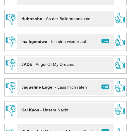
👎
👍
Huhnsohn
-
An der Ballermannküste
👎
👍
neu
Ina Irgendwo
-
Ich steh wieder auf
👎
👍
JADE
-
Angel Of My Dreams
👎
👍
neu
Jaqueline Engel
-
Lass mich raten
👎
👍
Kai Kaos
-
Unsere Nacht