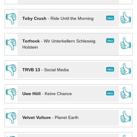
👎
👍
neu
Toby Crush
-
Ride Until the Morning
👎
👍
neu
Torfrock
-
Wir Unterkellern Schleswig
Holstein
👎
👍
neu
TRVB 13
-
Social Media
👎
👍
neu
Uwe Höll
-
Keine Chance
👎
👍
Velvet Vulture
-
Planet Earth