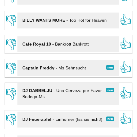
👎
👍
BILLY WANTS MORE
-
Too Hot for Heaven
👎
👍
Cafe Royal 10
-
Bankrott Bankrott
👎
👍
neu
Captain Freddy
-
Ms Sehnsucht
👎
👍
neu
DJ DABBELJU
-
Una Cerveza por Favor -
Bodega-Mix
👎
👍
neu
DJ Feuerapfel
-
Einhörner (Iss sie nicht!)