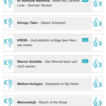
👎
👍
neu
KI Sunclub Mallorca
-
Adios my Carnival
Love - German Version
👎
👍
Königs Taler
-
Glatze Schlumpf
👎
👍
neu
KRiSS
-
Und plötzlich schlägt dein Herz
wie meins
👎
👍
neu
Marvin Schädle
-
Der Himmel kann auf
mich warten
👎
👍
Meltem Acikgöz
-
Explosion In My Heart
👎
👍
Meluntekijä
-
March of the Dead