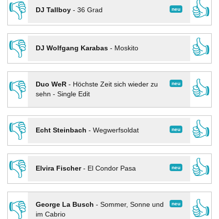
👎
👍
neu
DJ Tallboy
-
36 Grad
👎
👍
DJ Wolfgang Karabas
-
Moskito
👎
👍
neu
Duo WeR
-
Höchste Zeit sich wieder zu
sehn - Single Edit
👎
👍
neu
Echt Steinbach
-
Wegwerfsoldat
👎
👍
neu
Elvira Fischer
-
El Condor Pasa
👎
👍
neu
George La Busch
-
Sommer, Sonne und
im Cabrio