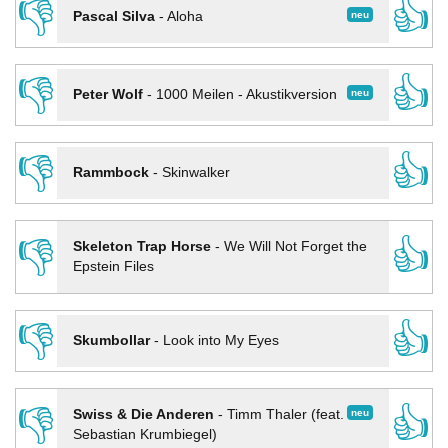
👎
👍
neu
Pascal Silva
-
Aloha
👎
👍
neu
Peter Wolf
-
1000 Meilen - Akustikversion
👎
👍
Rammbock
-
Skinwalker
👎
👍
Skeleton Trap Horse
-
We Will Not Forget the
Epstein Files
👎
👍
Skumbollar
-
Look into My Eyes
👎
👍
neu
Swiss & Die Anderen
-
Timm Thaler (feat.
Sebastian Krumbiegel)