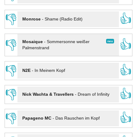
👎
👍
Monrose
-
Shame (Radio Edit)
👎
👍
neu
Mosaique
-
Sommersonne weißer
Palmenstrand
👎
👍
N2E
-
In Meinem Kopf
👎
👍
Nick Wachta & Travellers
-
Dream of Infinity
👎
👍
Papageno MC
-
Das Rauschen im Kopf