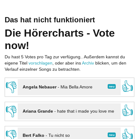
Das hat nicht funktioniert
Die Hörercharts - Vote
now!
Du hast 5 Votes pro Tag zur verfügung.. Außerdem kannst du
eigene Titel
vorschlagen
, oder aber ins
Archiv
blicken, um den
Verlauf einzelner Songs zu betrachten.
👎
👍
neu
Angela Nebauer
-
Mia Bella Amore
👎
👍
Ariana Grande
-
hate that i made you love me
👎
👍
neu
Bert Falko
-
Tu nicht so