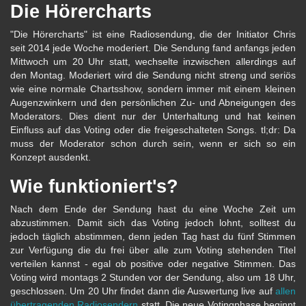
Die Hörercharts
"Die Hörercharts" ist eine Radiosendung, die der Initiator Chris
seit 2014 jede Woche moderiert. Die Sendung fand anfangs jeden
Mittwoch um 20 Uhr statt, wechselte inzwischen allerdings auf
den Montag. Moderiert wird die Sendung nicht streng und seriös
wie eine normale Chartsshow, sondern immer mit einem kleinen
Augenzwinkern und den persönlichen Zu- und Abneigungen des
Moderators. Dies dient nur der Unterhaltung und hat keinen
Einfluss auf das Voting oder die freigeschalteten Songs. tl;dr: Da
muss der Moderator schon durch sein, wenn er sich so ein
Konzept ausdenkt.
Wie funktioniert's?
Nach dem Ende der Sendung hast du eine Woche Zeit um
abzustimmen. Damit sich das Voting jedoch lohnt, solltest du
jedoch täglich abstimmen, denn jeden Tag hast du fünf Stimmen
zur Verfügung die du frei über alle zum Voting stehenden Titel
verteilen kannst - egal ob positive oder negative Stimmen. Das
Voting wird montags 2 Stunden vor der Sendung, also um 18 Uhr,
geschlossen. Um 20 Uhr findet dann die Auswertung live auf
allen
übertragenden Radiosendern
statt. Die neue Votingphase beginnt