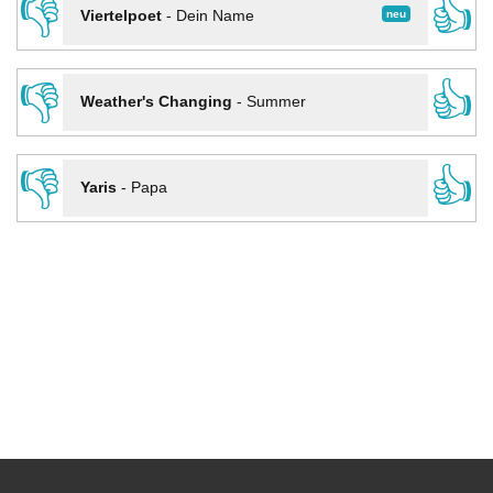
👎
👍
neu
Viertelpoet
-
Dein Name
👎
👍
Weather's Changing
-
Summer
👎
👍
Yaris
-
Papa