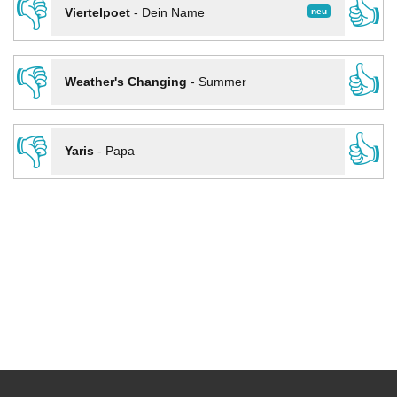
👎
👍
neu
Viertelpoet
-
Dein Name
👎
👍
Weather's Changing
-
Summer
👎
👍
Yaris
-
Papa