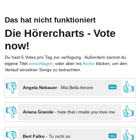
Das hat nicht funktioniert
Die Hörercharts - Vote
now!
Du hast 5 Votes pro Tag zur verfügung.. Außerdem kannst du
eigene Titel
vorschlagen
, oder aber ins
Archiv
blicken, um den
Verlauf einzelner Songs zu betrachten.
👎
👍
neu
Angela Nebauer
-
Mia Bella Amore
👎
👍
Ariana Grande
-
hate that i made you love me
👎
👍
neu
Bert Falko
-
Tu nicht so