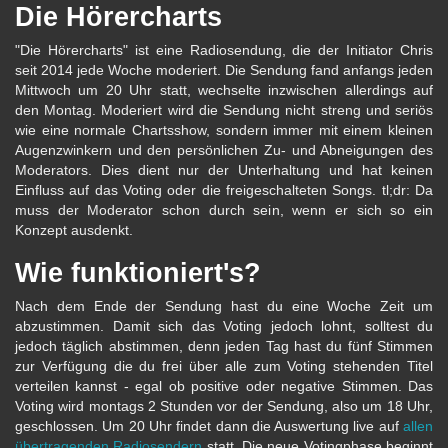
Die Hörercharts
"Die Hörercharts" ist eine Radiosendung, die der Initiator Chris
seit 2014 jede Woche moderiert. Die Sendung fand anfangs jeden
Mittwoch um 20 Uhr statt, wechselte inzwischen allerdings auf
den Montag. Moderiert wird die Sendung nicht streng und seriös
wie eine normale Chartsshow, sondern immer mit einem kleinen
Augenzwinkern und den persönlichen Zu- und Abneigungen des
Moderators. Dies dient nur der Unterhaltung und hat keinen
Einfluss auf das Voting oder die freigeschalteten Songs. tl;dr: Da
muss der Moderator schon durch sein, wenn er sich so ein
Konzept ausdenkt.
Wie funktioniert's?
Nach dem Ende der Sendung hast du eine Woche Zeit um
abzustimmen. Damit sich das Voting jedoch lohnt, solltest du
jedoch täglich abstimmen, denn jeden Tag hast du fünf Stimmen
zur Verfügung die du frei über alle zum Voting stehenden Titel
verteilen kannst - egal ob positive oder negative Stimmen. Das
Voting wird montags 2 Stunden vor der Sendung, also um 18 Uhr,
geschlossen. Um 20 Uhr findet dann die Auswertung live auf
allen
übertragenden Radiosendern
statt. Die neue Votingphase beginnt