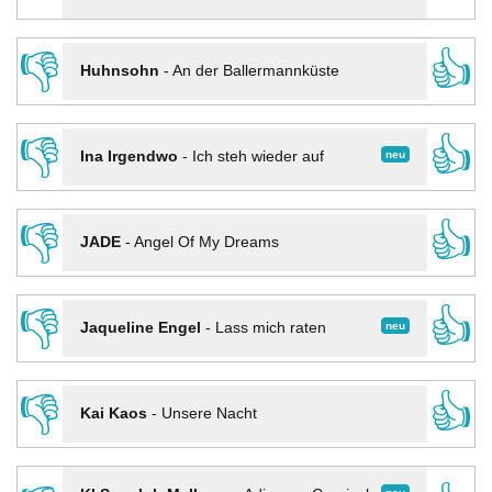
👎
👍
Huhnsohn
-
An der Ballermannküste
👎
👍
neu
Ina Irgendwo
-
Ich steh wieder auf
👎
👍
JADE
-
Angel Of My Dreams
👎
👍
neu
Jaqueline Engel
-
Lass mich raten
👎
👍
Kai Kaos
-
Unsere Nacht