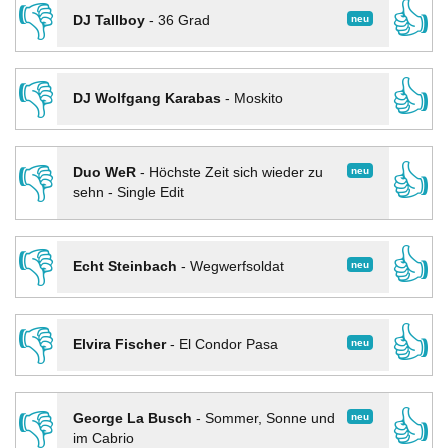
👎
👍
neu
DJ Tallboy
-
36 Grad
👎
👍
DJ Wolfgang Karabas
-
Moskito
👎
👍
neu
Duo WeR
-
Höchste Zeit sich wieder zu
sehn - Single Edit
👎
👍
neu
Echt Steinbach
-
Wegwerfsoldat
👎
👍
neu
Elvira Fischer
-
El Condor Pasa
👎
👍
neu
George La Busch
-
Sommer, Sonne und
im Cabrio