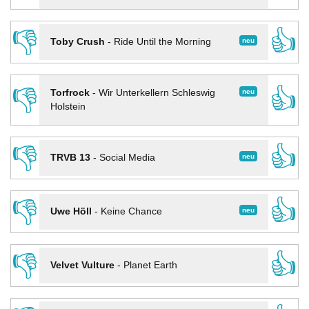
👎
👍
neu
Toby Crush
-
Ride Until the Morning
👎
👍
neu
Torfrock
-
Wir Unterkellern Schleswig
Holstein
👎
👍
neu
TRVB 13
-
Social Media
👎
👍
neu
Uwe Höll
-
Keine Chance
👎
👍
Velvet Vulture
-
Planet Earth