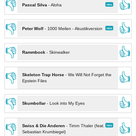
👎
👍
neu
Pascal Silva
-
Aloha
👎
👍
neu
Peter Wolf
-
1000 Meilen - Akustikversion
👎
👍
Rammbock
-
Skinwalker
👎
👍
Skeleton Trap Horse
-
We Will Not Forget the
Epstein Files
👎
👍
Skumbollar
-
Look into My Eyes
👎
👍
neu
Swiss & Die Anderen
-
Timm Thaler (feat.
Sebastian Krumbiegel)