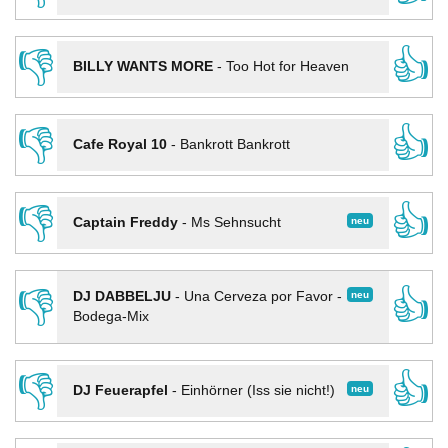
👎
👍
BILLY WANTS MORE
-
Too Hot for Heaven
👎
👍
Cafe Royal 10
-
Bankrott Bankrott
👎
👍
neu
Captain Freddy
-
Ms Sehnsucht
👎
👍
neu
DJ DABBELJU
-
Una Cerveza por Favor -
Bodega-Mix
👎
👍
neu
DJ Feuerapfel
-
Einhörner (Iss sie nicht!)