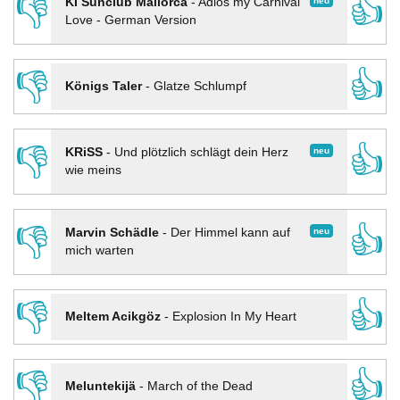
👎
👍
neu
KI Sunclub Mallorca
-
Adios my Carnival
Love - German Version
👎
👍
Königs Taler
-
Glatze Schlumpf
👎
👍
neu
KRiSS
-
Und plötzlich schlägt dein Herz
wie meins
👎
👍
neu
Marvin Schädle
-
Der Himmel kann auf
mich warten
👎
👍
Meltem Acikgöz
-
Explosion In My Heart
👎
👍
Meluntekijä
-
March of the Dead