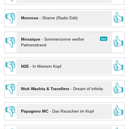
👎
👍
Monrose
-
Shame (Radio Edit)
👎
👍
neu
Mosaique
-
Sommersonne weißer
Palmenstrand
👎
👍
N2E
-
In Meinem Kopf
👎
👍
Nick Wachta & Travellers
-
Dream of Infinity
👎
👍
Papageno MC
-
Das Rauschen im Kopf