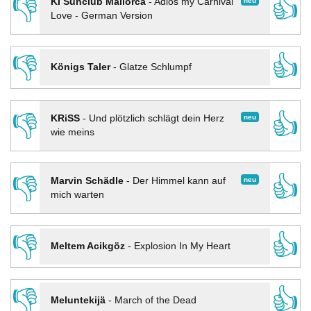
👎
👍
neu
KI Sunclub Mallorca
-
Adios my Carnival
Love - German Version
👎
👍
Königs Taler
-
Glatze Schlumpf
👎
👍
neu
KRiSS
-
Und plötzlich schlägt dein Herz
wie meins
👎
👍
neu
Marvin Schädle
-
Der Himmel kann auf
mich warten
👎
👍
Meltem Acikgöz
-
Explosion In My Heart
👎
👍
Meluntekijä
-
March of the Dead