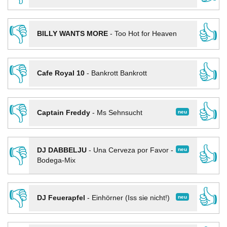
👎
👍
BILLY WANTS MORE
-
Too Hot for Heaven
👎
👍
Cafe Royal 10
-
Bankrott Bankrott
👎
👍
neu
Captain Freddy
-
Ms Sehnsucht
👎
👍
neu
DJ DABBELJU
-
Una Cerveza por Favor -
Bodega-Mix
👎
👍
neu
DJ Feuerapfel
-
Einhörner (Iss sie nicht!)