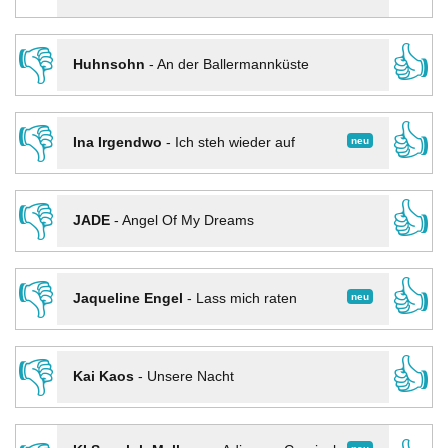
👎
👍
Huhnsohn
-
An der Ballermannküste
👎
👍
neu
Ina Irgendwo
-
Ich steh wieder auf
👎
👍
JADE
-
Angel Of My Dreams
👎
👍
neu
Jaqueline Engel
-
Lass mich raten
👎
👍
Kai Kaos
-
Unsere Nacht