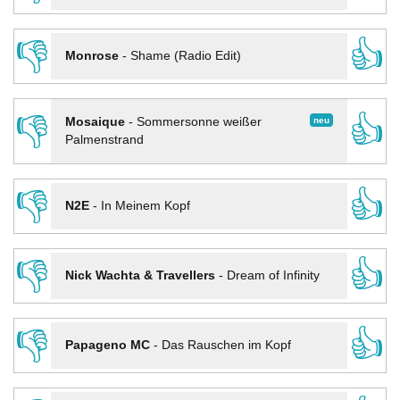
👎
👍
Monrose
-
Shame (Radio Edit)
👎
👍
neu
Mosaique
-
Sommersonne weißer
Palmenstrand
👎
👍
N2E
-
In Meinem Kopf
👎
👍
Nick Wachta & Travellers
-
Dream of Infinity
👎
👍
Papageno MC
-
Das Rauschen im Kopf