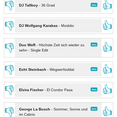
👎
👍
neu
DJ Tallboy
-
36 Grad
👎
👍
DJ Wolfgang Karabas
-
Moskito
👎
👍
neu
Duo WeR
-
Höchste Zeit sich wieder zu
sehn - Single Edit
👎
👍
neu
Echt Steinbach
-
Wegwerfsoldat
👎
👍
neu
Elvira Fischer
-
El Condor Pasa
👎
👍
neu
George La Busch
-
Sommer, Sonne und
im Cabrio