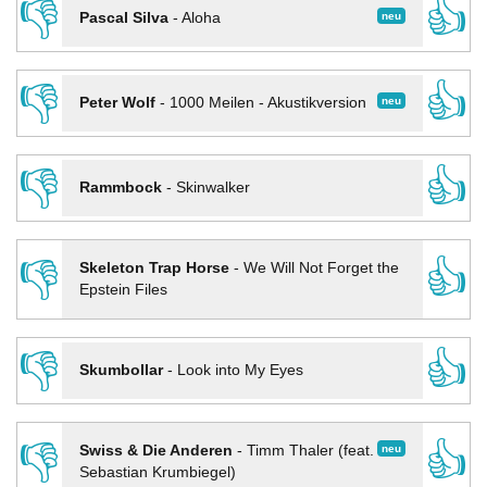
👎
👍
neu
Pascal Silva
-
Aloha
👎
👍
neu
Peter Wolf
-
1000 Meilen - Akustikversion
👎
👍
Rammbock
-
Skinwalker
👎
👍
Skeleton Trap Horse
-
We Will Not Forget the
Epstein Files
👎
👍
Skumbollar
-
Look into My Eyes
👎
👍
neu
Swiss & Die Anderen
-
Timm Thaler (feat.
Sebastian Krumbiegel)