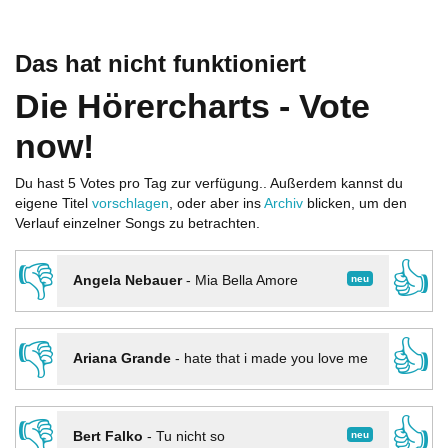
Das hat nicht funktioniert
Die Hörercharts - Vote
now!
Du hast 5 Votes pro Tag zur verfügung.. Außerdem kannst du
eigene Titel
vorschlagen
, oder aber ins
Archiv
blicken, um den
Verlauf einzelner Songs zu betrachten.
👎
👍
neu
Angela Nebauer
-
Mia Bella Amore
👎
👍
Ariana Grande
-
hate that i made you love me
👎
👍
neu
Bert Falko
-
Tu nicht so