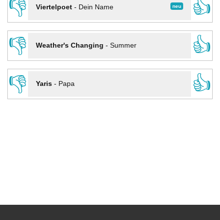
👎
👍
neu
Viertelpoet
-
Dein Name
👎
👍
Weather's Changing
-
Summer
👎
👍
Yaris
-
Papa