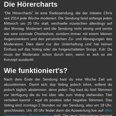
Die Hörercharts
"Die Hörercharts" ist eine Radiosendung, die der Initiator Chris
seit 2014 jede Woche moderiert. Die Sendung fand anfangs jeden
Mittwoch um 20 Uhr statt, wechselte inzwischen allerdings auf
den Montag. Moderiert wird die Sendung nicht streng und seriös
wie eine normale Chartsshow, sondern immer mit einem kleinen
Augenzwinkern und den persönlichen Zu- und Abneigungen des
Moderators. Dies dient nur der Unterhaltung und hat keinen
Einfluss auf das Voting oder die freigeschalteten Songs. tl;dr: Da
muss der Moderator schon durch sein, wenn er sich so ein
Konzept ausdenkt.
Wie funktioniert's?
Nach dem Ende der Sendung hast du eine Woche Zeit um
abzustimmen. Damit sich das Voting jedoch lohnt, solltest du
jedoch täglich abstimmen, denn jeden Tag hast du fünf Stimmen
zur Verfügung die du frei über alle zum Voting stehenden Titel
verteilen kannst - egal ob positive oder negative Stimmen. Das
Voting wird montags 2 Stunden vor der Sendung, also um 18 Uhr,
geschlossen. Um 20 Uhr findet dann die Auswertung live auf
allen
übertragenden Radiosendern
statt. Die neue Votingphase beginnt