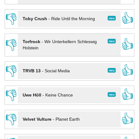
👎
👍
neu
Toby Crush
-
Ride Until the Morning
👎
👍
neu
Torfrock
-
Wir Unterkellern Schleswig
Holstein
👎
👍
neu
TRVB 13
-
Social Media
👎
👍
neu
Uwe Höll
-
Keine Chance
👎
👍
Velvet Vulture
-
Planet Earth