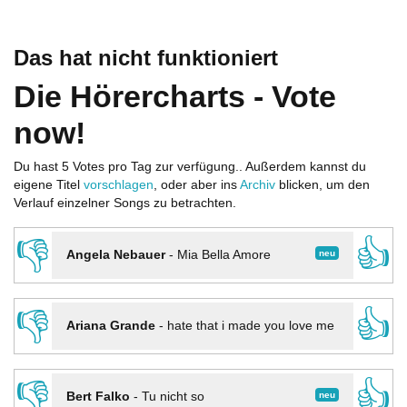
Das hat nicht funktioniert
Die Hörercharts - Vote
now!
Du hast 5 Votes pro Tag zur verfügung.. Außerdem kannst du
eigene Titel
vorschlagen
, oder aber ins
Archiv
blicken, um den
Verlauf einzelner Songs zu betrachten.
👎
👍
neu
Angela Nebauer
-
Mia Bella Amore
👎
👍
Ariana Grande
-
hate that i made you love me
👎
👍
neu
Bert Falko
-
Tu nicht so