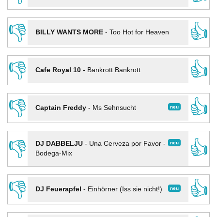
👎
👍
BILLY WANTS MORE
-
Too Hot for Heaven
👎
👍
Cafe Royal 10
-
Bankrott Bankrott
👎
👍
neu
Captain Freddy
-
Ms Sehnsucht
👎
👍
neu
DJ DABBELJU
-
Una Cerveza por Favor -
Bodega-Mix
👎
👍
neu
DJ Feuerapfel
-
Einhörner (Iss sie nicht!)