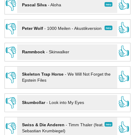
👎
👍
neu
Pascal Silva
-
Aloha
👎
👍
neu
Peter Wolf
-
1000 Meilen - Akustikversion
👎
👍
Rammbock
-
Skinwalker
👎
👍
Skeleton Trap Horse
-
We Will Not Forget the
Epstein Files
👎
👍
Skumbollar
-
Look into My Eyes
👎
👍
neu
Swiss & Die Anderen
-
Timm Thaler (feat.
Sebastian Krumbiegel)