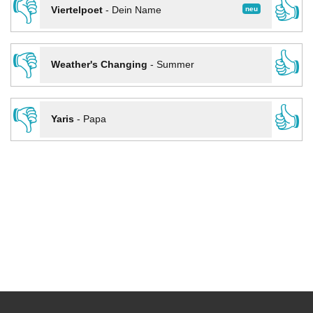
👎
👍
neu
Viertelpoet
-
Dein Name
👎
👍
Weather's Changing
-
Summer
👎
👍
Yaris
-
Papa