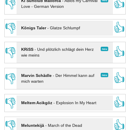
👎
👍
neu
KI Sunclub Mallorca
-
Adios my Carnival
Love - German Version
👎
👍
Königs Taler
-
Glatze Schlumpf
👎
👍
neu
KRiSS
-
Und plötzlich schlägt dein Herz
wie meins
👎
👍
neu
Marvin Schädle
-
Der Himmel kann auf
mich warten
👎
👍
Meltem Acikgöz
-
Explosion In My Heart
👎
👍
Meluntekijä
-
March of the Dead