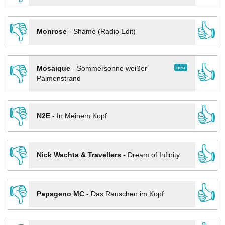
👎
👍
Monrose
-
Shame (Radio Edit)
👎
👍
neu
Mosaique
-
Sommersonne weißer
Palmenstrand
👎
👍
N2E
-
In Meinem Kopf
👎
👍
Nick Wachta & Travellers
-
Dream of Infinity
👎
👍
Papageno MC
-
Das Rauschen im Kopf