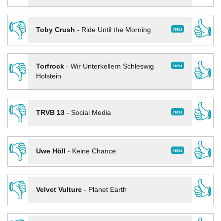
👎
👍
neu
Toby Crush
-
Ride Until the Morning
👎
👍
neu
Torfrock
-
Wir Unterkellern Schleswig
Holstein
👎
👍
neu
TRVB 13
-
Social Media
👎
👍
neu
Uwe Höll
-
Keine Chance
👎
👍
Velvet Vulture
-
Planet Earth