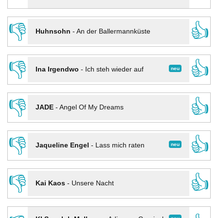
👎
👍
Huhnsohn
-
An der Ballermannküste
👎
👍
neu
Ina Irgendwo
-
Ich steh wieder auf
👎
👍
JADE
-
Angel Of My Dreams
👎
👍
neu
Jaqueline Engel
-
Lass mich raten
👎
👍
Kai Kaos
-
Unsere Nacht