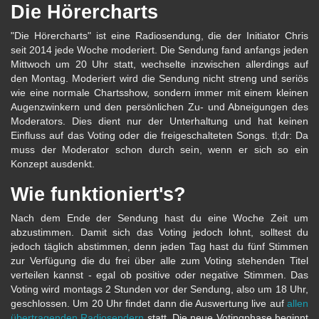
Die Hörercharts
"Die Hörercharts" ist eine Radiosendung, die der Initiator Chris
seit 2014 jede Woche moderiert. Die Sendung fand anfangs jeden
Mittwoch um 20 Uhr statt, wechselte inzwischen allerdings auf
den Montag. Moderiert wird die Sendung nicht streng und seriös
wie eine normale Chartsshow, sondern immer mit einem kleinen
Augenzwinkern und den persönlichen Zu- und Abneigungen des
Moderators. Dies dient nur der Unterhaltung und hat keinen
Einfluss auf das Voting oder die freigeschalteten Songs. tl;dr: Da
muss der Moderator schon durch sein, wenn er sich so ein
Konzept ausdenkt.
Wie funktioniert's?
Nach dem Ende der Sendung hast du eine Woche Zeit um
abzustimmen. Damit sich das Voting jedoch lohnt, solltest du
jedoch täglich abstimmen, denn jeden Tag hast du fünf Stimmen
zur Verfügung die du frei über alle zum Voting stehenden Titel
verteilen kannst - egal ob positive oder negative Stimmen. Das
Voting wird montags 2 Stunden vor der Sendung, also um 18 Uhr,
geschlossen. Um 20 Uhr findet dann die Auswertung live auf
allen
übertragenden Radiosendern
statt. Die neue Votingphase beginnt