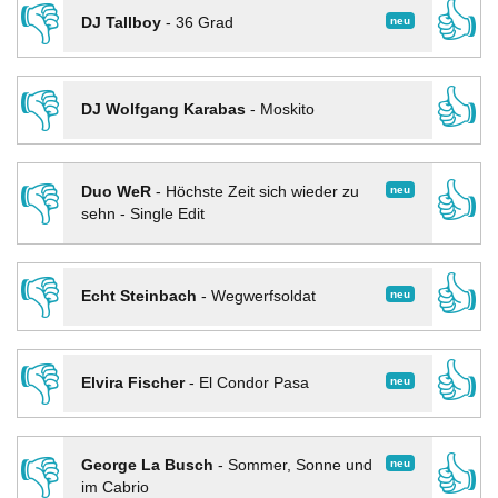
👎
👍
neu
DJ Tallboy
-
36 Grad
👎
👍
DJ Wolfgang Karabas
-
Moskito
👎
👍
neu
Duo WeR
-
Höchste Zeit sich wieder zu
sehn - Single Edit
👎
👍
neu
Echt Steinbach
-
Wegwerfsoldat
👎
👍
neu
Elvira Fischer
-
El Condor Pasa
👎
👍
neu
George La Busch
-
Sommer, Sonne und
im Cabrio