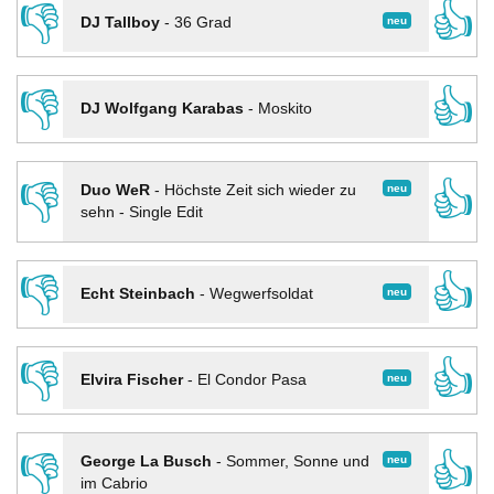
👎
👍
neu
DJ Tallboy
-
36 Grad
👎
👍
DJ Wolfgang Karabas
-
Moskito
👎
👍
neu
Duo WeR
-
Höchste Zeit sich wieder zu
sehn - Single Edit
👎
👍
neu
Echt Steinbach
-
Wegwerfsoldat
👎
👍
neu
Elvira Fischer
-
El Condor Pasa
👎
👍
neu
George La Busch
-
Sommer, Sonne und
im Cabrio