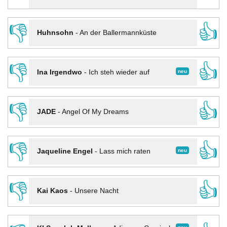
👎
👍
Huhnsohn
-
An der Ballermannküste
👎
👍
neu
Ina Irgendwo
-
Ich steh wieder auf
👎
👍
JADE
-
Angel Of My Dreams
👎
👍
neu
Jaqueline Engel
-
Lass mich raten
👎
👍
Kai Kaos
-
Unsere Nacht