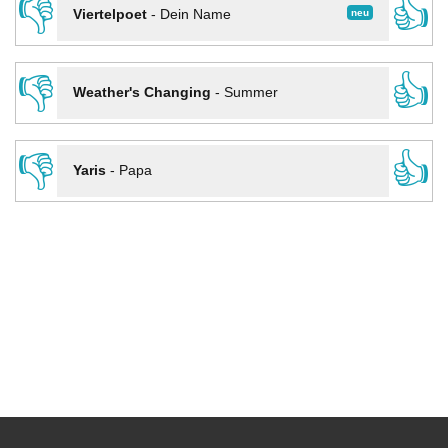
👎
👍
neu
Viertelpoet
-
Dein Name
👎
👍
Weather's Changing
-
Summer
👎
👍
Yaris
-
Papa