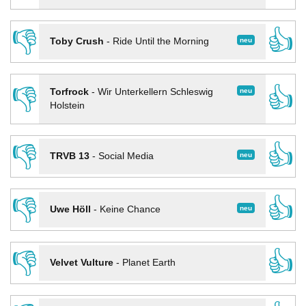
👎
👍
neu
Toby Crush
-
Ride Until the Morning
👎
👍
neu
Torfrock
-
Wir Unterkellern Schleswig
Holstein
👎
👍
neu
TRVB 13
-
Social Media
👎
👍
neu
Uwe Höll
-
Keine Chance
👎
👍
Velvet Vulture
-
Planet Earth