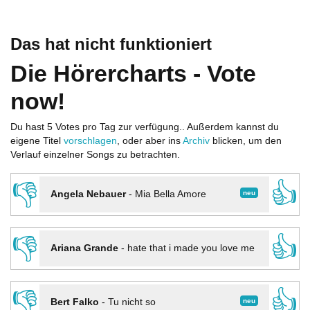
Das hat nicht funktioniert
Die Hörercharts - Vote
now!
Du hast 5 Votes pro Tag zur verfügung.. Außerdem kannst du
eigene Titel
vorschlagen
, oder aber ins
Archiv
blicken, um den
Verlauf einzelner Songs zu betrachten.
👎
👍
neu
Angela Nebauer
-
Mia Bella Amore
👎
👍
Ariana Grande
-
hate that i made you love me
👎
👍
neu
Bert Falko
-
Tu nicht so