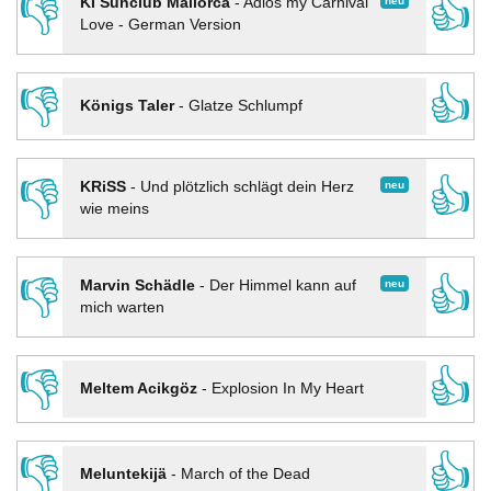
👎
👍
neu
KI Sunclub Mallorca
-
Adios my Carnival
Love - German Version
👎
👍
Königs Taler
-
Glatze Schlumpf
👎
👍
neu
KRiSS
-
Und plötzlich schlägt dein Herz
wie meins
👎
👍
neu
Marvin Schädle
-
Der Himmel kann auf
mich warten
👎
👍
Meltem Acikgöz
-
Explosion In My Heart
👎
👍
Meluntekijä
-
March of the Dead