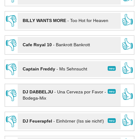
👎
👍
BILLY WANTS MORE
-
Too Hot for Heaven
👎
👍
Cafe Royal 10
-
Bankrott Bankrott
👎
👍
neu
Captain Freddy
-
Ms Sehnsucht
👎
👍
neu
DJ DABBELJU
-
Una Cerveza por Favor -
Bodega-Mix
👎
👍
neu
DJ Feuerapfel
-
Einhörner (Iss sie nicht!)