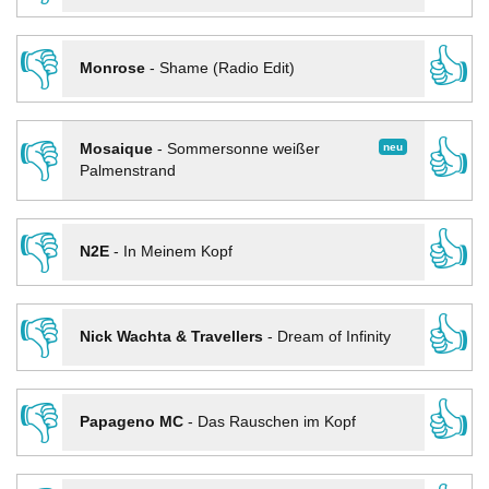
👎
👍
Monrose
-
Shame (Radio Edit)
👎
👍
neu
Mosaique
-
Sommersonne weißer
Palmenstrand
👎
👍
N2E
-
In Meinem Kopf
👎
👍
Nick Wachta & Travellers
-
Dream of Infinity
👎
👍
Papageno MC
-
Das Rauschen im Kopf