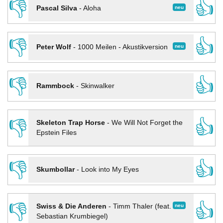
👎
👍
neu
Pascal Silva
-
Aloha
👎
👍
neu
Peter Wolf
-
1000 Meilen - Akustikversion
👎
👍
Rammbock
-
Skinwalker
👎
👍
Skeleton Trap Horse
-
We Will Not Forget the
Epstein Files
👎
👍
Skumbollar
-
Look into My Eyes
👎
👍
neu
Swiss & Die Anderen
-
Timm Thaler (feat.
Sebastian Krumbiegel)