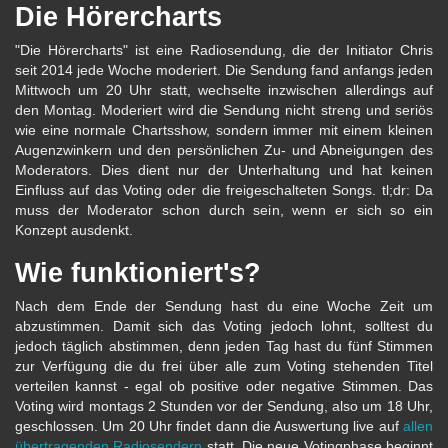
Die Hörercharts
"Die Hörercharts" ist eine Radiosendung, die der Initiator Chris
seit 2014 jede Woche moderiert. Die Sendung fand anfangs jeden
Mittwoch um 20 Uhr statt, wechselte inzwischen allerdings auf
den Montag. Moderiert wird die Sendung nicht streng und seriös
wie eine normale Chartsshow, sondern immer mit einem kleinen
Augenzwinkern und den persönlichen Zu- und Abneigungen des
Moderators. Dies dient nur der Unterhaltung und hat keinen
Einfluss auf das Voting oder die freigeschalteten Songs. tl;dr: Da
muss der Moderator schon durch sein, wenn er sich so ein
Konzept ausdenkt.
Wie funktioniert's?
Nach dem Ende der Sendung hast du eine Woche Zeit um
abzustimmen. Damit sich das Voting jedoch lohnt, solltest du
jedoch täglich abstimmen, denn jeden Tag hast du fünf Stimmen
zur Verfügung die du frei über alle zum Voting stehenden Titel
verteilen kannst - egal ob positive oder negative Stimmen. Das
Voting wird montags 2 Stunden vor der Sendung, also um 18 Uhr,
geschlossen. Um 20 Uhr findet dann die Auswertung live auf
allen
übertragenden Radiosendern
statt. Die neue Votingphase beginnt