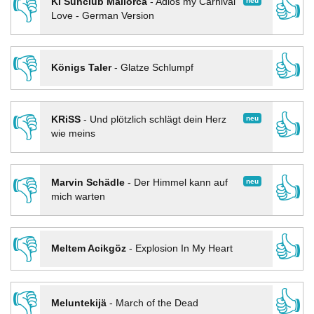
👎
👍
neu
KI Sunclub Mallorca
-
Adios my Carnival
Love - German Version
👎
👍
Königs Taler
-
Glatze Schlumpf
👎
👍
neu
KRiSS
-
Und plötzlich schlägt dein Herz
wie meins
👎
👍
neu
Marvin Schädle
-
Der Himmel kann auf
mich warten
👎
👍
Meltem Acikgöz
-
Explosion In My Heart
👎
👍
Meluntekijä
-
March of the Dead