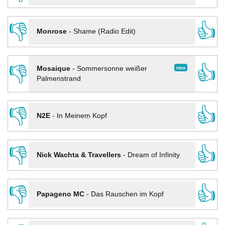
👎
👍
Monrose
-
Shame (Radio Edit)
👎
👍
neu
Mosaique
-
Sommersonne weißer
Palmenstrand
👎
👍
N2E
-
In Meinem Kopf
👎
👍
Nick Wachta & Travellers
-
Dream of Infinity
👎
👍
Papageno MC
-
Das Rauschen im Kopf