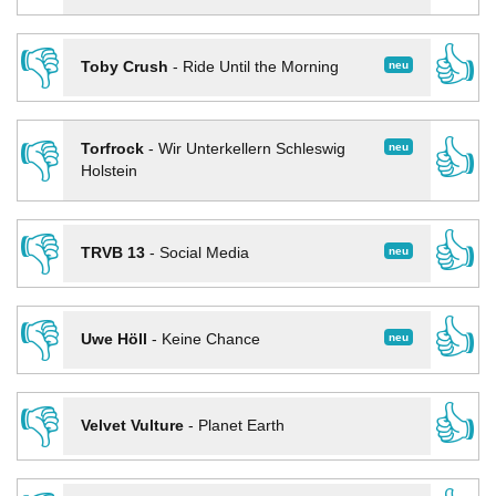
👎
👍
neu
Toby Crush
-
Ride Until the Morning
👎
👍
neu
Torfrock
-
Wir Unterkellern Schleswig
Holstein
👎
👍
neu
TRVB 13
-
Social Media
👎
👍
neu
Uwe Höll
-
Keine Chance
👎
👍
Velvet Vulture
-
Planet Earth