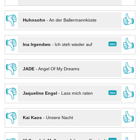
👎
👍
Huhnsohn
-
An der Ballermannküste
👎
👍
neu
Ina Irgendwo
-
Ich steh wieder auf
👎
👍
JADE
-
Angel Of My Dreams
👎
👍
neu
Jaqueline Engel
-
Lass mich raten
👎
👍
Kai Kaos
-
Unsere Nacht