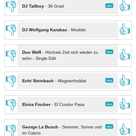
👎
👍
neu
DJ Tallboy
-
36 Grad
👎
👍
DJ Wolfgang Karabas
-
Moskito
👎
👍
neu
Duo WeR
-
Höchste Zeit sich wieder zu
sehn - Single Edit
👎
👍
neu
Echt Steinbach
-
Wegwerfsoldat
👎
👍
neu
Elvira Fischer
-
El Condor Pasa
👎
👍
neu
George La Busch
-
Sommer, Sonne und
im Cabrio