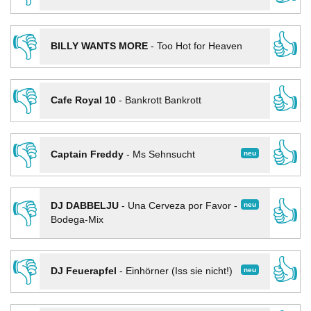
👎
👍
BILLY WANTS MORE
-
Too Hot for Heaven
👎
👍
Cafe Royal 10
-
Bankrott Bankrott
👎
👍
neu
Captain Freddy
-
Ms Sehnsucht
👎
👍
neu
DJ DABBELJU
-
Una Cerveza por Favor -
Bodega-Mix
👎
👍
neu
DJ Feuerapfel
-
Einhörner (Iss sie nicht!)