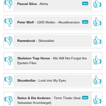
👎
👍
neu
Pascal Silva
-
Aloha
👎
👍
neu
Peter Wolf
-
1000 Meilen - Akustikversion
👎
👍
Rammbock
-
Skinwalker
👎
👍
Skeleton Trap Horse
-
We Will Not Forget the
Epstein Files
👎
👍
Skumbollar
-
Look into My Eyes
👎
👍
neu
Swiss & Die Anderen
-
Timm Thaler (feat.
Sebastian Krumbiegel)