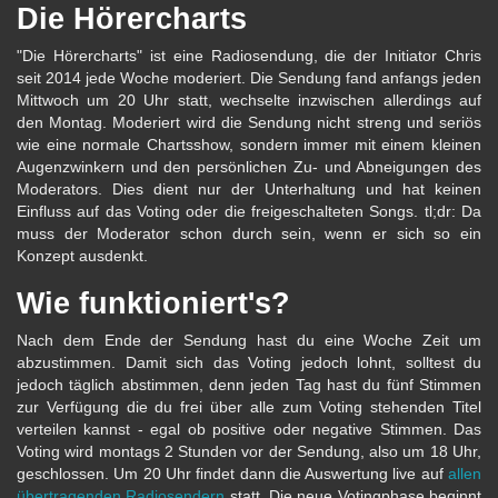
Die Hörercharts
"Die Hörercharts" ist eine Radiosendung, die der Initiator Chris
seit 2014 jede Woche moderiert. Die Sendung fand anfangs jeden
Mittwoch um 20 Uhr statt, wechselte inzwischen allerdings auf
den Montag. Moderiert wird die Sendung nicht streng und seriös
wie eine normale Chartsshow, sondern immer mit einem kleinen
Augenzwinkern und den persönlichen Zu- und Abneigungen des
Moderators. Dies dient nur der Unterhaltung und hat keinen
Einfluss auf das Voting oder die freigeschalteten Songs. tl;dr: Da
muss der Moderator schon durch sein, wenn er sich so ein
Konzept ausdenkt.
Wie funktioniert's?
Nach dem Ende der Sendung hast du eine Woche Zeit um
abzustimmen. Damit sich das Voting jedoch lohnt, solltest du
jedoch täglich abstimmen, denn jeden Tag hast du fünf Stimmen
zur Verfügung die du frei über alle zum Voting stehenden Titel
verteilen kannst - egal ob positive oder negative Stimmen. Das
Voting wird montags 2 Stunden vor der Sendung, also um 18 Uhr,
geschlossen. Um 20 Uhr findet dann die Auswertung live auf
allen
übertragenden Radiosendern
statt. Die neue Votingphase beginnt