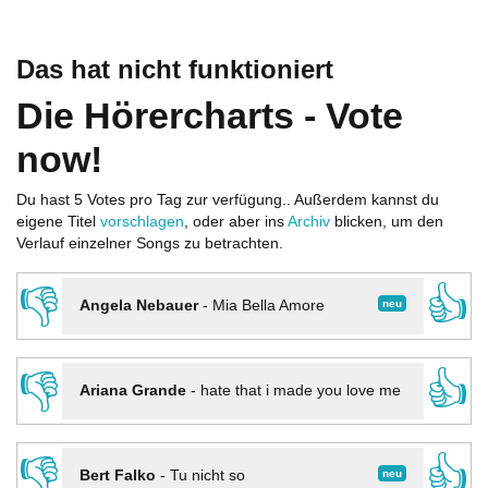
Das hat nicht funktioniert
Die Hörercharts - Vote
now!
Du hast 5 Votes pro Tag zur verfügung.. Außerdem kannst du
eigene Titel
vorschlagen
, oder aber ins
Archiv
blicken, um den
Verlauf einzelner Songs zu betrachten.
👎
👍
neu
Angela Nebauer
-
Mia Bella Amore
👎
👍
Ariana Grande
-
hate that i made you love me
👎
👍
neu
Bert Falko
-
Tu nicht so