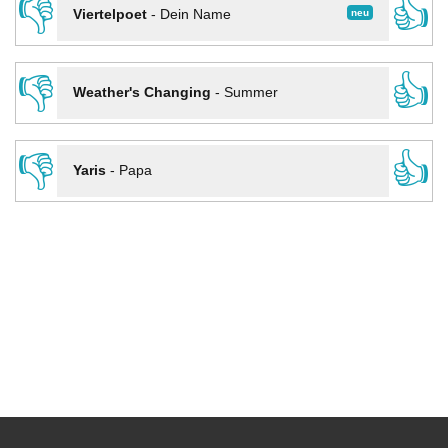
👎
👍
neu
Viertelpoet
-
Dein Name
👎
👍
Weather's Changing
-
Summer
👎
👍
Yaris
-
Papa