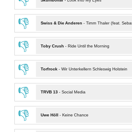
👎
Skumbollar
-
Look into My Eyes
👎
Swiss & Die Anderen
-
Timm Thaler (feat. Seba
👎
Toby Crush
-
Ride Until the Morning
👎
Torfrock
-
Wir Unterkellern Schleswig Holstein
👎
TRVB 13
-
Social Media
👎
Uwe Höll
-
Keine Chance