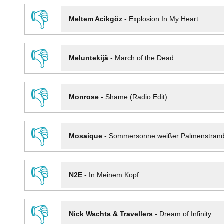
👎
Meltem Acikgöz
-
Explosion In My Heart
👎
Meluntekijä
-
March of the Dead
👎
Monrose
-
Shame (Radio Edit)
👎
Mosaique
-
Sommersonne weißer Palmenstran
👎
N2E
-
In Meinem Kopf
👎
Nick Wachta & Travellers
-
Dream of Infinity