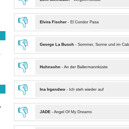
👎
Elvira Fischer
-
El Condor Pasa
👎
George La Busch
-
Sommer, Sonne und im Cab
.
👎
Huhnsohn
-
An der Ballermannküste
👎
Ina Irgendwo
-
Ich steh wieder auf
n
👎
JADE
-
Angel Of My Dreams