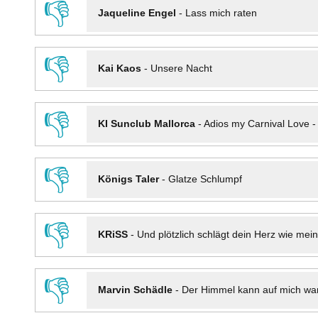
👎
Jaqueline Engel
-
Lass mich raten
👎
Kai Kaos
-
Unsere Nacht
👎
KI Sunclub Mallorca
-
Adios my Carnival Love 
👎
Königs Taler
-
Glatze Schlumpf
👎
KRiSS
-
Und plötzlich schlägt dein Herz wie mei
👎
Marvin Schädle
-
Der Himmel kann auf mich wa