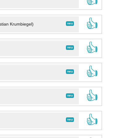
👍
👍
neu
stian Krumbiegel)
👍
neu
👍
neu
👍
neu
👍
neu