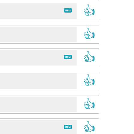
👍
neu
👍
👍
neu
👍
👍
👍
neu