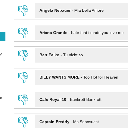
👎
Angela Nebauer
-
Mia Bella Amore
👎
Ariana Grande
-
hate that i made you love me
👎
v
Bert Falko
-
Tu nicht so
👎
BILLY WANTS MORE
-
Too Hot for Heaven
👎
hr
Cafe Royal 10
-
Bankrott Bankrott
👎
Captain Freddy
-
Ms Sehnsucht