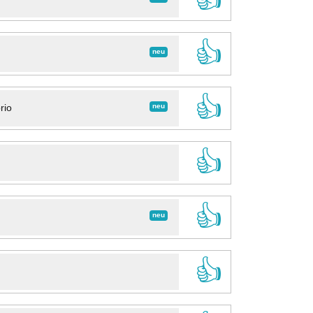
👍
neu
👍
neu
rio
👍
👍
neu
👍