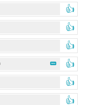
👍
👍
👍
👍
neu
d
👍
👍