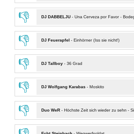
👎
DJ DABBELJU
-
Una Cerveza por Favor - Bode
👎
DJ Feuerapfel
-
Einhörner (Iss sie nicht!)
👎
DJ Tallboy
-
36 Grad
👎
DJ Wolfgang Karabas
-
Moskito
👎
Duo WeR
-
Höchste Zeit sich wieder zu sehn - Si
👎
Echt Steinbach
-
Wegwerfsoldat