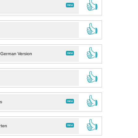
👍
neu
👍
👍
neu
- German Version
👍
👍
neu
ns
👍
neu
rten