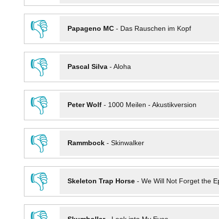
👎
Papageno MC
-
Das Rauschen im Kopf
👎
Pascal Silva
-
Aloha
👎
Peter Wolf
-
1000 Meilen - Akustikversion
👎
Rammbock
-
Skinwalker
👎
Skeleton Trap Horse
-
We Will Not Forget the Ep