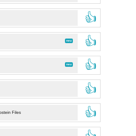
👍
👍
neu
👍
neu
👍
👍
stein Files