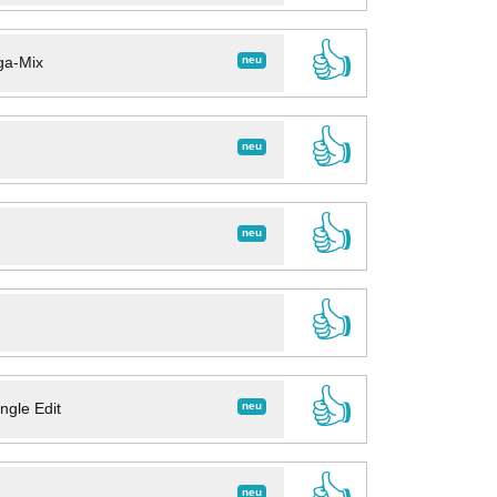
👍
neu
ga-Mix
👍
neu
👍
neu
👍
👍
neu
ngle Edit
👍
neu