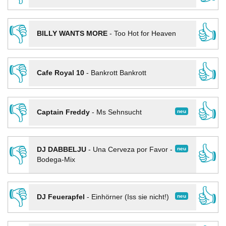
👎
👍
BILLY WANTS MORE
-
Too Hot for Heaven
👎
👍
Cafe Royal 10
-
Bankrott Bankrott
👎
👍
neu
Captain Freddy
-
Ms Sehnsucht
👎
👍
neu
DJ DABBELJU
-
Una Cerveza por Favor -
Bodega-Mix
👎
👍
neu
DJ Feuerapfel
-
Einhörner (Iss sie nicht!)