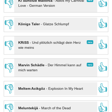
👎
👍
neu
KI Sunclub Mallorca
-
Adios my Carnival
Love - German Version
👎
👍
Königs Taler
-
Glatze Schlumpf
👎
👍
neu
KRiSS
-
Und plötzlich schlägt dein Herz
wie meins
👎
👍
neu
Marvin Schädle
-
Der Himmel kann auf
mich warten
👎
👍
Meltem Acikgöz
-
Explosion In My Heart
👎
👍
Meluntekijä
-
March of the Dead