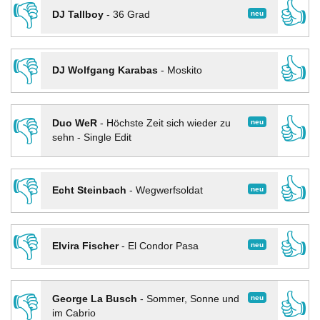
👎
👍
neu
DJ Tallboy
-
36 Grad
👎
👍
DJ Wolfgang Karabas
-
Moskito
👎
👍
neu
Duo WeR
-
Höchste Zeit sich wieder zu
sehn - Single Edit
👎
👍
neu
Echt Steinbach
-
Wegwerfsoldat
👎
👍
neu
Elvira Fischer
-
El Condor Pasa
👎
👍
neu
George La Busch
-
Sommer, Sonne und
im Cabrio