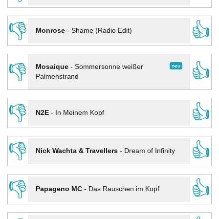
👎
👍
Monrose
-
Shame (Radio Edit)
👎
👍
neu
Mosaique
-
Sommersonne weißer
Palmenstrand
👎
👍
N2E
-
In Meinem Kopf
👎
👍
Nick Wachta & Travellers
-
Dream of Infinity
👎
👍
Papageno MC
-
Das Rauschen im Kopf