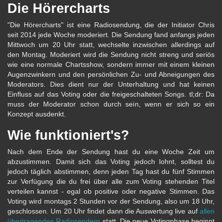
Die Hörercharts
"Die Hörercharts" ist eine Radiosendung, die der Initiator Chris
seit 2014 jede Woche moderiert. Die Sendung fand anfangs jeden
Mittwoch um 20 Uhr statt, wechselte inzwischen allerdings auf
den Montag. Moderiert wird die Sendung nicht streng und seriös
wie eine normale Chartsshow, sondern immer mit einem kleinen
Augenzwinkern und den persönlichen Zu- und Abneigungen des
Moderators. Dies dient nur der Unterhaltung und hat keinen
Einfluss auf das Voting oder die freigeschalteten Songs. tl;dr: Da
muss der Moderator schon durch sein, wenn er sich so ein
Konzept ausdenkt.
Wie funktioniert's?
Nach dem Ende der Sendung hast du eine Woche Zeit um
abzustimmen. Damit sich das Voting jedoch lohnt, solltest du
jedoch täglich abstimmen, denn jeden Tag hast du fünf Stimmen
zur Verfügung die du frei über alle zum Voting stehenden Titel
verteilen kannst - egal ob positive oder negative Stimmen. Das
Voting wird montags 2 Stunden vor der Sendung, also um 18 Uhr,
geschlossen. Um 20 Uhr findet dann die Auswertung live auf
allen
übertragenden Radiosendern
statt. Die neue Votingphase beginnt