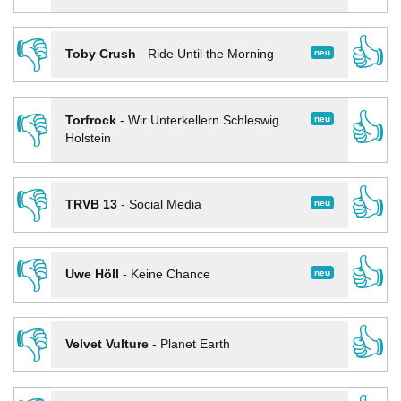
👎
👍
neu
Toby Crush
-
Ride Until the Morning
👎
👍
neu
Torfrock
-
Wir Unterkellern Schleswig
Holstein
👎
👍
neu
TRVB 13
-
Social Media
👎
👍
neu
Uwe Höll
-
Keine Chance
👎
👍
Velvet Vulture
-
Planet Earth