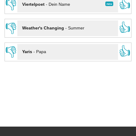
👎
👍
neu
Viertelpoet
-
Dein Name
👎
👍
Weather's Changing
-
Summer
👎
👍
Yaris
-
Papa