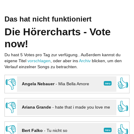
Das hat nicht funktioniert
Die Hörercharts - Vote
now!
Du hast 5 Votes pro Tag zur verfügung.. Außerdem kannst du
eigene Titel
vorschlagen
, oder aber ins
Archiv
blicken, um den
Verlauf einzelner Songs zu betrachten.
👎
👍
neu
Angela Nebauer
-
Mia Bella Amore
👎
👍
Ariana Grande
-
hate that i made you love me
👎
👍
neu
Bert Falko
-
Tu nicht so