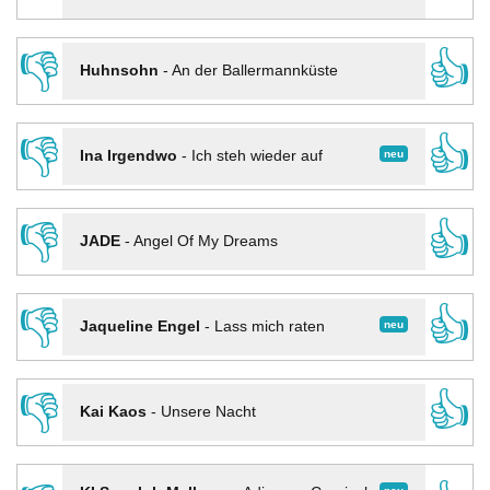
👎
👍
Huhnsohn
-
An der Ballermannküste
👎
👍
neu
Ina Irgendwo
-
Ich steh wieder auf
👎
👍
JADE
-
Angel Of My Dreams
👎
👍
neu
Jaqueline Engel
-
Lass mich raten
👎
👍
Kai Kaos
-
Unsere Nacht