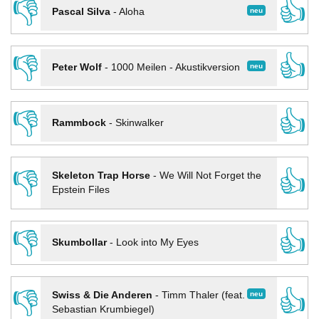
👎
👍
neu
Pascal Silva
-
Aloha
👎
👍
neu
Peter Wolf
-
1000 Meilen - Akustikversion
👎
👍
Rammbock
-
Skinwalker
👎
👍
Skeleton Trap Horse
-
We Will Not Forget the
Epstein Files
👎
👍
Skumbollar
-
Look into My Eyes
👎
👍
neu
Swiss & Die Anderen
-
Timm Thaler (feat.
Sebastian Krumbiegel)