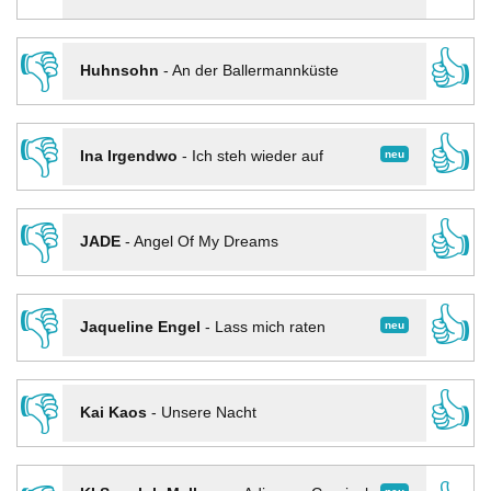
👎
👍
Huhnsohn
-
An der Ballermannküste
👎
👍
neu
Ina Irgendwo
-
Ich steh wieder auf
👎
👍
JADE
-
Angel Of My Dreams
👎
👍
neu
Jaqueline Engel
-
Lass mich raten
👎
👍
Kai Kaos
-
Unsere Nacht