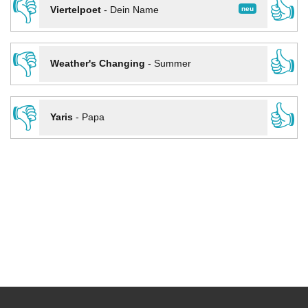
👎
👍
neu
Viertelpoet
-
Dein Name
👎
👍
Weather's Changing
-
Summer
👎
👍
Yaris
-
Papa