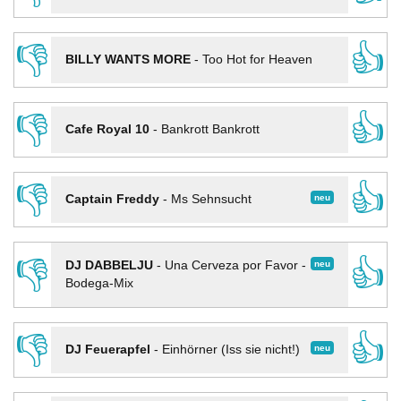
👎
👍
BILLY WANTS MORE
-
Too Hot for Heaven
👎
👍
Cafe Royal 10
-
Bankrott Bankrott
👎
👍
neu
Captain Freddy
-
Ms Sehnsucht
👎
👍
neu
DJ DABBELJU
-
Una Cerveza por Favor -
Bodega-Mix
👎
👍
neu
DJ Feuerapfel
-
Einhörner (Iss sie nicht!)