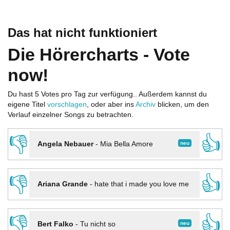
Das hat nicht funktioniert
Die Hörercharts - Vote
now!
Du hast 5 Votes pro Tag zur verfügung.. Außerdem kannst du
eigene Titel
vorschlagen
, oder aber ins
Archiv
blicken, um den
Verlauf einzelner Songs zu betrachten.
👎
👍
neu
Angela Nebauer
-
Mia Bella Amore
👎
👍
Ariana Grande
-
hate that i made you love me
👎
👍
neu
Bert Falko
-
Tu nicht so