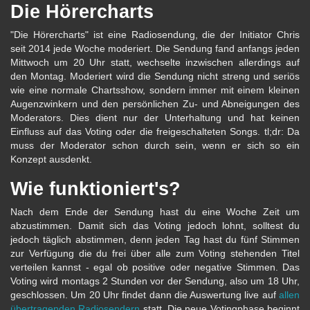
Die Hörercharts
"Die Hörercharts" ist eine Radiosendung, die der Initiator Chris
seit 2014 jede Woche moderiert. Die Sendung fand anfangs jeden
Mittwoch um 20 Uhr statt, wechselte inzwischen allerdings auf
den Montag. Moderiert wird die Sendung nicht streng und seriös
wie eine normale Chartsshow, sondern immer mit einem kleinen
Augenzwinkern und den persönlichen Zu- und Abneigungen des
Moderators. Dies dient nur der Unterhaltung und hat keinen
Einfluss auf das Voting oder die freigeschalteten Songs. tl;dr: Da
muss der Moderator schon durch sein, wenn er sich so ein
Konzept ausdenkt.
Wie funktioniert's?
Nach dem Ende der Sendung hast du eine Woche Zeit um
abzustimmen. Damit sich das Voting jedoch lohnt, solltest du
jedoch täglich abstimmen, denn jeden Tag hast du fünf Stimmen
zur Verfügung die du frei über alle zum Voting stehenden Titel
verteilen kannst - egal ob positive oder negative Stimmen. Das
Voting wird montags 2 Stunden vor der Sendung, also um 18 Uhr,
geschlossen. Um 20 Uhr findet dann die Auswertung live auf
allen
übertragenden Radiosendern
statt. Die neue Votingphase beginnt