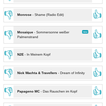
👎
👍
Monrose
-
Shame (Radio Edit)
👎
👍
neu
Mosaique
-
Sommersonne weißer
Palmenstrand
👎
👍
N2E
-
In Meinem Kopf
👎
👍
Nick Wachta & Travellers
-
Dream of Infinity
👎
👍
Papageno MC
-
Das Rauschen im Kopf