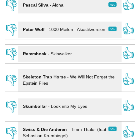
👎
👍
neu
Pascal Silva
-
Aloha
👎
👍
neu
Peter Wolf
-
1000 Meilen - Akustikversion
👎
👍
Rammbock
-
Skinwalker
👎
👍
Skeleton Trap Horse
-
We Will Not Forget the
Epstein Files
👎
👍
Skumbollar
-
Look into My Eyes
👎
👍
neu
Swiss & Die Anderen
-
Timm Thaler (feat.
Sebastian Krumbiegel)