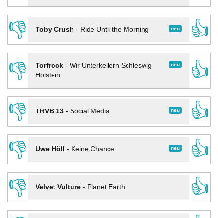
👎
👍
neu
Toby Crush
-
Ride Until the Morning
👎
👍
neu
Torfrock
-
Wir Unterkellern Schleswig
Holstein
👎
👍
neu
TRVB 13
-
Social Media
👎
👍
neu
Uwe Höll
-
Keine Chance
👎
👍
Velvet Vulture
-
Planet Earth