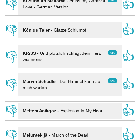
👎
👍
neu
KI Sunclub Mallorca
-
Adios my Carnival
Love - German Version
👎
👍
Königs Taler
-
Glatze Schlumpf
👎
👍
neu
KRiSS
-
Und plötzlich schlägt dein Herz
wie meins
👎
👍
neu
Marvin Schädle
-
Der Himmel kann auf
mich warten
👎
👍
Meltem Acikgöz
-
Explosion In My Heart
👎
👍
Meluntekijä
-
March of the Dead