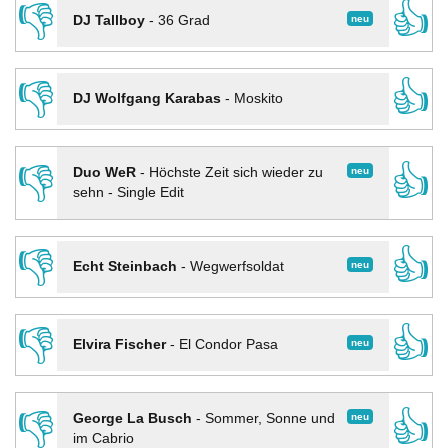
👎
👍
neu
DJ Tallboy
-
36 Grad
👎
👍
DJ Wolfgang Karabas
-
Moskito
👎
👍
neu
Duo WeR
-
Höchste Zeit sich wieder zu
sehn - Single Edit
👎
👍
neu
Echt Steinbach
-
Wegwerfsoldat
👎
👍
neu
Elvira Fischer
-
El Condor Pasa
👎
👍
neu
George La Busch
-
Sommer, Sonne und
im Cabrio