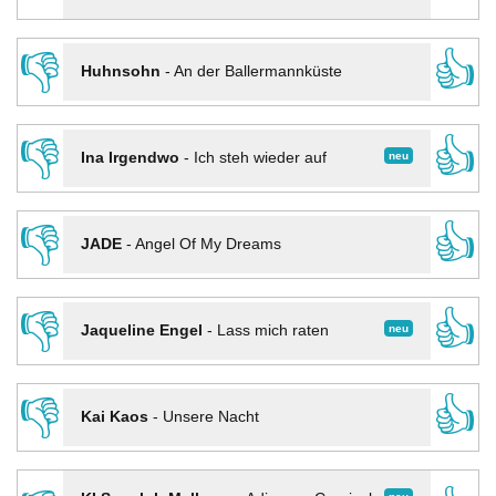
👎
👍
Huhnsohn
-
An der Ballermannküste
👎
👍
neu
Ina Irgendwo
-
Ich steh wieder auf
👎
👍
JADE
-
Angel Of My Dreams
👎
👍
neu
Jaqueline Engel
-
Lass mich raten
👎
👍
Kai Kaos
-
Unsere Nacht