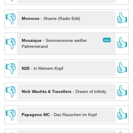
👎
👍
Monrose
-
Shame (Radio Edit)
👎
👍
neu
Mosaique
-
Sommersonne weißer
Palmenstrand
👎
👍
N2E
-
In Meinem Kopf
👎
👍
Nick Wachta & Travellers
-
Dream of Infinity
👎
👍
Papageno MC
-
Das Rauschen im Kopf