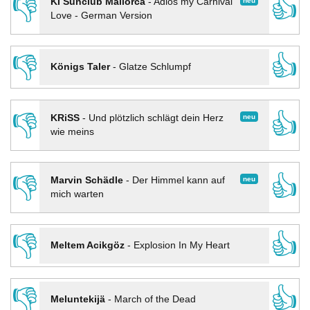
👎
👍
neu
KI Sunclub Mallorca
-
Adios my Carnival
Love - German Version
👎
👍
Königs Taler
-
Glatze Schlumpf
👎
👍
neu
KRiSS
-
Und plötzlich schlägt dein Herz
wie meins
👎
👍
neu
Marvin Schädle
-
Der Himmel kann auf
mich warten
👎
👍
Meltem Acikgöz
-
Explosion In My Heart
👎
👍
Meluntekijä
-
March of the Dead