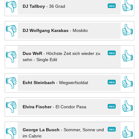
👎
👍
neu
DJ Tallboy
-
36 Grad
👎
👍
DJ Wolfgang Karabas
-
Moskito
👎
👍
neu
Duo WeR
-
Höchste Zeit sich wieder zu
sehn - Single Edit
👎
👍
neu
Echt Steinbach
-
Wegwerfsoldat
👎
👍
neu
Elvira Fischer
-
El Condor Pasa
👎
👍
neu
George La Busch
-
Sommer, Sonne und
im Cabrio