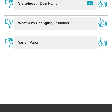
👎
👍
neu
Viertelpoet
-
Dein Name
👎
👍
Weather's Changing
-
Summer
👎
👍
Yaris
-
Papa