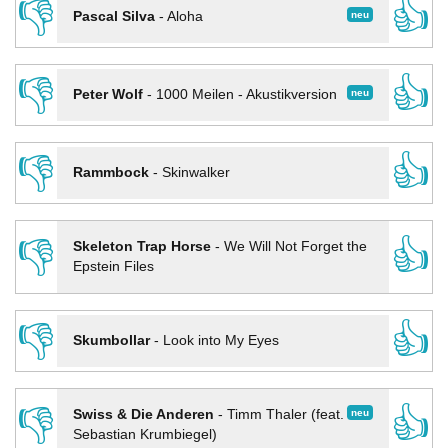
👎
👍
neu
Pascal Silva
-
Aloha
👎
👍
neu
Peter Wolf
-
1000 Meilen - Akustikversion
👎
👍
Rammbock
-
Skinwalker
👎
👍
Skeleton Trap Horse
-
We Will Not Forget the
Epstein Files
👎
👍
Skumbollar
-
Look into My Eyes
👎
👍
neu
Swiss & Die Anderen
-
Timm Thaler (feat.
Sebastian Krumbiegel)