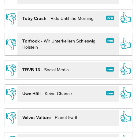
👎
👍
neu
Toby Crush
-
Ride Until the Morning
👎
👍
neu
Torfrock
-
Wir Unterkellern Schleswig
Holstein
👎
👍
neu
TRVB 13
-
Social Media
👎
👍
neu
Uwe Höll
-
Keine Chance
👎
👍
Velvet Vulture
-
Planet Earth