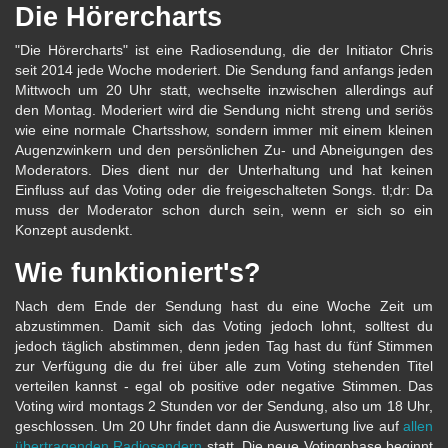
Die Hörercharts
"Die Hörercharts" ist eine Radiosendung, die der Initiator Chris
seit 2014 jede Woche moderiert. Die Sendung fand anfangs jeden
Mittwoch um 20 Uhr statt, wechselte inzwischen allerdings auf
den Montag. Moderiert wird die Sendung nicht streng und seriös
wie eine normale Chartsshow, sondern immer mit einem kleinen
Augenzwinkern und den persönlichen Zu- und Abneigungen des
Moderators. Dies dient nur der Unterhaltung und hat keinen
Einfluss auf das Voting oder die freigeschalteten Songs. tl;dr: Da
muss der Moderator schon durch sein, wenn er sich so ein
Konzept ausdenkt.
Wie funktioniert's?
Nach dem Ende der Sendung hast du eine Woche Zeit um
abzustimmen. Damit sich das Voting jedoch lohnt, solltest du
jedoch täglich abstimmen, denn jeden Tag hast du fünf Stimmen
zur Verfügung die du frei über alle zum Voting stehenden Titel
verteilen kannst - egal ob positive oder negative Stimmen. Das
Voting wird montags 2 Stunden vor der Sendung, also um 18 Uhr,
geschlossen. Um 20 Uhr findet dann die Auswertung live auf
allen
übertragenden Radiosendern
statt. Die neue Votingphase beginnt