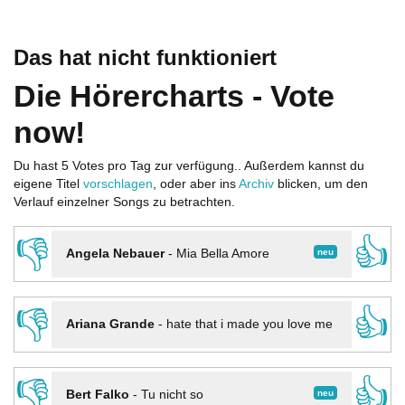
Das hat nicht funktioniert
Die Hörercharts - Vote
now!
Du hast 5 Votes pro Tag zur verfügung.. Außerdem kannst du
eigene Titel
vorschlagen
, oder aber ins
Archiv
blicken, um den
Verlauf einzelner Songs zu betrachten.
👎
👍
neu
Angela Nebauer
-
Mia Bella Amore
👎
👍
Ariana Grande
-
hate that i made you love me
👎
👍
neu
Bert Falko
-
Tu nicht so