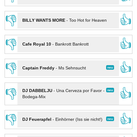
👎
👍
BILLY WANTS MORE
-
Too Hot for Heaven
👎
👍
Cafe Royal 10
-
Bankrott Bankrott
👎
👍
neu
Captain Freddy
-
Ms Sehnsucht
👎
👍
neu
DJ DABBELJU
-
Una Cerveza por Favor -
Bodega-Mix
👎
👍
neu
DJ Feuerapfel
-
Einhörner (Iss sie nicht!)