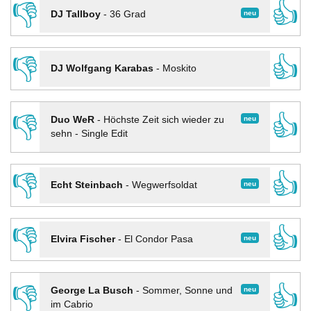
👎
👍
neu
DJ Tallboy
-
36 Grad
👎
👍
DJ Wolfgang Karabas
-
Moskito
👎
👍
neu
Duo WeR
-
Höchste Zeit sich wieder zu
sehn - Single Edit
👎
👍
neu
Echt Steinbach
-
Wegwerfsoldat
👎
👍
neu
Elvira Fischer
-
El Condor Pasa
👎
👍
neu
George La Busch
-
Sommer, Sonne und
im Cabrio