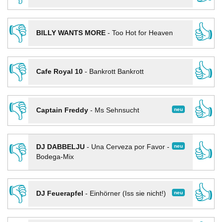
👎
👍
BILLY WANTS MORE
-
Too Hot for Heaven
👎
👍
Cafe Royal 10
-
Bankrott Bankrott
👎
👍
neu
Captain Freddy
-
Ms Sehnsucht
👎
👍
neu
DJ DABBELJU
-
Una Cerveza por Favor -
Bodega-Mix
👎
👍
neu
DJ Feuerapfel
-
Einhörner (Iss sie nicht!)