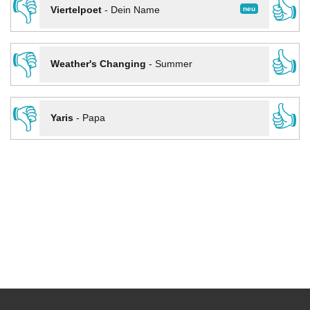
👎
👍
neu
Viertelpoet
-
Dein Name
👎
👍
Weather's Changing
-
Summer
👎
👍
Yaris
-
Papa