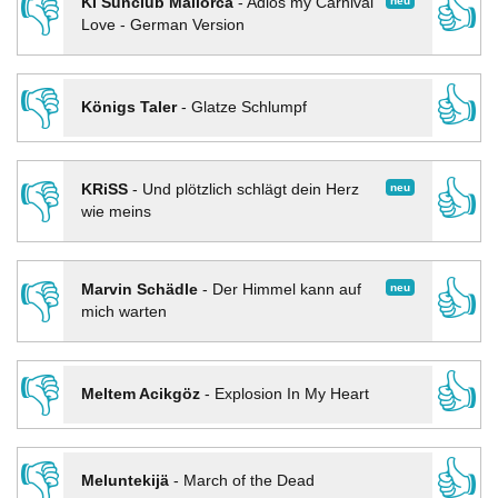
👎
👍
neu
KI Sunclub Mallorca
-
Adios my Carnival
Love - German Version
👎
👍
Königs Taler
-
Glatze Schlumpf
👎
👍
neu
KRiSS
-
Und plötzlich schlägt dein Herz
wie meins
👎
👍
neu
Marvin Schädle
-
Der Himmel kann auf
mich warten
👎
👍
Meltem Acikgöz
-
Explosion In My Heart
👎
👍
Meluntekijä
-
March of the Dead