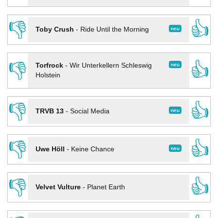
👎
👍
neu
Toby Crush
-
Ride Until the Morning
👎
👍
neu
Torfrock
-
Wir Unterkellern Schleswig
Holstein
👎
👍
neu
TRVB 13
-
Social Media
👎
👍
neu
Uwe Höll
-
Keine Chance
👎
👍
Velvet Vulture
-
Planet Earth