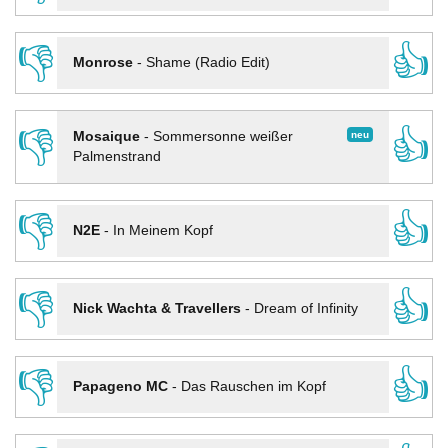
👎
👍
Monrose
-
Shame (Radio Edit)
👎
👍
neu
Mosaique
-
Sommersonne weißer
Palmenstrand
👎
👍
N2E
-
In Meinem Kopf
👎
👍
Nick Wachta & Travellers
-
Dream of Infinity
👎
👍
Papageno MC
-
Das Rauschen im Kopf