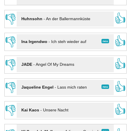
👎
👍
Huhnsohn
-
An der Ballermannküste
👎
👍
neu
Ina Irgendwo
-
Ich steh wieder auf
👎
👍
JADE
-
Angel Of My Dreams
👎
👍
neu
Jaqueline Engel
-
Lass mich raten
👎
👍
Kai Kaos
-
Unsere Nacht