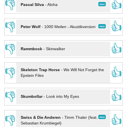
👎
👍
neu
Pascal Silva
-
Aloha
👎
👍
neu
Peter Wolf
-
1000 Meilen - Akustikversion
👎
👍
Rammbock
-
Skinwalker
👎
👍
Skeleton Trap Horse
-
We Will Not Forget the
Epstein Files
👎
👍
Skumbollar
-
Look into My Eyes
👎
👍
neu
Swiss & Die Anderen
-
Timm Thaler (feat.
Sebastian Krumbiegel)