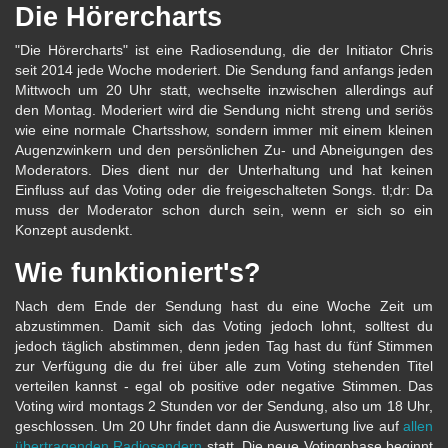
Die Hörercharts
"Die Hörercharts" ist eine Radiosendung, die der Initiator Chris
seit 2014 jede Woche moderiert. Die Sendung fand anfangs jeden
Mittwoch um 20 Uhr statt, wechselte inzwischen allerdings auf
den Montag. Moderiert wird die Sendung nicht streng und seriös
wie eine normale Chartsshow, sondern immer mit einem kleinen
Augenzwinkern und den persönlichen Zu- und Abneigungen des
Moderators. Dies dient nur der Unterhaltung und hat keinen
Einfluss auf das Voting oder die freigeschalteten Songs. tl;dr: Da
muss der Moderator schon durch sein, wenn er sich so ein
Konzept ausdenkt.
Wie funktioniert's?
Nach dem Ende der Sendung hast du eine Woche Zeit um
abzustimmen. Damit sich das Voting jedoch lohnt, solltest du
jedoch täglich abstimmen, denn jeden Tag hast du fünf Stimmen
zur Verfügung die du frei über alle zum Voting stehenden Titel
verteilen kannst - egal ob positive oder negative Stimmen. Das
Voting wird montags 2 Stunden vor der Sendung, also um 18 Uhr,
geschlossen. Um 20 Uhr findet dann die Auswertung live auf
allen
übertragenden Radiosendern
statt. Die neue Votingphase beginnt