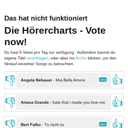
Das hat nicht funktioniert
Die Hörercharts - Vote
now!
Du hast 5 Votes pro Tag zur verfügung.. Außerdem kannst du
eigene Titel
vorschlagen
, oder aber ins
Archiv
blicken, um den
Verlauf einzelner Songs zu betrachten.
👎
👍
neu
Angela Nebauer
-
Mia Bella Amore
👎
👍
Ariana Grande
-
hate that i made you love me
👎
👍
neu
Bert Falko
-
Tu nicht so