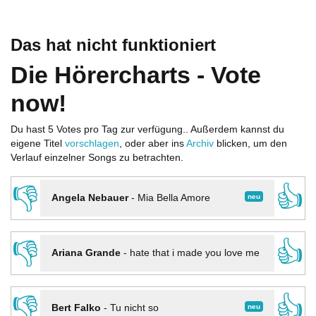
Das hat nicht funktioniert
Die Hörercharts - Vote
now!
Du hast 5 Votes pro Tag zur verfügung.. Außerdem kannst du
eigene Titel
vorschlagen
, oder aber ins
Archiv
blicken, um den
Verlauf einzelner Songs zu betrachten.
👎
👍
neu
Angela Nebauer
-
Mia Bella Amore
👎
👍
Ariana Grande
-
hate that i made you love me
👎
👍
neu
Bert Falko
-
Tu nicht so