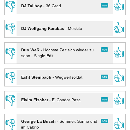
👎
👍
neu
DJ Tallboy
-
36 Grad
👎
👍
DJ Wolfgang Karabas
-
Moskito
👎
👍
neu
Duo WeR
-
Höchste Zeit sich wieder zu
sehn - Single Edit
👎
👍
neu
Echt Steinbach
-
Wegwerfsoldat
👎
👍
neu
Elvira Fischer
-
El Condor Pasa
👎
👍
neu
George La Busch
-
Sommer, Sonne und
im Cabrio