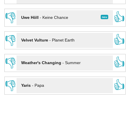
👎
👍
neu
Uwe Höll
-
Keine Chance
👎
👍
Velvet Vulture
-
Planet Earth
👎
👍
Weather's Changing
-
Summer
👎
👍
Yaris
-
Papa