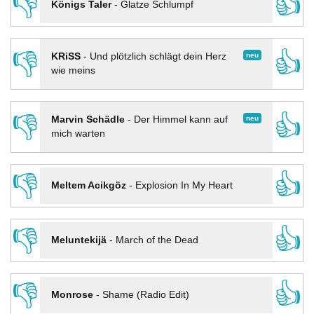
👎
👍
Königs Taler
-
Glatze Schlumpf
👎
👍
neu
KRiSS
-
Und plötzlich schlägt dein Herz
wie meins
👎
👍
neu
Marvin Schädle
-
Der Himmel kann auf
mich warten
👎
👍
Meltem Acikgöz
-
Explosion In My Heart
👎
👍
Meluntekijä
-
March of the Dead
👎
👍
Monrose
-
Shame (Radio Edit)