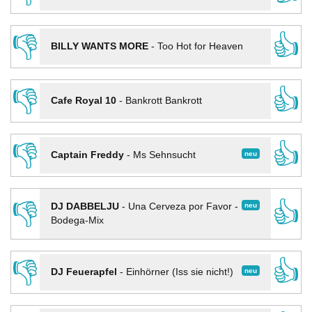
👎
👍
BILLY WANTS MORE
-
Too Hot for Heaven
👎
👍
Cafe Royal 10
-
Bankrott Bankrott
👎
👍
neu
Captain Freddy
-
Ms Sehnsucht
👎
👍
neu
DJ DABBELJU
-
Una Cerveza por Favor -
Bodega-Mix
👎
👍
neu
DJ Feuerapfel
-
Einhörner (Iss sie nicht!)