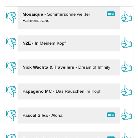
👎
👍
neu
Mosaique
-
Sommersonne weißer
Palmenstrand
👎
👍
N2E
-
In Meinem Kopf
👎
👍
Nick Wachta & Travellers
-
Dream of Infinity
👎
👍
Papageno MC
-
Das Rauschen im Kopf
👎
👍
neu
Pascal Silva
-
Aloha