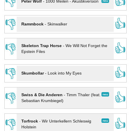
👎
👍
neu
Peter Wolf
-
1000 Meilen - Akustikversion
👎
👍
Rammbock
-
Skinwalker
👎
👍
Skeleton Trap Horse
-
We Will Not Forget the
Epstein Files
👎
👍
Skumbollar
-
Look into My Eyes
👎
👍
neu
Swiss & Die Anderen
-
Timm Thaler (feat.
Sebastian Krumbiegel)
👎
👍
neu
Torfrock
-
Wir Unterkellern Schleswig
Holstein