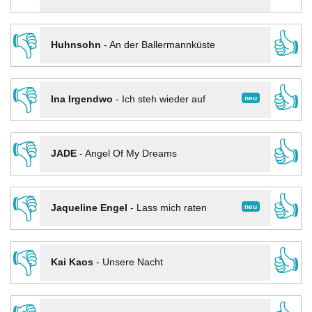
👎
👍
Huhnsohn
-
An der Ballermannküste
👎
👍
neu
Ina Irgendwo
-
Ich steh wieder auf
👎
👍
JADE
-
Angel Of My Dreams
👎
👍
neu
Jaqueline Engel
-
Lass mich raten
👎
👍
Kai Kaos
-
Unsere Nacht