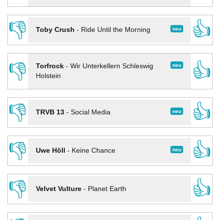
👎
👍
neu
Toby Crush
-
Ride Until the Morning
👎
👍
neu
Torfrock
-
Wir Unterkellern Schleswig
Holstein
👎
👍
neu
TRVB 13
-
Social Media
👎
👍
neu
Uwe Höll
-
Keine Chance
👎
👍
Velvet Vulture
-
Planet Earth