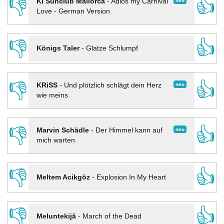
👎
👍
neu
KI Sunclub Mallorca
-
Adios my Carnival
Love - German Version
👎
👍
Königs Taler
-
Glatze Schlumpf
👎
👍
neu
KRiSS
-
Und plötzlich schlägt dein Herz
wie meins
👎
👍
neu
Marvin Schädle
-
Der Himmel kann auf
mich warten
👎
👍
Meltem Acikgöz
-
Explosion In My Heart
👎
👍
Meluntekijä
-
March of the Dead