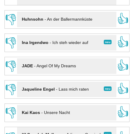
👎
👍
Huhnsohn
-
An der Ballermannküste
👎
👍
neu
Ina Irgendwo
-
Ich steh wieder auf
👎
👍
JADE
-
Angel Of My Dreams
👎
👍
neu
Jaqueline Engel
-
Lass mich raten
👎
👍
Kai Kaos
-
Unsere Nacht