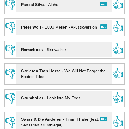
👎
👍
neu
Pascal Silva
-
Aloha
👎
👍
neu
Peter Wolf
-
1000 Meilen - Akustikversion
👎
👍
Rammbock
-
Skinwalker
👎
👍
Skeleton Trap Horse
-
We Will Not Forget the
Epstein Files
👎
👍
Skumbollar
-
Look into My Eyes
👎
👍
neu
Swiss & Die Anderen
-
Timm Thaler (feat.
Sebastian Krumbiegel)