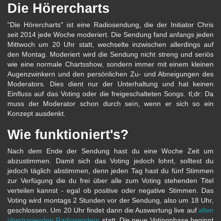
Die Hörercharts
"Die Hörercharts" ist eine Radiosendung, die der Initiator Chris
seit 2014 jede Woche moderiert. Die Sendung fand anfangs jeden
Mittwoch um 20 Uhr statt, wechselte inzwischen allerdings auf
den Montag. Moderiert wird die Sendung nicht streng und seriös
wie eine normale Chartsshow, sondern immer mit einem kleinen
Augenzwinkern und den persönlichen Zu- und Abneigungen des
Moderators. Dies dient nur der Unterhaltung und hat keinen
Einfluss auf das Voting oder die freigeschalteten Songs. tl;dr: Da
muss der Moderator schon durch sein, wenn er sich so ein
Konzept ausdenkt.
Wie funktioniert's?
Nach dem Ende der Sendung hast du eine Woche Zeit um
abzustimmen. Damit sich das Voting jedoch lohnt, solltest du
jedoch täglich abstimmen, denn jeden Tag hast du fünf Stimmen
zur Verfügung die du frei über alle zum Voting stehenden Titel
verteilen kannst - egal ob positive oder negative Stimmen. Das
Voting wird montags 2 Stunden vor der Sendung, also um 18 Uhr,
geschlossen. Um 20 Uhr findet dann die Auswertung live auf
allen
übertragenden Radiosendern
statt. Die neue Votingphase beginnt