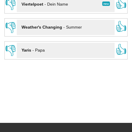
👎
👍
neu
Viertelpoet
-
Dein Name
👎
👍
Weather's Changing
-
Summer
👎
👍
Yaris
-
Papa