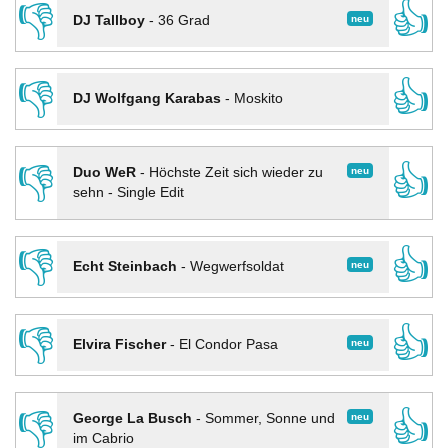
👎
👍
neu
DJ Tallboy
-
36 Grad
👎
👍
DJ Wolfgang Karabas
-
Moskito
👎
👍
neu
Duo WeR
-
Höchste Zeit sich wieder zu
sehn - Single Edit
👎
👍
neu
Echt Steinbach
-
Wegwerfsoldat
👎
👍
neu
Elvira Fischer
-
El Condor Pasa
👎
👍
neu
George La Busch
-
Sommer, Sonne und
im Cabrio