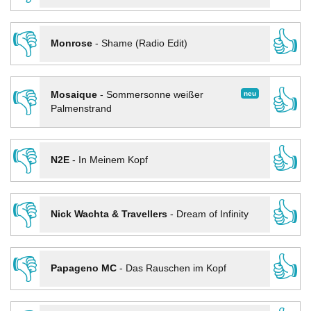
👎
👍
Monrose
-
Shame (Radio Edit)
👎
👍
neu
Mosaique
-
Sommersonne weißer
Palmenstrand
👎
👍
N2E
-
In Meinem Kopf
👎
👍
Nick Wachta & Travellers
-
Dream of Infinity
👎
👍
Papageno MC
-
Das Rauschen im Kopf