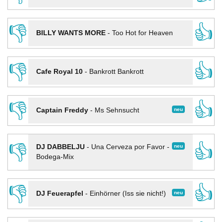
👎
👍
BILLY WANTS MORE
-
Too Hot for Heaven
👎
👍
Cafe Royal 10
-
Bankrott Bankrott
👎
👍
neu
Captain Freddy
-
Ms Sehnsucht
👎
👍
neu
DJ DABBELJU
-
Una Cerveza por Favor -
Bodega-Mix
👎
👍
neu
DJ Feuerapfel
-
Einhörner (Iss sie nicht!)