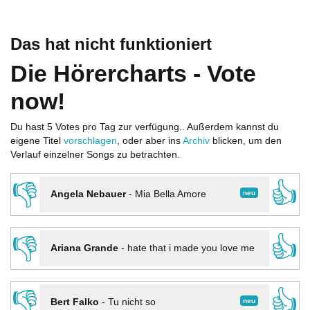
Das hat nicht funktioniert
Die Hörercharts - Vote
now!
Du hast 5 Votes pro Tag zur verfügung.. Außerdem kannst du
eigene Titel
vorschlagen
, oder aber ins
Archiv
blicken, um den
Verlauf einzelner Songs zu betrachten.
👎
👍
neu
Angela Nebauer
-
Mia Bella Amore
👎
👍
Ariana Grande
-
hate that i made you love me
👎
👍
neu
Bert Falko
-
Tu nicht so