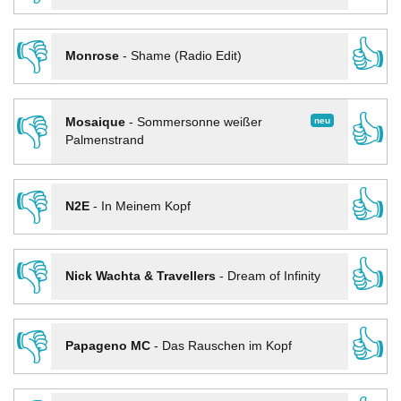
👎
👍
Monrose
-
Shame (Radio Edit)
👎
👍
neu
Mosaique
-
Sommersonne weißer
Palmenstrand
👎
👍
N2E
-
In Meinem Kopf
👎
👍
Nick Wachta & Travellers
-
Dream of Infinity
👎
👍
Papageno MC
-
Das Rauschen im Kopf