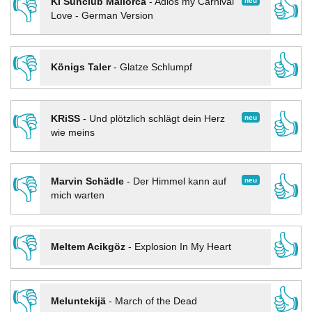
👎
👍
neu
KI Sunclub Mallorca
-
Adios my Carnival
Love - German Version
👎
👍
Königs Taler
-
Glatze Schlumpf
👎
👍
neu
KRiSS
-
Und plötzlich schlägt dein Herz
wie meins
👎
👍
neu
Marvin Schädle
-
Der Himmel kann auf
mich warten
👎
👍
Meltem Acikgöz
-
Explosion In My Heart
👎
👍
Meluntekijä
-
March of the Dead