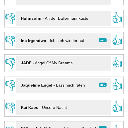
👎
👍
Huhnsohn
-
An der Ballermannküste
👎
👍
neu
Ina Irgendwo
-
Ich steh wieder auf
👎
👍
JADE
-
Angel Of My Dreams
👎
👍
neu
Jaqueline Engel
-
Lass mich raten
👎
👍
Kai Kaos
-
Unsere Nacht