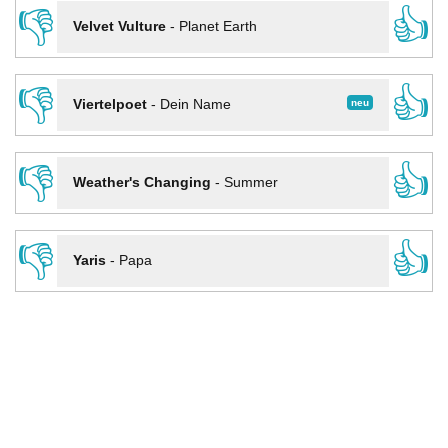
👎
👍
Velvet Vulture
-
Planet Earth
👎
👍
neu
Viertelpoet
-
Dein Name
👎
👍
Weather's Changing
-
Summer
👎
👍
Yaris
-
Papa