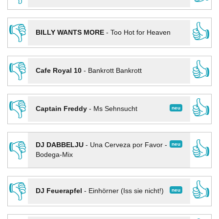
👎
👍
BILLY WANTS MORE
-
Too Hot for Heaven
👎
👍
Cafe Royal 10
-
Bankrott Bankrott
👎
👍
neu
Captain Freddy
-
Ms Sehnsucht
👎
👍
neu
DJ DABBELJU
-
Una Cerveza por Favor -
Bodega-Mix
👎
👍
neu
DJ Feuerapfel
-
Einhörner (Iss sie nicht!)