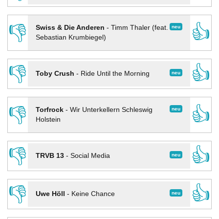
👎
👍
neu
Swiss & Die Anderen
-
Timm Thaler (feat.
Sebastian Krumbiegel)
👎
👍
neu
Toby Crush
-
Ride Until the Morning
👎
👍
neu
Torfrock
-
Wir Unterkellern Schleswig
Holstein
👎
👍
neu
TRVB 13
-
Social Media
👎
👍
neu
Uwe Höll
-
Keine Chance