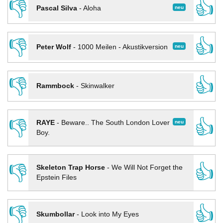
👎
👍
neu
Pascal Silva
-
Aloha
👎
👍
neu
Peter Wolf
-
1000 Meilen - Akustikversion
👎
👍
Rammbock
-
Skinwalker
👎
👍
neu
RAYE
-
Beware.. The South London Lover
Boy.
👎
👍
Skeleton Trap Horse
-
We Will Not Forget the
Epstein Files
👎
👍
Skumbollar
-
Look into My Eyes