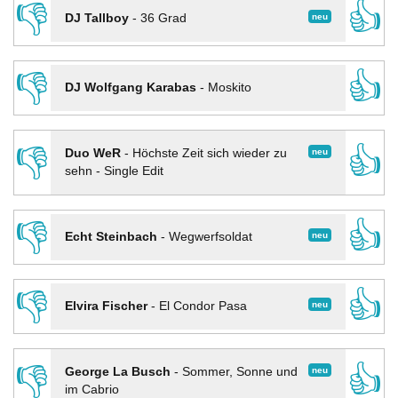
👎
👍
neu
DJ Tallboy
-
36 Grad
👎
👍
DJ Wolfgang Karabas
-
Moskito
👎
👍
neu
Duo WeR
-
Höchste Zeit sich wieder zu
sehn - Single Edit
👎
👍
neu
Echt Steinbach
-
Wegwerfsoldat
👎
👍
neu
Elvira Fischer
-
El Condor Pasa
👎
👍
neu
George La Busch
-
Sommer, Sonne und
im Cabrio