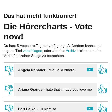
Das hat nicht funktioniert
Die Hörercharts - Vote
now!
Du hast 5 Votes pro Tag zur verfügung.. Außerdem kannst du
eigene Titel
vorschlagen
, oder aber ins
Archiv
blicken, um den
Verlauf einzelner Songs zu betrachten.
👎
👍
neu
Angela Nebauer
-
Mia Bella Amore
👎
👍
Ariana Grande
-
hate that i made you love me
👎
👍
neu
Bert Falko
-
Tu nicht so