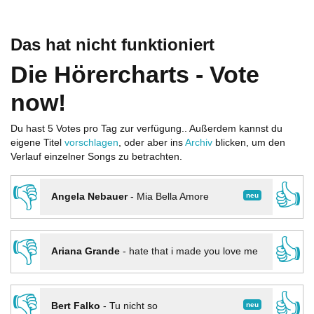
Das hat nicht funktioniert
Die Hörercharts - Vote
now!
Du hast 5 Votes pro Tag zur verfügung.. Außerdem kannst du
eigene Titel
vorschlagen
, oder aber ins
Archiv
blicken, um den
Verlauf einzelner Songs zu betrachten.
👎
👍
neu
Angela Nebauer
-
Mia Bella Amore
👎
👍
Ariana Grande
-
hate that i made you love me
👎
👍
neu
Bert Falko
-
Tu nicht so