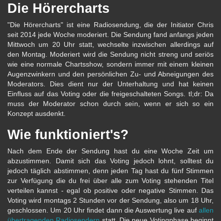
Die Hörercharts
"Die Hörercharts" ist eine Radiosendung, die der Initiator Chris
seit 2014 jede Woche moderiert. Die Sendung fand anfangs jeden
Mittwoch um 20 Uhr statt, wechselte inzwischen allerdings auf
den Montag. Moderiert wird die Sendung nicht streng und seriös
wie eine normale Chartsshow, sondern immer mit einem kleinen
Augenzwinkern und den persönlichen Zu- und Abneigungen des
Moderators. Dies dient nur der Unterhaltung und hat keinen
Einfluss auf das Voting oder die freigeschalteten Songs. tl;dr: Da
muss der Moderator schon durch sein, wenn er sich so ein
Konzept ausdenkt.
Wie funktioniert's?
Nach dem Ende der Sendung hast du eine Woche Zeit um
abzustimmen. Damit sich das Voting jedoch lohnt, solltest du
jedoch täglich abstimmen, denn jeden Tag hast du fünf Stimmen
zur Verfügung die du frei über alle zum Voting stehenden Titel
verteilen kannst - egal ob positive oder negative Stimmen. Das
Voting wird montags 2 Stunden vor der Sendung, also um 18 Uhr,
geschlossen. Um 20 Uhr findet dann die Auswertung live auf
allen
übertragenden Radiosendern
statt. Die neue Votingphase beginnt