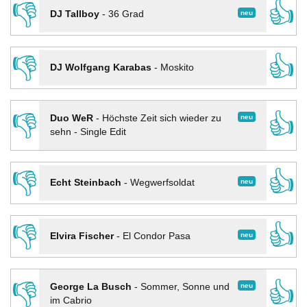
👎
👍
neu
DJ Tallboy
-
36 Grad
👎
👍
DJ Wolfgang Karabas
-
Moskito
👎
👍
neu
Duo WeR
-
Höchste Zeit sich wieder zu
sehn - Single Edit
👎
👍
neu
Echt Steinbach
-
Wegwerfsoldat
👎
👍
neu
Elvira Fischer
-
El Condor Pasa
👎
👍
neu
George La Busch
-
Sommer, Sonne und
im Cabrio