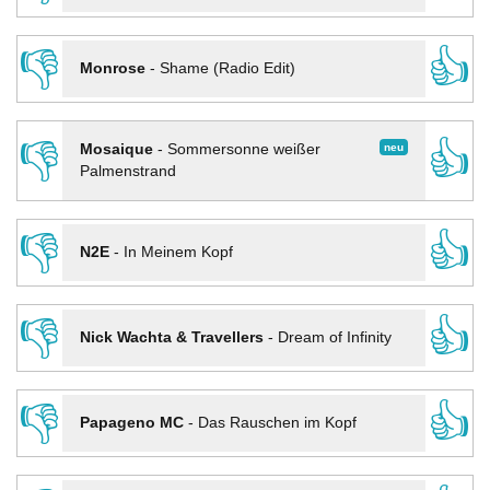
👎
👍
Monrose
-
Shame (Radio Edit)
👎
👍
neu
Mosaique
-
Sommersonne weißer
Palmenstrand
👎
👍
N2E
-
In Meinem Kopf
👎
👍
Nick Wachta & Travellers
-
Dream of Infinity
👎
👍
Papageno MC
-
Das Rauschen im Kopf