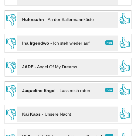
👎
👍
Huhnsohn
-
An der Ballermannküste
👎
👍
neu
Ina Irgendwo
-
Ich steh wieder auf
👎
👍
JADE
-
Angel Of My Dreams
👎
👍
neu
Jaqueline Engel
-
Lass mich raten
👎
👍
Kai Kaos
-
Unsere Nacht