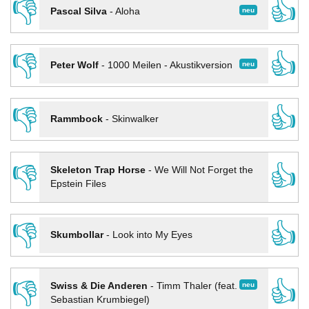
👎
👍
neu
Pascal Silva
-
Aloha
👎
👍
neu
Peter Wolf
-
1000 Meilen - Akustikversion
👎
👍
Rammbock
-
Skinwalker
👎
👍
Skeleton Trap Horse
-
We Will Not Forget the
Epstein Files
👎
👍
Skumbollar
-
Look into My Eyes
👎
👍
neu
Swiss & Die Anderen
-
Timm Thaler (feat.
Sebastian Krumbiegel)