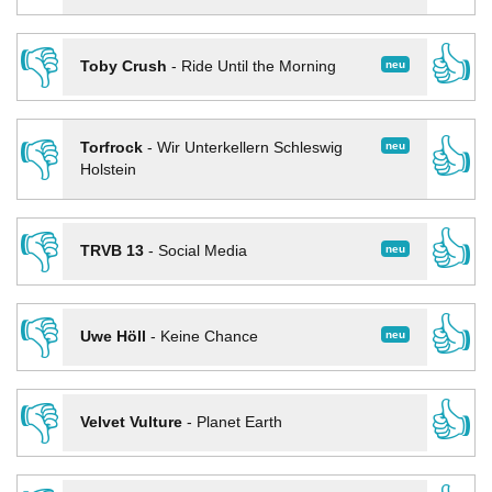
👎
👍
neu
Toby Crush
-
Ride Until the Morning
👎
👍
neu
Torfrock
-
Wir Unterkellern Schleswig
Holstein
👎
👍
neu
TRVB 13
-
Social Media
👎
👍
neu
Uwe Höll
-
Keine Chance
👎
👍
Velvet Vulture
-
Planet Earth