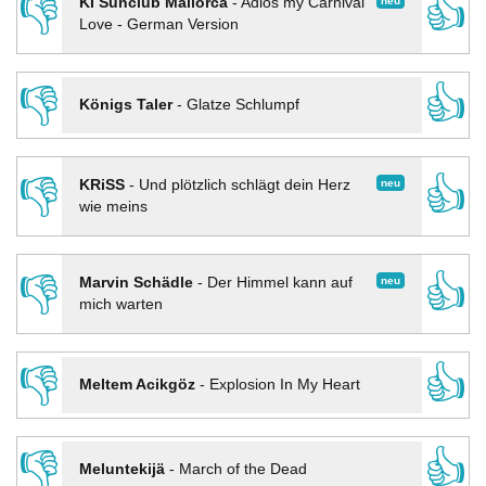
👎
👍
neu
KI Sunclub Mallorca
-
Adios my Carnival
Love - German Version
👎
👍
Königs Taler
-
Glatze Schlumpf
👎
👍
neu
KRiSS
-
Und plötzlich schlägt dein Herz
wie meins
👎
👍
neu
Marvin Schädle
-
Der Himmel kann auf
mich warten
👎
👍
Meltem Acikgöz
-
Explosion In My Heart
👎
👍
Meluntekijä
-
March of the Dead