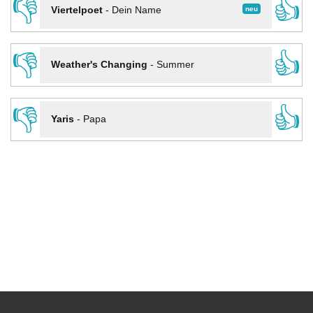
👎
👍
neu
Viertelpoet
-
Dein Name
👎
👍
Weather's Changing
-
Summer
👎
👍
Yaris
-
Papa