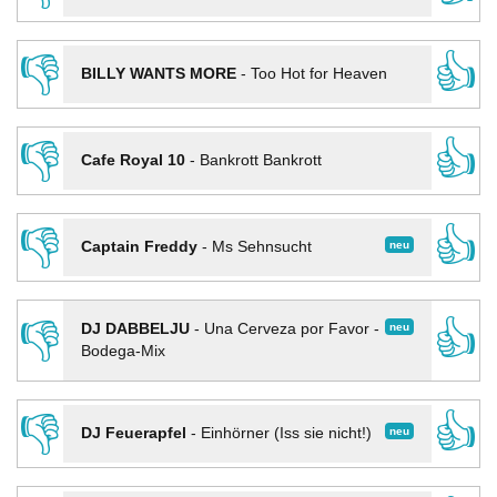
👎
👍
BILLY WANTS MORE
-
Too Hot for Heaven
👎
👍
Cafe Royal 10
-
Bankrott Bankrott
👎
👍
neu
Captain Freddy
-
Ms Sehnsucht
👎
👍
neu
DJ DABBELJU
-
Una Cerveza por Favor -
Bodega-Mix
👎
👍
neu
DJ Feuerapfel
-
Einhörner (Iss sie nicht!)