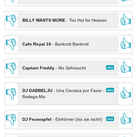
👎
👍
BILLY WANTS MORE
-
Too Hot for Heaven
👎
👍
Cafe Royal 10
-
Bankrott Bankrott
👎
👍
neu
Captain Freddy
-
Ms Sehnsucht
👎
👍
neu
DJ DABBELJU
-
Una Cerveza por Favor -
Bodega-Mix
👎
👍
neu
DJ Feuerapfel
-
Einhörner (Iss sie nicht!)