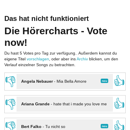
Das hat nicht funktioniert
Die Hörercharts - Vote
now!
Du hast 5 Votes pro Tag zur verfügung.. Außerdem kannst du
eigene Titel
vorschlagen
, oder aber ins
Archiv
blicken, um den
Verlauf einzelner Songs zu betrachten.
👎
👍
neu
Angela Nebauer
-
Mia Bella Amore
👎
👍
Ariana Grande
-
hate that i made you love me
👎
👍
neu
Bert Falko
-
Tu nicht so