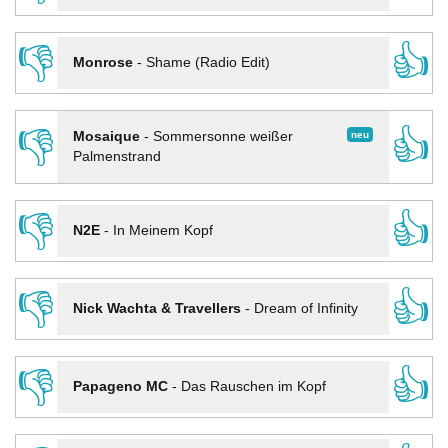
👎
👍
Monrose
-
Shame (Radio Edit)
👎
👍
neu
Mosaique
-
Sommersonne weißer
Palmenstrand
👎
👍
N2E
-
In Meinem Kopf
👎
👍
Nick Wachta & Travellers
-
Dream of Infinity
👎
👍
Papageno MC
-
Das Rauschen im Kopf