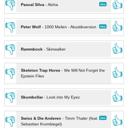
👎
👍
neu
Pascal Silva
-
Aloha
👎
👍
neu
Peter Wolf
-
1000 Meilen - Akustikversion
👎
👍
Rammbock
-
Skinwalker
👎
👍
Skeleton Trap Horse
-
We Will Not Forget the
Epstein Files
👎
👍
Skumbollar
-
Look into My Eyes
👎
👍
neu
Swiss & Die Anderen
-
Timm Thaler (feat.
Sebastian Krumbiegel)