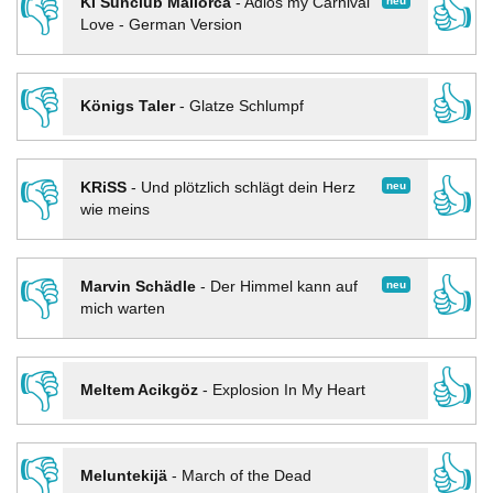
👎
👍
neu
KI Sunclub Mallorca
-
Adios my Carnival
Love - German Version
👎
👍
Königs Taler
-
Glatze Schlumpf
👎
👍
neu
KRiSS
-
Und plötzlich schlägt dein Herz
wie meins
👎
👍
neu
Marvin Schädle
-
Der Himmel kann auf
mich warten
👎
👍
Meltem Acikgöz
-
Explosion In My Heart
👎
👍
Meluntekijä
-
March of the Dead