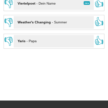
👎
👍
neu
Viertelpoet
-
Dein Name
👎
👍
Weather's Changing
-
Summer
👎
👍
Yaris
-
Papa