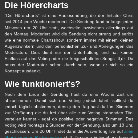
Die Hörercharts
"Die Hörercharts" ist eine Radiosendung, die der Initiator Chris
seit 2014 jede Woche moderiert. Die Sendung fand anfangs jeden
Mittwoch um 20 Uhr statt, wechselte inzwischen allerdings auf
den Montag. Moderiert wird die Sendung nicht streng und seriös
wie eine normale Chartsshow, sondern immer mit einem kleinen
Augenzwinkern und den persönlichen Zu- und Abneigungen des
Moderators. Dies dient nur der Unterhaltung und hat keinen
Einfluss auf das Voting oder die freigeschalteten Songs. tl;dr: Da
muss der Moderator schon durch sein, wenn er sich so ein
Konzept ausdenkt.
Wie funktioniert's?
Nach dem Ende der Sendung hast du eine Woche Zeit um
abzustimmen. Damit sich das Voting jedoch lohnt, solltest du
jedoch täglich abstimmen, denn jeden Tag hast du fünf Stimmen
zur Verfügung die du frei über alle zum Voting stehenden Titel
verteilen kannst - egal ob positive oder negative Stimmen. Das
Voting wird montags 2 Stunden vor der Sendung, also um 18 Uhr,
geschlossen. Um 20 Uhr findet dann die Auswertung live auf
allen
übertragenden Radiosendern
statt. Die neue Votingphase beginnt