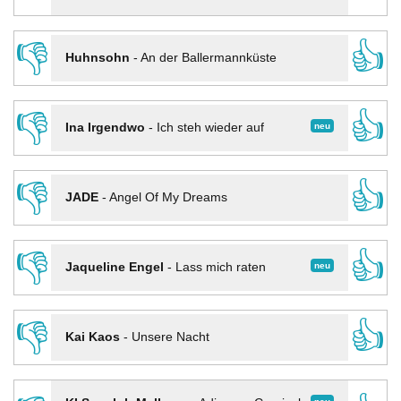
👎
👍
Huhnsohn
-
An der Ballermannküste
👎
👍
neu
Ina Irgendwo
-
Ich steh wieder auf
👎
👍
JADE
-
Angel Of My Dreams
👎
👍
neu
Jaqueline Engel
-
Lass mich raten
👎
👍
Kai Kaos
-
Unsere Nacht