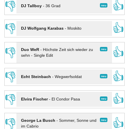
👎
👍
neu
DJ Tallboy
-
36 Grad
👎
👍
DJ Wolfgang Karabas
-
Moskito
👎
👍
neu
Duo WeR
-
Höchste Zeit sich wieder zu
sehn - Single Edit
👎
👍
neu
Echt Steinbach
-
Wegwerfsoldat
👎
👍
neu
Elvira Fischer
-
El Condor Pasa
👎
👍
neu
George La Busch
-
Sommer, Sonne und
im Cabrio