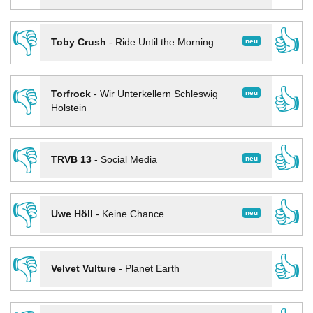
👎
👍
neu
Toby Crush
-
Ride Until the Morning
👎
👍
neu
Torfrock
-
Wir Unterkellern Schleswig
Holstein
👎
👍
neu
TRVB 13
-
Social Media
👎
👍
neu
Uwe Höll
-
Keine Chance
👎
👍
Velvet Vulture
-
Planet Earth