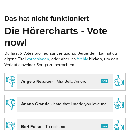
Das hat nicht funktioniert
Die Hörercharts - Vote
now!
Du hast 5 Votes pro Tag zur verfügung.. Außerdem kannst du
eigene Titel
vorschlagen
, oder aber ins
Archiv
blicken, um den
Verlauf einzelner Songs zu betrachten.
👎
👍
neu
Angela Nebauer
-
Mia Bella Amore
👎
👍
Ariana Grande
-
hate that i made you love me
👎
👍
neu
Bert Falko
-
Tu nicht so