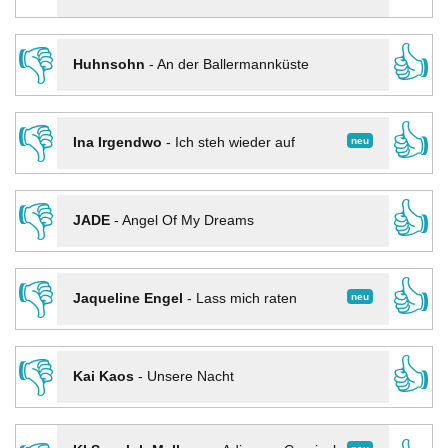
👎
👍
Huhnsohn
-
An der Ballermannküste
👎
👍
neu
Ina Irgendwo
-
Ich steh wieder auf
👎
👍
JADE
-
Angel Of My Dreams
👎
👍
neu
Jaqueline Engel
-
Lass mich raten
👎
👍
Kai Kaos
-
Unsere Nacht