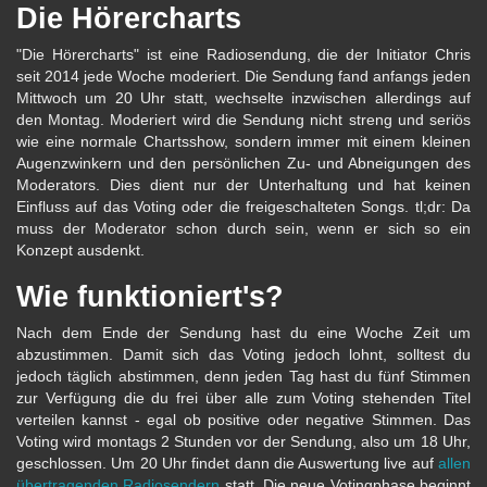
Die Hörercharts
"Die Hörercharts" ist eine Radiosendung, die der Initiator Chris
seit 2014 jede Woche moderiert. Die Sendung fand anfangs jeden
Mittwoch um 20 Uhr statt, wechselte inzwischen allerdings auf
den Montag. Moderiert wird die Sendung nicht streng und seriös
wie eine normale Chartsshow, sondern immer mit einem kleinen
Augenzwinkern und den persönlichen Zu- und Abneigungen des
Moderators. Dies dient nur der Unterhaltung und hat keinen
Einfluss auf das Voting oder die freigeschalteten Songs. tl;dr: Da
muss der Moderator schon durch sein, wenn er sich so ein
Konzept ausdenkt.
Wie funktioniert's?
Nach dem Ende der Sendung hast du eine Woche Zeit um
abzustimmen. Damit sich das Voting jedoch lohnt, solltest du
jedoch täglich abstimmen, denn jeden Tag hast du fünf Stimmen
zur Verfügung die du frei über alle zum Voting stehenden Titel
verteilen kannst - egal ob positive oder negative Stimmen. Das
Voting wird montags 2 Stunden vor der Sendung, also um 18 Uhr,
geschlossen. Um 20 Uhr findet dann die Auswertung live auf
allen
übertragenden Radiosendern
statt. Die neue Votingphase beginnt