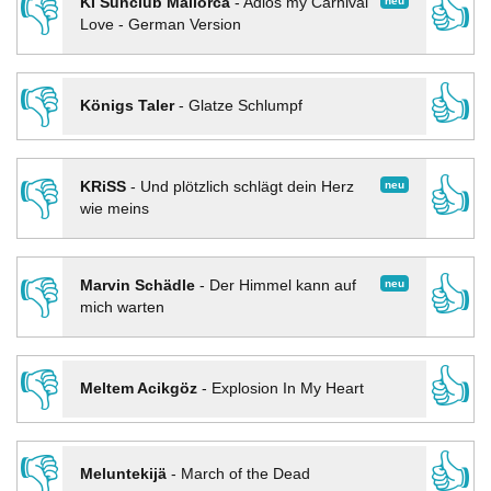
👎
👍
neu
KI Sunclub Mallorca
-
Adios my Carnival
Love - German Version
👎
👍
Königs Taler
-
Glatze Schlumpf
👎
👍
neu
KRiSS
-
Und plötzlich schlägt dein Herz
wie meins
👎
👍
neu
Marvin Schädle
-
Der Himmel kann auf
mich warten
👎
👍
Meltem Acikgöz
-
Explosion In My Heart
👎
👍
Meluntekijä
-
March of the Dead