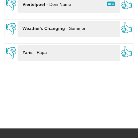
👎
👍
neu
Viertelpoet
-
Dein Name
👎
👍
Weather's Changing
-
Summer
👎
👍
Yaris
-
Papa