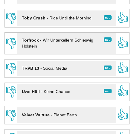
👎
👍
neu
Toby Crush
-
Ride Until the Morning
👎
👍
neu
Torfrock
-
Wir Unterkellern Schleswig
Holstein
👎
👍
neu
TRVB 13
-
Social Media
👎
👍
neu
Uwe Höll
-
Keine Chance
👎
👍
Velvet Vulture
-
Planet Earth