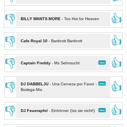
👎
👍
BILLY WANTS MORE
-
Too Hot for Heaven
👎
👍
Cafe Royal 10
-
Bankrott Bankrott
👎
👍
neu
Captain Freddy
-
Ms Sehnsucht
👎
👍
neu
DJ DABBELJU
-
Una Cerveza por Favor -
Bodega-Mix
👎
👍
neu
DJ Feuerapfel
-
Einhörner (Iss sie nicht!)