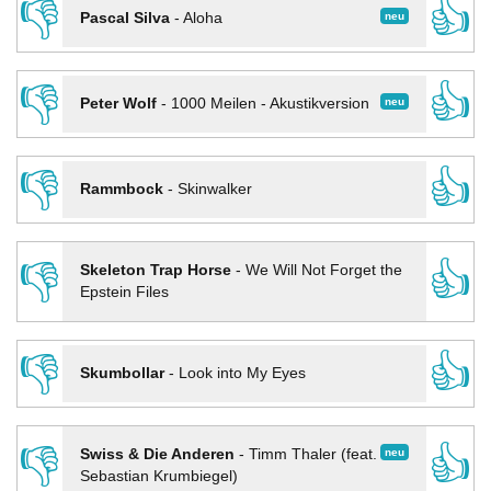
👎
👍
neu
Pascal Silva
-
Aloha
👎
👍
neu
Peter Wolf
-
1000 Meilen - Akustikversion
👎
👍
Rammbock
-
Skinwalker
👎
👍
Skeleton Trap Horse
-
We Will Not Forget the
Epstein Files
👎
👍
Skumbollar
-
Look into My Eyes
👎
👍
neu
Swiss & Die Anderen
-
Timm Thaler (feat.
Sebastian Krumbiegel)