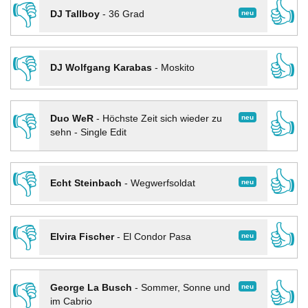
👎
👍
neu
DJ Tallboy
-
36 Grad
👎
👍
DJ Wolfgang Karabas
-
Moskito
👎
👍
neu
Duo WeR
-
Höchste Zeit sich wieder zu
sehn - Single Edit
👎
👍
neu
Echt Steinbach
-
Wegwerfsoldat
👎
👍
neu
Elvira Fischer
-
El Condor Pasa
👎
👍
neu
George La Busch
-
Sommer, Sonne und
im Cabrio