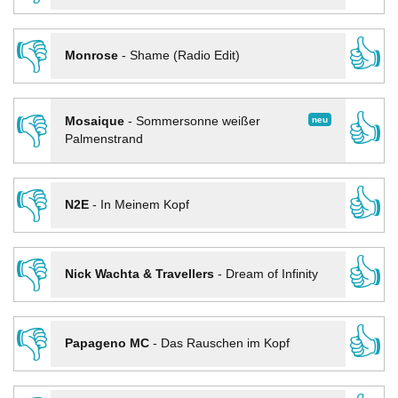
👎
👍
Monrose
-
Shame (Radio Edit)
👎
👍
neu
Mosaique
-
Sommersonne weißer
Palmenstrand
👎
👍
N2E
-
In Meinem Kopf
👎
👍
Nick Wachta & Travellers
-
Dream of Infinity
👎
👍
Papageno MC
-
Das Rauschen im Kopf