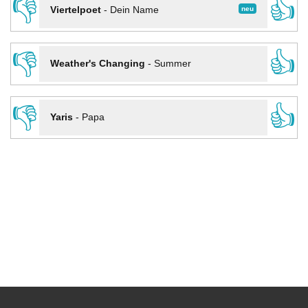
👎
👍
neu
Viertelpoet
-
Dein Name
👎
👍
Weather's Changing
-
Summer
👎
👍
Yaris
-
Papa