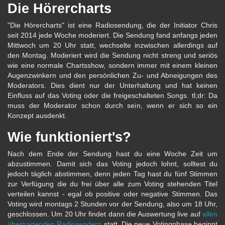
Die Hörercharts
"Die Hörercharts" ist eine Radiosendung, die der Initiator Chris
seit 2014 jede Woche moderiert. Die Sendung fand anfangs jeden
Mittwoch um 20 Uhr statt, wechselte inzwischen allerdings auf
den Montag. Moderiert wird die Sendung nicht streng und seriös
wie eine normale Chartsshow, sondern immer mit einem kleinen
Augenzwinkern und den persönlichen Zu- und Abneigungen des
Moderators. Dies dient nur der Unterhaltung und hat keinen
Einfluss auf das Voting oder die freigeschalteten Songs. tl;dr: Da
muss der Moderator schon durch sein, wenn er sich so ein
Konzept ausdenkt.
Wie funktioniert's?
Nach dem Ende der Sendung hast du eine Woche Zeit um
abzustimmen. Damit sich das Voting jedoch lohnt, solltest du
jedoch täglich abstimmen, denn jeden Tag hast du fünf Stimmen
zur Verfügung die du frei über alle zum Voting stehenden Titel
verteilen kannst - egal ob positive oder negative Stimmen. Das
Voting wird montags 2 Stunden vor der Sendung, also um 18 Uhr,
geschlossen. Um 20 Uhr findet dann die Auswertung live auf
allen
übertragenden Radiosendern
statt. Die neue Votingphase beginnt