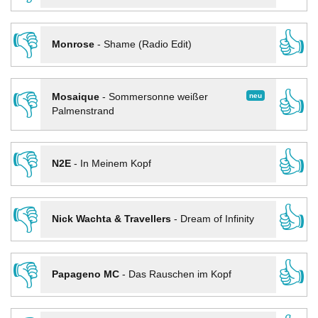
👎
👍
Monrose
-
Shame (Radio Edit)
👎
👍
neu
Mosaique
-
Sommersonne weißer
Palmenstrand
👎
👍
N2E
-
In Meinem Kopf
👎
👍
Nick Wachta & Travellers
-
Dream of Infinity
👎
👍
Papageno MC
-
Das Rauschen im Kopf