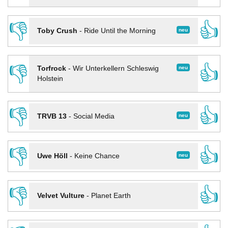
👎
👍
neu
Toby Crush
-
Ride Until the Morning
👎
👍
neu
Torfrock
-
Wir Unterkellern Schleswig
Holstein
👎
👍
neu
TRVB 13
-
Social Media
👎
👍
neu
Uwe Höll
-
Keine Chance
👎
👍
Velvet Vulture
-
Planet Earth