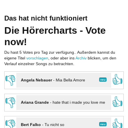
Das hat nicht funktioniert
Die Hörercharts - Vote
now!
Du hast 5 Votes pro Tag zur verfügung.. Außerdem kannst du
eigene Titel
vorschlagen
, oder aber ins
Archiv
blicken, um den
Verlauf einzelner Songs zu betrachten.
👎
👍
neu
Angela Nebauer
-
Mia Bella Amore
👎
👍
Ariana Grande
-
hate that i made you love me
👎
👍
neu
Bert Falko
-
Tu nicht so