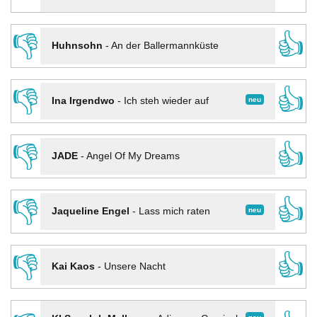
👎
👍
Huhnsohn
-
An der Ballermannküste
👎
👍
neu
Ina Irgendwo
-
Ich steh wieder auf
👎
👍
JADE
-
Angel Of My Dreams
👎
👍
neu
Jaqueline Engel
-
Lass mich raten
👎
👍
Kai Kaos
-
Unsere Nacht