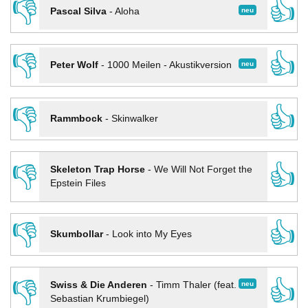
👎
👍
neu
Pascal Silva
-
Aloha
👎
👍
neu
Peter Wolf
-
1000 Meilen - Akustikversion
👎
👍
Rammbock
-
Skinwalker
👎
👍
Skeleton Trap Horse
-
We Will Not Forget the
Epstein Files
👎
👍
Skumbollar
-
Look into My Eyes
👎
👍
neu
Swiss & Die Anderen
-
Timm Thaler (feat.
Sebastian Krumbiegel)