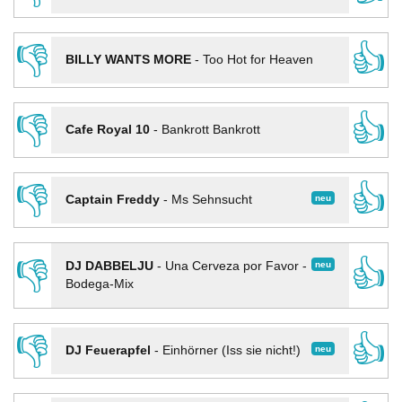
👎
👍
BILLY WANTS MORE
-
Too Hot for Heaven
👎
👍
Cafe Royal 10
-
Bankrott Bankrott
👎
👍
neu
Captain Freddy
-
Ms Sehnsucht
👎
👍
neu
DJ DABBELJU
-
Una Cerveza por Favor -
Bodega-Mix
👎
👍
neu
DJ Feuerapfel
-
Einhörner (Iss sie nicht!)