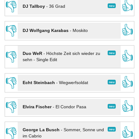
👎
👍
neu
DJ Tallboy
-
36 Grad
👎
👍
DJ Wolfgang Karabas
-
Moskito
👎
👍
neu
Duo WeR
-
Höchste Zeit sich wieder zu
sehn - Single Edit
👎
👍
neu
Echt Steinbach
-
Wegwerfsoldat
👎
👍
neu
Elvira Fischer
-
El Condor Pasa
👎
👍
neu
George La Busch
-
Sommer, Sonne und
im Cabrio