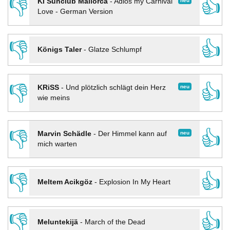
👎
👍
neu
KI Sunclub Mallorca
-
Adios my Carnival
Love - German Version
👎
👍
Königs Taler
-
Glatze Schlumpf
👎
👍
neu
KRiSS
-
Und plötzlich schlägt dein Herz
wie meins
👎
👍
neu
Marvin Schädle
-
Der Himmel kann auf
mich warten
👎
👍
Meltem Acikgöz
-
Explosion In My Heart
👎
👍
Meluntekijä
-
March of the Dead