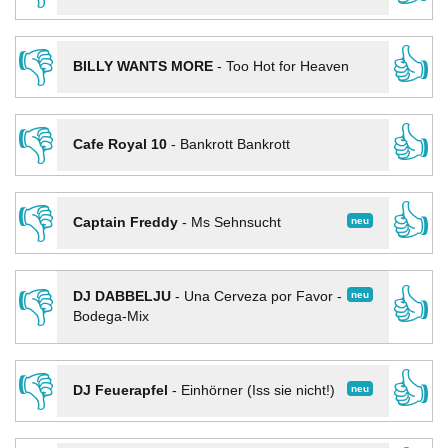
👎
👍
BILLY WANTS MORE
-
Too Hot for Heaven
👎
👍
Cafe Royal 10
-
Bankrott Bankrott
👎
👍
neu
Captain Freddy
-
Ms Sehnsucht
👎
👍
neu
DJ DABBELJU
-
Una Cerveza por Favor -
Bodega-Mix
👎
👍
neu
DJ Feuerapfel
-
Einhörner (Iss sie nicht!)