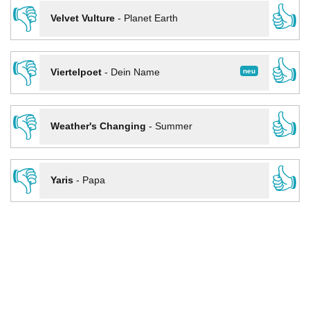
👎
👍
Velvet Vulture
-
Planet Earth
👎
👍
neu
Viertelpoet
-
Dein Name
👎
👍
Weather's Changing
-
Summer
👎
👍
Yaris
-
Papa