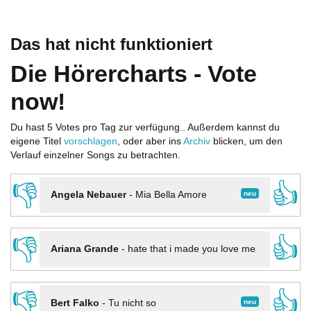
Das hat nicht funktioniert
Die Hörercharts - Vote
now!
Du hast 5 Votes pro Tag zur verfügung.. Außerdem kannst du
eigene Titel
vorschlagen
, oder aber ins
Archiv
blicken, um den
Verlauf einzelner Songs zu betrachten.
👎
👍
neu
Angela Nebauer
-
Mia Bella Amore
👎
👍
Ariana Grande
-
hate that i made you love me
👎
👍
neu
Bert Falko
-
Tu nicht so