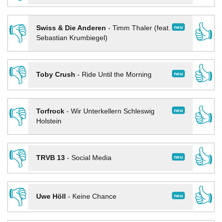
👎
👍
neu
Swiss & Die Anderen
-
Timm Thaler (feat.
Sebastian Krumbiegel)
👎
👍
neu
Toby Crush
-
Ride Until the Morning
👎
👍
neu
Torfrock
-
Wir Unterkellern Schleswig
Holstein
👎
👍
neu
TRVB 13
-
Social Media
👎
👍
neu
Uwe Höll
-
Keine Chance