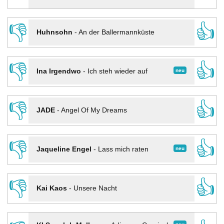
👎
👍
Huhnsohn
-
An der Ballermannküste
👎
👍
neu
Ina Irgendwo
-
Ich steh wieder auf
👎
👍
JADE
-
Angel Of My Dreams
👎
👍
neu
Jaqueline Engel
-
Lass mich raten
👎
👍
Kai Kaos
-
Unsere Nacht