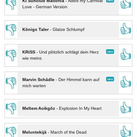
👎
👍
neu
KI Sunclub Mallorca
-
Adios my Carnival
Love - German Version
👎
👍
Königs Taler
-
Glatze Schlumpf
👎
👍
neu
KRiSS
-
Und plötzlich schlägt dein Herz
wie meins
👎
👍
neu
Marvin Schädle
-
Der Himmel kann auf
mich warten
👎
👍
Meltem Acikgöz
-
Explosion In My Heart
👎
👍
Meluntekijä
-
March of the Dead