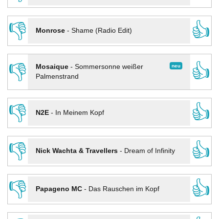
👎
👍
Monrose
-
Shame (Radio Edit)
👎
👍
neu
Mosaique
-
Sommersonne weißer
Palmenstrand
👎
👍
N2E
-
In Meinem Kopf
👎
👍
Nick Wachta & Travellers
-
Dream of Infinity
👎
👍
Papageno MC
-
Das Rauschen im Kopf