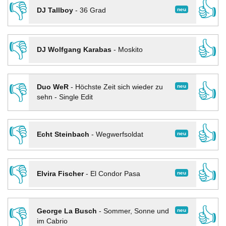
👎
👍
neu
DJ Tallboy
-
36 Grad
👎
👍
DJ Wolfgang Karabas
-
Moskito
👎
👍
neu
Duo WeR
-
Höchste Zeit sich wieder zu
sehn - Single Edit
👎
👍
neu
Echt Steinbach
-
Wegwerfsoldat
👎
👍
neu
Elvira Fischer
-
El Condor Pasa
👎
👍
neu
George La Busch
-
Sommer, Sonne und
im Cabrio