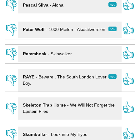
👎
👍
neu
Pascal Silva
-
Aloha
👎
👍
neu
Peter Wolf
-
1000 Meilen - Akustikversion
👎
👍
Rammbock
-
Skinwalker
👎
👍
neu
RAYE
-
Beware.. The South London Lover
Boy.
👎
👍
Skeleton Trap Horse
-
We Will Not Forget the
Epstein Files
👎
👍
Skumbollar
-
Look into My Eyes