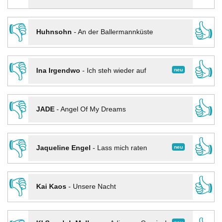
👎
👍
Huhnsohn
-
An der Ballermannküste
👎
👍
neu
Ina Irgendwo
-
Ich steh wieder auf
👎
👍
JADE
-
Angel Of My Dreams
👎
👍
neu
Jaqueline Engel
-
Lass mich raten
👎
👍
Kai Kaos
-
Unsere Nacht