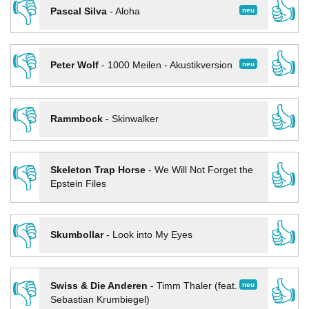
👎
👍
neu
Pascal Silva
-
Aloha
👎
👍
neu
Peter Wolf
-
1000 Meilen - Akustikversion
👎
👍
Rammbock
-
Skinwalker
👎
👍
Skeleton Trap Horse
-
We Will Not Forget the
Epstein Files
👎
👍
Skumbollar
-
Look into My Eyes
👎
👍
neu
Swiss & Die Anderen
-
Timm Thaler (feat.
Sebastian Krumbiegel)