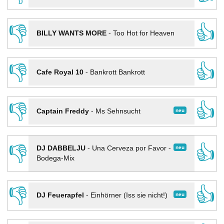
👎
👍
BILLY WANTS MORE
-
Too Hot for Heaven
👎
👍
Cafe Royal 10
-
Bankrott Bankrott
👎
👍
neu
Captain Freddy
-
Ms Sehnsucht
👎
👍
neu
DJ DABBELJU
-
Una Cerveza por Favor -
Bodega-Mix
👎
👍
neu
DJ Feuerapfel
-
Einhörner (Iss sie nicht!)