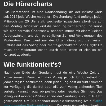
Die Hörercharts
"Die Hörercharts" ist eine Radiosendung, die der Initiator Chris
seit 2014 jede Woche moderiert. Die Sendung fand anfangs jeden
Mittwoch um 20 Uhr statt, wechselte inzwischen allerdings auf
den Montag. Moderiert wird die Sendung nicht streng und seriös
wie eine normale Chartsshow, sondern immer mit einem kleinen
Augenzwinkern und den persönlichen Zu- und Abneigungen des
Moderators. Dies dient nur der Unterhaltung und hat keinen
Einfluss auf das Voting oder die freigeschalteten Songs. tl;dr: Da
muss der Moderator schon durch sein, wenn er sich so ein
Konzept ausdenkt.
Wie funktioniert's?
Nach dem Ende der Sendung hast du eine Woche Zeit um
abzustimmen. Damit sich das Voting jedoch lohnt, solltest du
jedoch täglich abstimmen, denn jeden Tag hast du fünf Stimmen
zur Verfügung die du frei über alle zum Voting stehenden Titel
verteilen kannst - egal ob positive oder negative Stimmen. Das
Voting wird montags 2 Stunden vor der Sendung, also um 18 Uhr,
geschlossen. Um 20 Uhr findet dann die Auswertung live auf
allen
übertragenden Radiosendern
statt. Die neue Votingphase beginnt