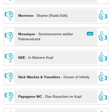
👎
👍
Monrose
-
Shame (Radio Edit)
👎
👍
neu
Mosaique
-
Sommersonne weißer
Palmenstrand
👎
👍
N2E
-
In Meinem Kopf
👎
👍
Nick Wachta & Travellers
-
Dream of Infinity
👎
👍
Papageno MC
-
Das Rauschen im Kopf