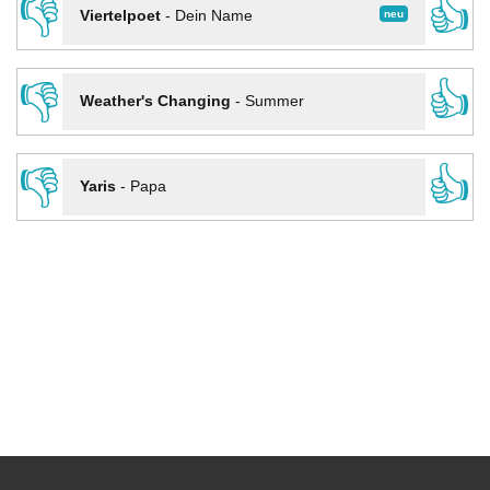
👎
👍
neu
Viertelpoet
-
Dein Name
👎
👍
Weather's Changing
-
Summer
👎
👍
Yaris
-
Papa