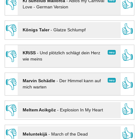
👎
👍
neu
KI Sunclub Mallorca
-
Adios my Carnival
Love - German Version
👎
👍
Königs Taler
-
Glatze Schlumpf
👎
👍
neu
KRiSS
-
Und plötzlich schlägt dein Herz
wie meins
👎
👍
neu
Marvin Schädle
-
Der Himmel kann auf
mich warten
👎
👍
Meltem Acikgöz
-
Explosion In My Heart
👎
👍
Meluntekijä
-
March of the Dead