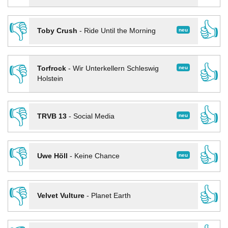
👎
👍
neu
Toby Crush
-
Ride Until the Morning
👎
👍
neu
Torfrock
-
Wir Unterkellern Schleswig
Holstein
👎
👍
neu
TRVB 13
-
Social Media
👎
👍
neu
Uwe Höll
-
Keine Chance
👎
👍
Velvet Vulture
-
Planet Earth