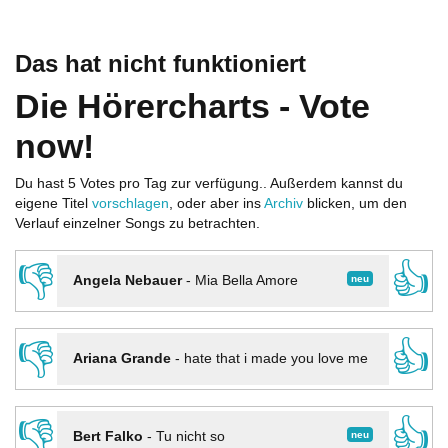
Das hat nicht funktioniert
Die Hörercharts - Vote
now!
Du hast 5 Votes pro Tag zur verfügung.. Außerdem kannst du
eigene Titel
vorschlagen
, oder aber ins
Archiv
blicken, um den
Verlauf einzelner Songs zu betrachten.
👎
👍
neu
Angela Nebauer
-
Mia Bella Amore
👎
👍
Ariana Grande
-
hate that i made you love me
👎
👍
neu
Bert Falko
-
Tu nicht so