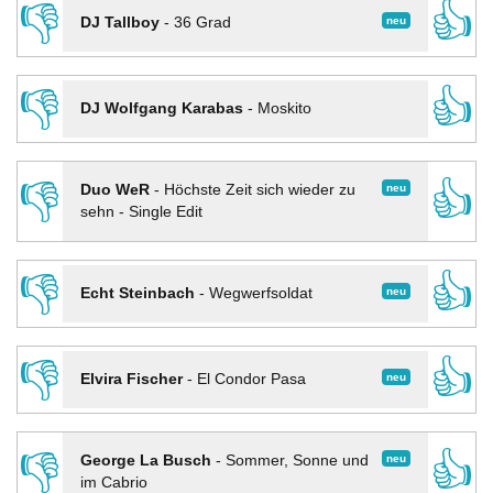
👎
👍
neu
DJ Tallboy
-
36 Grad
👎
👍
DJ Wolfgang Karabas
-
Moskito
👎
👍
neu
Duo WeR
-
Höchste Zeit sich wieder zu
sehn - Single Edit
👎
👍
neu
Echt Steinbach
-
Wegwerfsoldat
👎
👍
neu
Elvira Fischer
-
El Condor Pasa
👎
👍
neu
George La Busch
-
Sommer, Sonne und
im Cabrio