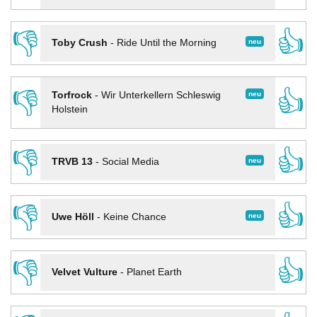
👎
👍
neu
Toby Crush
-
Ride Until the Morning
👎
👍
neu
Torfrock
-
Wir Unterkellern Schleswig
Holstein
👎
👍
neu
TRVB 13
-
Social Media
👎
👍
neu
Uwe Höll
-
Keine Chance
👎
👍
Velvet Vulture
-
Planet Earth