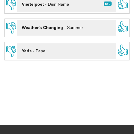
👎
👍
neu
Viertelpoet
-
Dein Name
👎
👍
Weather's Changing
-
Summer
👎
👍
Yaris
-
Papa