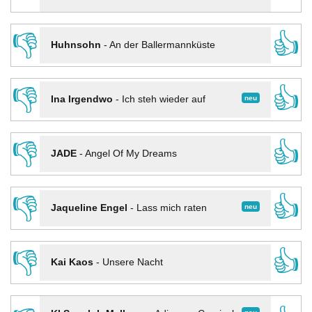
👎
👍
Huhnsohn
-
An der Ballermannküste
👎
👍
neu
Ina Irgendwo
-
Ich steh wieder auf
👎
👍
JADE
-
Angel Of My Dreams
👎
👍
neu
Jaqueline Engel
-
Lass mich raten
👎
👍
Kai Kaos
-
Unsere Nacht