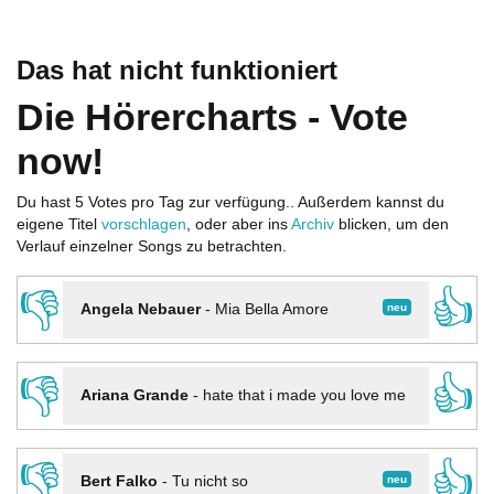
Das hat nicht funktioniert
Die Hörercharts - Vote
now!
Du hast 5 Votes pro Tag zur verfügung.. Außerdem kannst du
eigene Titel
vorschlagen
, oder aber ins
Archiv
blicken, um den
Verlauf einzelner Songs zu betrachten.
👎
👍
neu
Angela Nebauer
-
Mia Bella Amore
👎
👍
Ariana Grande
-
hate that i made you love me
👎
👍
neu
Bert Falko
-
Tu nicht so