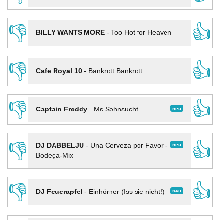
👎
👍
BILLY WANTS MORE
-
Too Hot for Heaven
👎
👍
Cafe Royal 10
-
Bankrott Bankrott
👎
👍
neu
Captain Freddy
-
Ms Sehnsucht
👎
👍
neu
DJ DABBELJU
-
Una Cerveza por Favor -
Bodega-Mix
👎
👍
neu
DJ Feuerapfel
-
Einhörner (Iss sie nicht!)