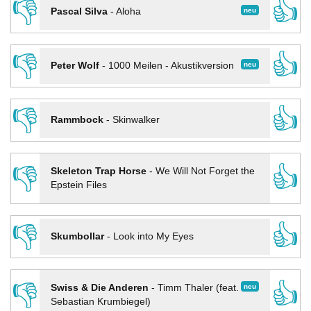
👎
👍
neu
Pascal Silva
-
Aloha
👎
👍
neu
Peter Wolf
-
1000 Meilen - Akustikversion
👎
👍
Rammbock
-
Skinwalker
👎
👍
Skeleton Trap Horse
-
We Will Not Forget the
Epstein Files
👎
👍
Skumbollar
-
Look into My Eyes
👎
👍
neu
Swiss & Die Anderen
-
Timm Thaler (feat.
Sebastian Krumbiegel)