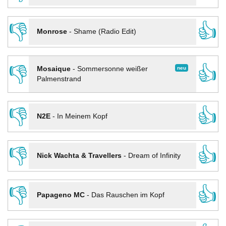
👎
👍
Monrose
-
Shame (Radio Edit)
👎
👍
neu
Mosaique
-
Sommersonne weißer
Palmenstrand
👎
👍
N2E
-
In Meinem Kopf
👎
👍
Nick Wachta & Travellers
-
Dream of Infinity
👎
👍
Papageno MC
-
Das Rauschen im Kopf