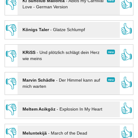
👎
👍
neu
KI Sunclub Mallorca
-
Adios my Carnival
Love - German Version
👎
👍
Königs Taler
-
Glatze Schlumpf
👎
👍
neu
KRiSS
-
Und plötzlich schlägt dein Herz
wie meins
👎
👍
neu
Marvin Schädle
-
Der Himmel kann auf
mich warten
👎
👍
Meltem Acikgöz
-
Explosion In My Heart
👎
👍
Meluntekijä
-
March of the Dead