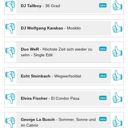
👎
👍
neu
DJ Tallboy
-
36 Grad
👎
👍
DJ Wolfgang Karabas
-
Moskito
👎
👍
neu
Duo WeR
-
Höchste Zeit sich wieder zu
sehn - Single Edit
👎
👍
neu
Echt Steinbach
-
Wegwerfsoldat
👎
👍
neu
Elvira Fischer
-
El Condor Pasa
👎
👍
neu
George La Busch
-
Sommer, Sonne und
im Cabrio