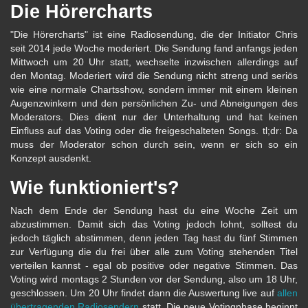
Die Hörercharts
"Die Hörercharts" ist eine Radiosendung, die der Initiator Chris
seit 2014 jede Woche moderiert. Die Sendung fand anfangs jeden
Mittwoch um 20 Uhr statt, wechselte inzwischen allerdings auf
den Montag. Moderiert wird die Sendung nicht streng und seriös
wie eine normale Chartsshow, sondern immer mit einem kleinen
Augenzwinkern und den persönlichen Zu- und Abneigungen des
Moderators. Dies dient nur der Unterhaltung und hat keinen
Einfluss auf das Voting oder die freigeschalteten Songs. tl;dr: Da
muss der Moderator schon durch sein, wenn er sich so ein
Konzept ausdenkt.
Wie funktioniert's?
Nach dem Ende der Sendung hast du eine Woche Zeit um
abzustimmen. Damit sich das Voting jedoch lohnt, solltest du
jedoch täglich abstimmen, denn jeden Tag hast du fünf Stimmen
zur Verfügung die du frei über alle zum Voting stehenden Titel
verteilen kannst - egal ob positive oder negative Stimmen. Das
Voting wird montags 2 Stunden vor der Sendung, also um 18 Uhr,
geschlossen. Um 20 Uhr findet dann die Auswertung live auf
allen
übertragenden Radiosendern
statt. Die neue Votingphase beginnt