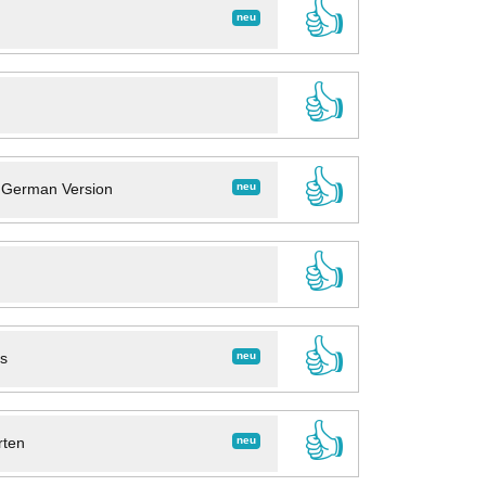
👍
neu
👍
👍
neu
- German Version
👍
👍
neu
ns
👍
neu
rten