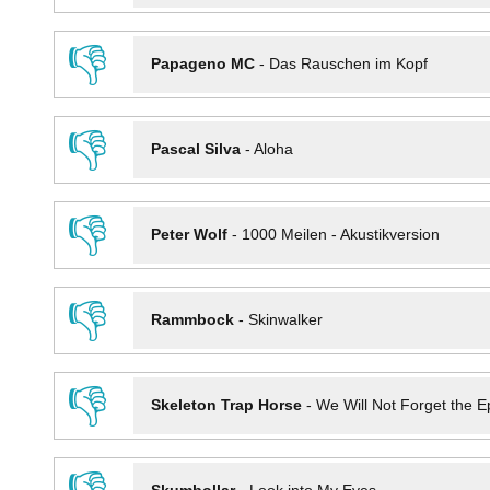
👎
Papageno MC
-
Das Rauschen im Kopf
👎
Pascal Silva
-
Aloha
👎
Peter Wolf
-
1000 Meilen - Akustikversion
👎
Rammbock
-
Skinwalker
👎
Skeleton Trap Horse
-
We Will Not Forget the Ep