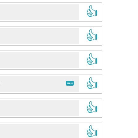
👍
👍
👍
👍
neu
d
👍
👍