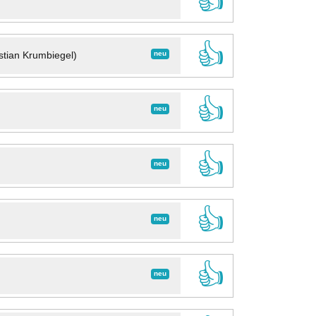
👍
👍
neu
stian Krumbiegel)
👍
neu
👍
neu
👍
neu
👍
neu