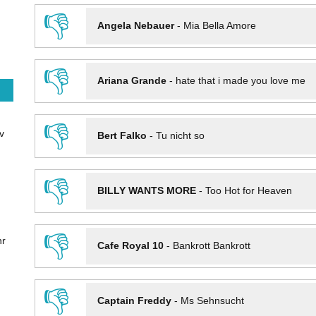
👎
Angela Nebauer
-
Mia Bella Amore
👎
Ariana Grande
-
hate that i made you love me
👎
v
Bert Falko
-
Tu nicht so
👎
BILLY WANTS MORE
-
Too Hot for Heaven
👎
hr
Cafe Royal 10
-
Bankrott Bankrott
👎
Captain Freddy
-
Ms Sehnsucht