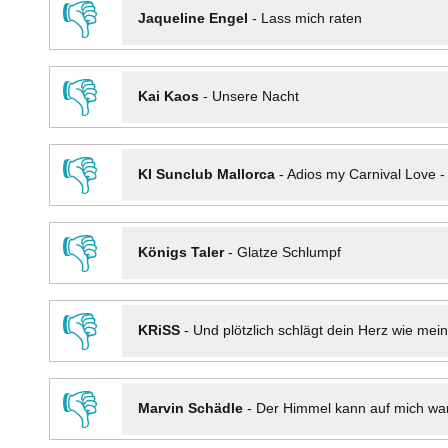
👎
Jaqueline Engel
-
Lass mich raten
👎
Kai Kaos
-
Unsere Nacht
👎
KI Sunclub Mallorca
-
Adios my Carnival Love 
👎
Königs Taler
-
Glatze Schlumpf
👎
KRiSS
-
Und plötzlich schlägt dein Herz wie mei
👎
Marvin Schädle
-
Der Himmel kann auf mich wa