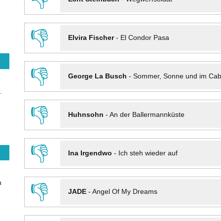
👎
Elvira Fischer
-
El Condor Pasa
👎
George La Busch
-
Sommer, Sonne und im Cab
.
👎
Huhnsohn
-
An der Ballermannküste
👎
Ina Irgendwo
-
Ich steh wieder auf
n
👎
JADE
-
Angel Of My Dreams