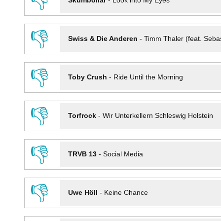
👎
Skumbollar
-
Look into My Eyes
👎
Swiss & Die Anderen
-
Timm Thaler (feat. Seba
👎
Toby Crush
-
Ride Until the Morning
👎
Torfrock
-
Wir Unterkellern Schleswig Holstein
👎
TRVB 13
-
Social Media
👎
Uwe Höll
-
Keine Chance