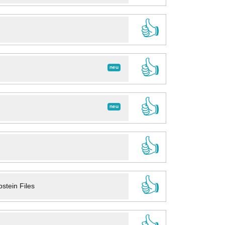
👍
👍
neu
👍
neu
👍
👍
stein Files