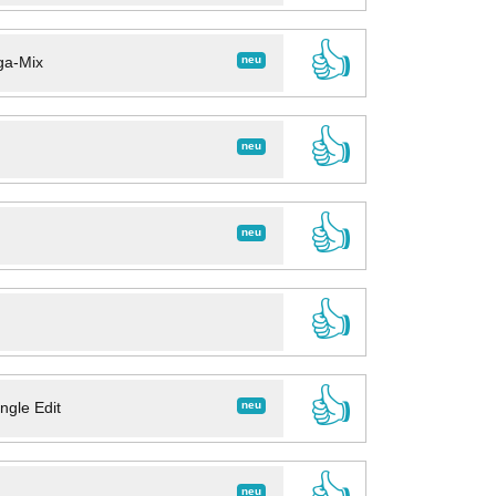
👍
neu
ga-Mix
👍
neu
👍
neu
👍
👍
neu
ngle Edit
👍
neu