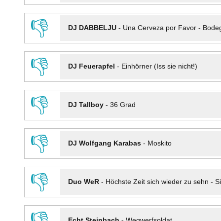
👎
DJ DABBELJU
-
Una Cerveza por Favor - Bode
👎
DJ Feuerapfel
-
Einhörner (Iss sie nicht!)
👎
DJ Tallboy
-
36 Grad
👎
DJ Wolfgang Karabas
-
Moskito
👎
Duo WeR
-
Höchste Zeit sich wieder zu sehn - Si
👎
Echt Steinbach
-
Wegwerfsoldat