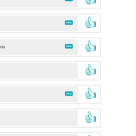
👍
neu
👍
neu
rio
👍
👍
neu
👍