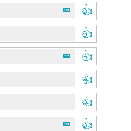
👍
neu
👍
👍
neu
👍
👍
👍
neu