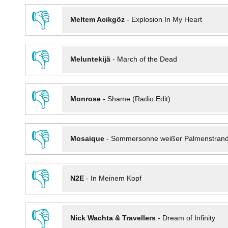
👎
Meltem Acikgöz
-
Explosion In My Heart
👎
Meluntekijä
-
March of the Dead
👎
Monrose
-
Shame (Radio Edit)
👎
Mosaique
-
Sommersonne weißer Palmenstran
👎
N2E
-
In Meinem Kopf
👎
Nick Wachta & Travellers
-
Dream of Infinity