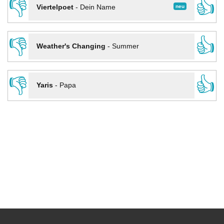
👎
👍
neu
Viertelpoet
-
Dein Name
👎
👍
Weather's Changing
-
Summer
👎
👍
Yaris
-
Papa