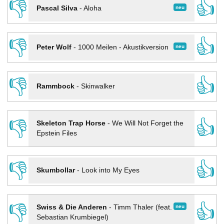
👎
👍
neu
Pascal Silva
-
Aloha
👎
👍
neu
Peter Wolf
-
1000 Meilen - Akustikversion
👎
👍
Rammbock
-
Skinwalker
👎
👍
Skeleton Trap Horse
-
We Will Not Forget the
Epstein Files
👎
👍
Skumbollar
-
Look into My Eyes
👎
👍
neu
Swiss & Die Anderen
-
Timm Thaler (feat.
Sebastian Krumbiegel)