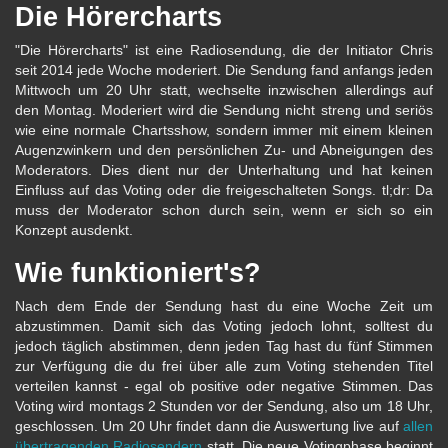
Die Hörercharts
"Die Hörercharts" ist eine Radiosendung, die der Initiator Chris
seit 2014 jede Woche moderiert. Die Sendung fand anfangs jeden
Mittwoch um 20 Uhr statt, wechselte inzwischen allerdings auf
den Montag. Moderiert wird die Sendung nicht streng und seriös
wie eine normale Chartsshow, sondern immer mit einem kleinen
Augenzwinkern und den persönlichen Zu- und Abneigungen des
Moderators. Dies dient nur der Unterhaltung und hat keinen
Einfluss auf das Voting oder die freigeschalteten Songs. tl;dr: Da
muss der Moderator schon durch sein, wenn er sich so ein
Konzept ausdenkt.
Wie funktioniert's?
Nach dem Ende der Sendung hast du eine Woche Zeit um
abzustimmen. Damit sich das Voting jedoch lohnt, solltest du
jedoch täglich abstimmen, denn jeden Tag hast du fünf Stimmen
zur Verfügung die du frei über alle zum Voting stehenden Titel
verteilen kannst - egal ob positive oder negative Stimmen. Das
Voting wird montags 2 Stunden vor der Sendung, also um 18 Uhr,
geschlossen. Um 20 Uhr findet dann die Auswertung live auf
allen
übertragenden Radiosendern
statt. Die neue Votingphase beginnt