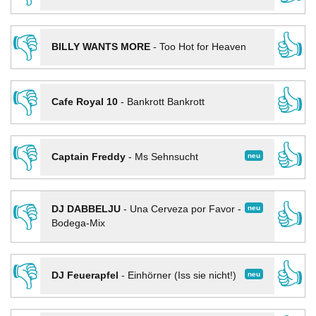
👎
👍
BILLY WANTS MORE
-
Too Hot for Heaven
👎
👍
Cafe Royal 10
-
Bankrott Bankrott
👎
👍
neu
Captain Freddy
-
Ms Sehnsucht
👎
👍
neu
DJ DABBELJU
-
Una Cerveza por Favor -
Bodega-Mix
👎
👍
neu
DJ Feuerapfel
-
Einhörner (Iss sie nicht!)