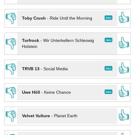
👎
👍
neu
Toby Crush
-
Ride Until the Morning
👎
👍
neu
Torfrock
-
Wir Unterkellern Schleswig
Holstein
👎
👍
neu
TRVB 13
-
Social Media
👎
👍
neu
Uwe Höll
-
Keine Chance
👎
👍
Velvet Vulture
-
Planet Earth