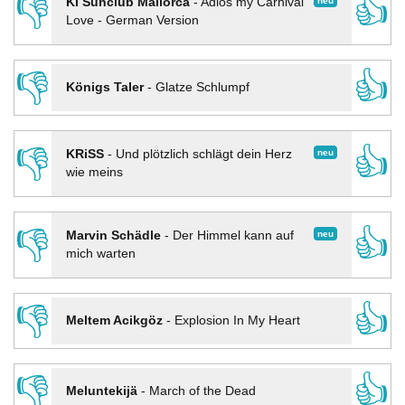
👎
👍
neu
KI Sunclub Mallorca
-
Adios my Carnival
Love - German Version
👎
👍
Königs Taler
-
Glatze Schlumpf
👎
👍
neu
KRiSS
-
Und plötzlich schlägt dein Herz
wie meins
👎
👍
neu
Marvin Schädle
-
Der Himmel kann auf
mich warten
👎
👍
Meltem Acikgöz
-
Explosion In My Heart
👎
👍
Meluntekijä
-
March of the Dead