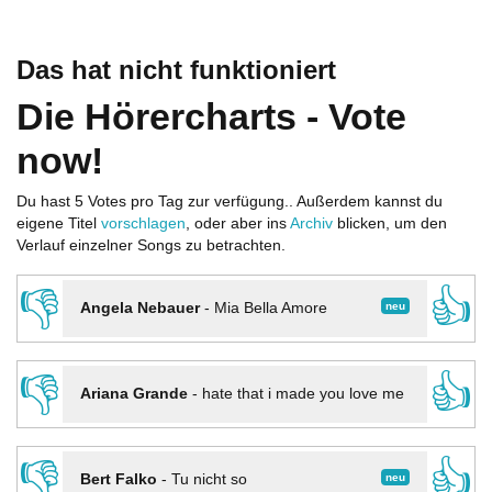
Das hat nicht funktioniert
Die Hörercharts - Vote
now!
Du hast 5 Votes pro Tag zur verfügung.. Außerdem kannst du
eigene Titel
vorschlagen
, oder aber ins
Archiv
blicken, um den
Verlauf einzelner Songs zu betrachten.
👎
👍
neu
Angela Nebauer
-
Mia Bella Amore
👎
👍
Ariana Grande
-
hate that i made you love me
👎
👍
neu
Bert Falko
-
Tu nicht so