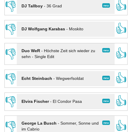
👎
👍
neu
DJ Tallboy
-
36 Grad
👎
👍
DJ Wolfgang Karabas
-
Moskito
👎
👍
neu
Duo WeR
-
Höchste Zeit sich wieder zu
sehn - Single Edit
👎
👍
neu
Echt Steinbach
-
Wegwerfsoldat
👎
👍
neu
Elvira Fischer
-
El Condor Pasa
👎
👍
neu
George La Busch
-
Sommer, Sonne und
im Cabrio