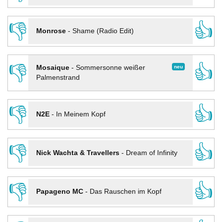
👎
👍
Monrose
-
Shame (Radio Edit)
👎
👍
neu
Mosaique
-
Sommersonne weißer
Palmenstrand
👎
👍
N2E
-
In Meinem Kopf
👎
👍
Nick Wachta & Travellers
-
Dream of Infinity
👎
👍
Papageno MC
-
Das Rauschen im Kopf