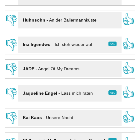
👎
👍
Huhnsohn
-
An der Ballermannküste
👎
👍
neu
Ina Irgendwo
-
Ich steh wieder auf
👎
👍
JADE
-
Angel Of My Dreams
👎
👍
neu
Jaqueline Engel
-
Lass mich raten
👎
👍
Kai Kaos
-
Unsere Nacht