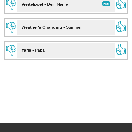
👎
👍
neu
Viertelpoet
-
Dein Name
👎
👍
Weather's Changing
-
Summer
👎
👍
Yaris
-
Papa