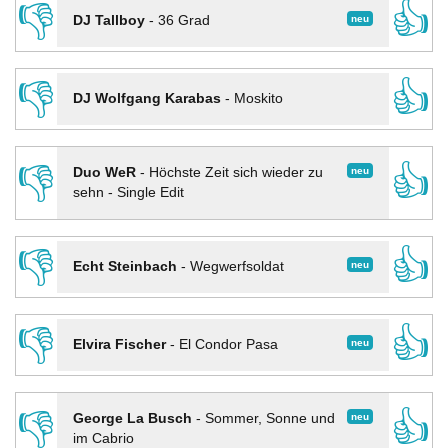
👎
👍
neu
DJ Tallboy
-
36 Grad
👎
👍
DJ Wolfgang Karabas
-
Moskito
👎
👍
neu
Duo WeR
-
Höchste Zeit sich wieder zu
sehn - Single Edit
👎
👍
neu
Echt Steinbach
-
Wegwerfsoldat
👎
👍
neu
Elvira Fischer
-
El Condor Pasa
👎
👍
neu
George La Busch
-
Sommer, Sonne und
im Cabrio