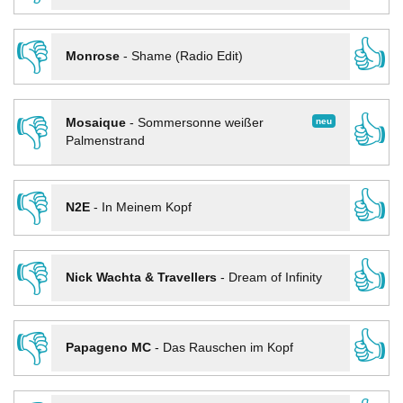
👎
👍
Monrose
-
Shame (Radio Edit)
👎
👍
neu
Mosaique
-
Sommersonne weißer
Palmenstrand
👎
👍
N2E
-
In Meinem Kopf
👎
👍
Nick Wachta & Travellers
-
Dream of Infinity
👎
👍
Papageno MC
-
Das Rauschen im Kopf