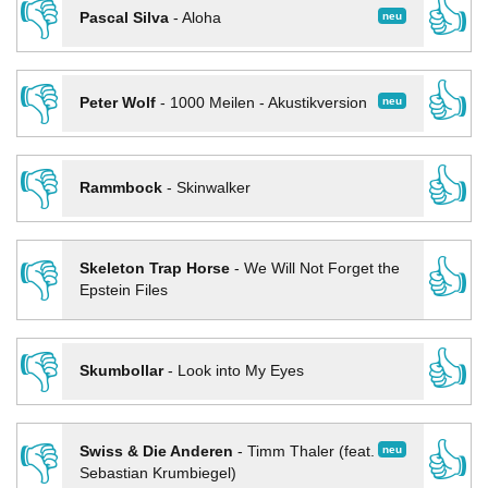
👎
👍
neu
Pascal Silva
-
Aloha
👎
👍
neu
Peter Wolf
-
1000 Meilen - Akustikversion
👎
👍
Rammbock
-
Skinwalker
👎
👍
Skeleton Trap Horse
-
We Will Not Forget the
Epstein Files
👎
👍
Skumbollar
-
Look into My Eyes
👎
👍
neu
Swiss & Die Anderen
-
Timm Thaler (feat.
Sebastian Krumbiegel)