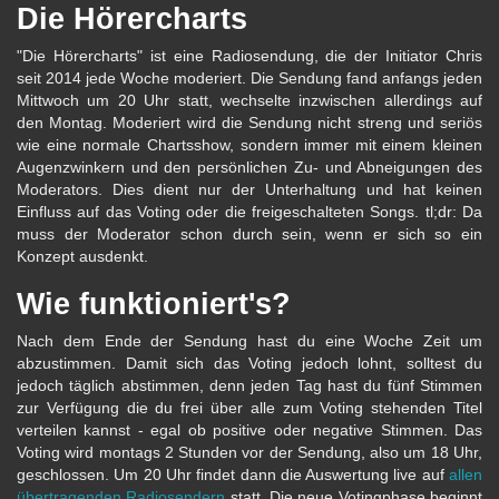
Die Hörercharts
"Die Hörercharts" ist eine Radiosendung, die der Initiator Chris
seit 2014 jede Woche moderiert. Die Sendung fand anfangs jeden
Mittwoch um 20 Uhr statt, wechselte inzwischen allerdings auf
den Montag. Moderiert wird die Sendung nicht streng und seriös
wie eine normale Chartsshow, sondern immer mit einem kleinen
Augenzwinkern und den persönlichen Zu- und Abneigungen des
Moderators. Dies dient nur der Unterhaltung und hat keinen
Einfluss auf das Voting oder die freigeschalteten Songs. tl;dr: Da
muss der Moderator schon durch sein, wenn er sich so ein
Konzept ausdenkt.
Wie funktioniert's?
Nach dem Ende der Sendung hast du eine Woche Zeit um
abzustimmen. Damit sich das Voting jedoch lohnt, solltest du
jedoch täglich abstimmen, denn jeden Tag hast du fünf Stimmen
zur Verfügung die du frei über alle zum Voting stehenden Titel
verteilen kannst - egal ob positive oder negative Stimmen. Das
Voting wird montags 2 Stunden vor der Sendung, also um 18 Uhr,
geschlossen. Um 20 Uhr findet dann die Auswertung live auf
allen
übertragenden Radiosendern
statt. Die neue Votingphase beginnt