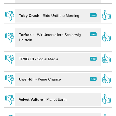
👎
👍
neu
Toby Crush
-
Ride Until the Morning
👎
👍
neu
Torfrock
-
Wir Unterkellern Schleswig
Holstein
👎
👍
neu
TRVB 13
-
Social Media
👎
👍
neu
Uwe Höll
-
Keine Chance
👎
👍
Velvet Vulture
-
Planet Earth