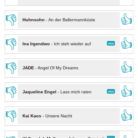
👎
👍
Huhnsohn
-
An der Ballermannküste
👎
👍
neu
Ina Irgendwo
-
Ich steh wieder auf
👎
👍
JADE
-
Angel Of My Dreams
👎
👍
neu
Jaqueline Engel
-
Lass mich raten
👎
👍
Kai Kaos
-
Unsere Nacht