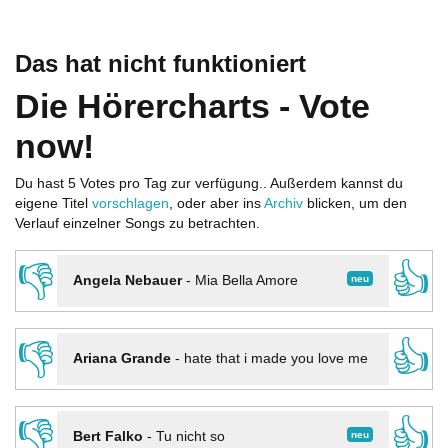
Das hat nicht funktioniert
Die Hörercharts - Vote
now!
Du hast 5 Votes pro Tag zur verfügung.. Außerdem kannst du
eigene Titel
vorschlagen
, oder aber ins
Archiv
blicken, um den
Verlauf einzelner Songs zu betrachten.
👎
👍
neu
Angela Nebauer
-
Mia Bella Amore
👎
👍
Ariana Grande
-
hate that i made you love me
👎
👍
neu
Bert Falko
-
Tu nicht so