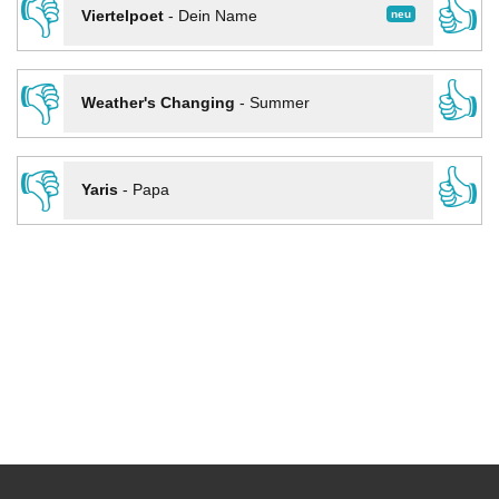
👎
👍
neu
Viertelpoet
-
Dein Name
👎
👍
Weather's Changing
-
Summer
👎
👍
Yaris
-
Papa