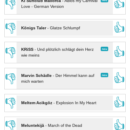
👎
👍
neu
KI Sunclub Mallorca
-
Adios my Carnival
Love - German Version
👎
👍
Königs Taler
-
Glatze Schlumpf
👎
👍
neu
KRiSS
-
Und plötzlich schlägt dein Herz
wie meins
👎
👍
neu
Marvin Schädle
-
Der Himmel kann auf
mich warten
👎
👍
Meltem Acikgöz
-
Explosion In My Heart
👎
👍
Meluntekijä
-
March of the Dead