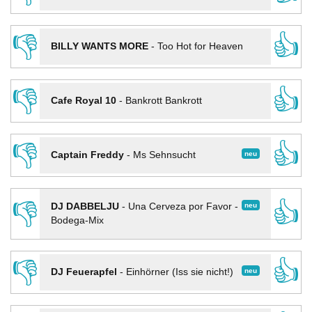
👎
👍
BILLY WANTS MORE
-
Too Hot for Heaven
👎
👍
Cafe Royal 10
-
Bankrott Bankrott
👎
👍
neu
Captain Freddy
-
Ms Sehnsucht
👎
👍
neu
DJ DABBELJU
-
Una Cerveza por Favor -
Bodega-Mix
👎
👍
neu
DJ Feuerapfel
-
Einhörner (Iss sie nicht!)