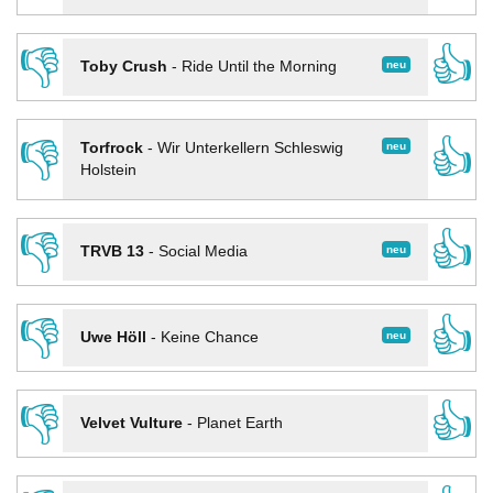
👎
👍
neu
Toby Crush
-
Ride Until the Morning
👎
👍
neu
Torfrock
-
Wir Unterkellern Schleswig
Holstein
👎
👍
neu
TRVB 13
-
Social Media
👎
👍
neu
Uwe Höll
-
Keine Chance
👎
👍
Velvet Vulture
-
Planet Earth