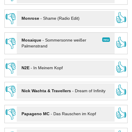
👎
👍
Monrose
-
Shame (Radio Edit)
👎
👍
neu
Mosaique
-
Sommersonne weißer
Palmenstrand
👎
👍
N2E
-
In Meinem Kopf
👎
👍
Nick Wachta & Travellers
-
Dream of Infinity
👎
👍
Papageno MC
-
Das Rauschen im Kopf