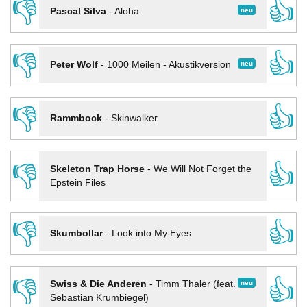
👎
👍
neu
Pascal Silva
-
Aloha
👎
👍
neu
Peter Wolf
-
1000 Meilen - Akustikversion
👎
👍
Rammbock
-
Skinwalker
👎
👍
Skeleton Trap Horse
-
We Will Not Forget the
Epstein Files
👎
👍
Skumbollar
-
Look into My Eyes
👎
👍
neu
Swiss & Die Anderen
-
Timm Thaler (feat.
Sebastian Krumbiegel)