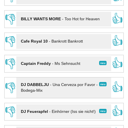
👎
👍
BILLY WANTS MORE
-
Too Hot for Heaven
👎
👍
Cafe Royal 10
-
Bankrott Bankrott
👎
👍
neu
Captain Freddy
-
Ms Sehnsucht
👎
👍
neu
DJ DABBELJU
-
Una Cerveza por Favor -
Bodega-Mix
👎
👍
neu
DJ Feuerapfel
-
Einhörner (Iss sie nicht!)