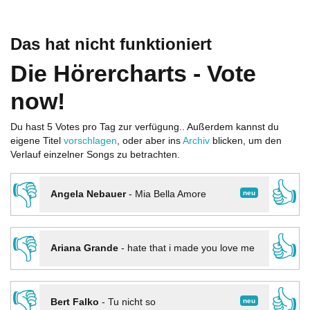
Das hat nicht funktioniert
Die Hörercharts - Vote
now!
Du hast 5 Votes pro Tag zur verfügung.. Außerdem kannst du
eigene Titel
vorschlagen
, oder aber ins
Archiv
blicken, um den
Verlauf einzelner Songs zu betrachten.
👎
👍
neu
Angela Nebauer
-
Mia Bella Amore
👎
👍
Ariana Grande
-
hate that i made you love me
👎
👍
neu
Bert Falko
-
Tu nicht so