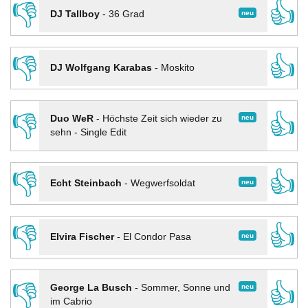
👎
👍
neu
DJ Tallboy
-
36 Grad
👎
👍
DJ Wolfgang Karabas
-
Moskito
👎
👍
neu
Duo WeR
-
Höchste Zeit sich wieder zu
sehn - Single Edit
👎
👍
neu
Echt Steinbach
-
Wegwerfsoldat
👎
👍
neu
Elvira Fischer
-
El Condor Pasa
👎
👍
neu
George La Busch
-
Sommer, Sonne und
im Cabrio