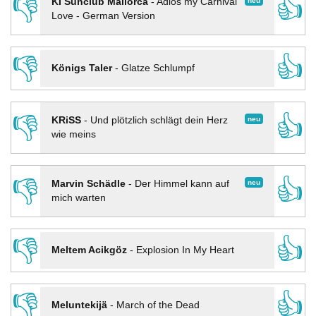
👎
👍
neu
KI Sunclub Mallorca
-
Adios my Carnival
Love - German Version
👎
👍
Königs Taler
-
Glatze Schlumpf
👎
👍
neu
KRiSS
-
Und plötzlich schlägt dein Herz
wie meins
👎
👍
neu
Marvin Schädle
-
Der Himmel kann auf
mich warten
👎
👍
Meltem Acikgöz
-
Explosion In My Heart
👎
👍
Meluntekijä
-
March of the Dead