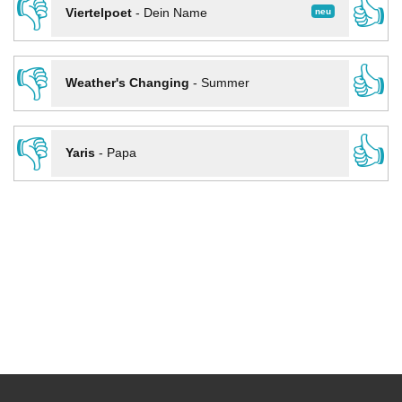
👎
👍
neu
Viertelpoet
-
Dein Name
👎
👍
Weather's Changing
-
Summer
👎
👍
Yaris
-
Papa