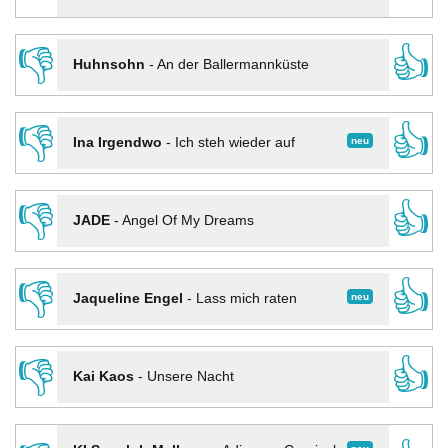
👎
👍
Huhnsohn
-
An der Ballermannküste
👎
👍
neu
Ina Irgendwo
-
Ich steh wieder auf
👎
👍
JADE
-
Angel Of My Dreams
👎
👍
neu
Jaqueline Engel
-
Lass mich raten
👎
👍
Kai Kaos
-
Unsere Nacht