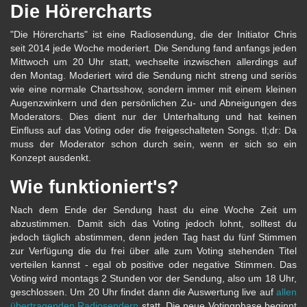
Die Hörercharts
"Die Hörercharts" ist eine Radiosendung, die der Initiator Chris
seit 2014 jede Woche moderiert. Die Sendung fand anfangs jeden
Mittwoch um 20 Uhr statt, wechselte inzwischen allerdings auf
den Montag. Moderiert wird die Sendung nicht streng und seriös
wie eine normale Chartsshow, sondern immer mit einem kleinen
Augenzwinkern und den persönlichen Zu- und Abneigungen des
Moderators. Dies dient nur der Unterhaltung und hat keinen
Einfluss auf das Voting oder die freigeschalteten Songs. tl;dr: Da
muss der Moderator schon durch sein, wenn er sich so ein
Konzept ausdenkt.
Wie funktioniert's?
Nach dem Ende der Sendung hast du eine Woche Zeit um
abzustimmen. Damit sich das Voting jedoch lohnt, solltest du
jedoch täglich abstimmen, denn jeden Tag hast du fünf Stimmen
zur Verfügung die du frei über alle zum Voting stehenden Titel
verteilen kannst - egal ob positive oder negative Stimmen. Das
Voting wird montags 2 Stunden vor der Sendung, also um 18 Uhr,
geschlossen. Um 20 Uhr findet dann die Auswertung live auf
allen
übertragenden Radiosendern
statt. Die neue Votingphase beginnt