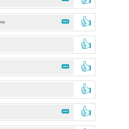
👍
neu
rio
👍
👍
neu
👍
👍
neu