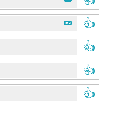
👍
👍
neu
👍
👍
👍