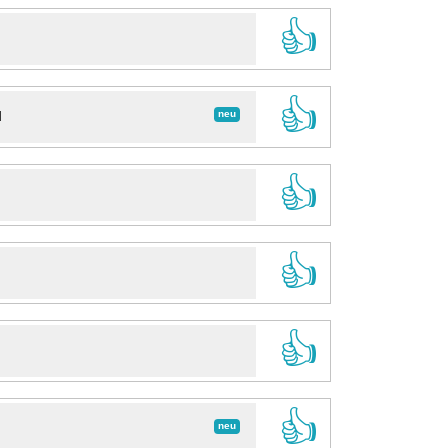
👍
👍
neu
d
👍
👍
👍
👍
neu