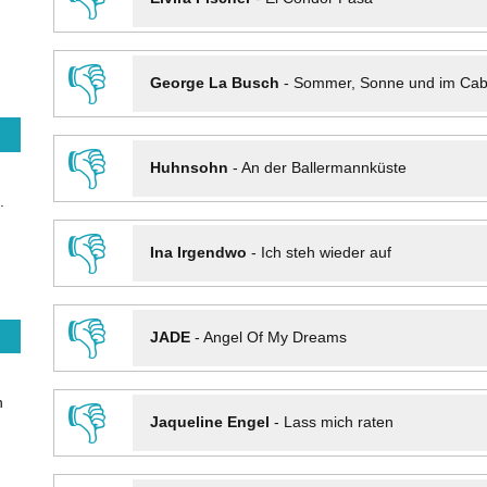
👎
George La Busch
-
Sommer, Sonne und im Cab
👎
Huhnsohn
-
An der Ballermannküste
.
👎
Ina Irgendwo
-
Ich steh wieder auf
👎
JADE
-
Angel Of My Dreams
n
👎
Jaqueline Engel
-
Lass mich raten