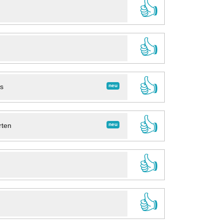
👍
👍
👍
neu
ns
👍
neu
rten
👍
👍