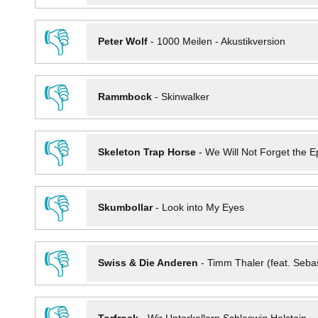
👎
Peter Wolf
-
1000 Meilen - Akustikversion
👎
Rammbock
-
Skinwalker
👎
Skeleton Trap Horse
-
We Will Not Forget the Ep
👎
Skumbollar
-
Look into My Eyes
👎
Swiss & Die Anderen
-
Timm Thaler (feat. Seba