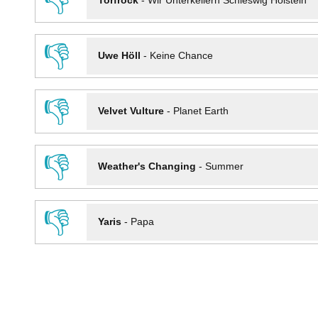
👎
Torfrock
-
Wir Unterkellern Schleswig Holstein
👎
Uwe Höll
-
Keine Chance
👎
Velvet Vulture
-
Planet Earth
👎
Weather's Changing
-
Summer
👎
Yaris
-
Papa