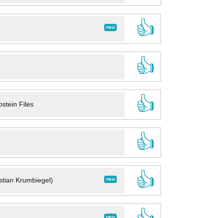
👍
neu
👍
👍
stein Files
👍
👍
neu
stian Krumbiegel)
neu