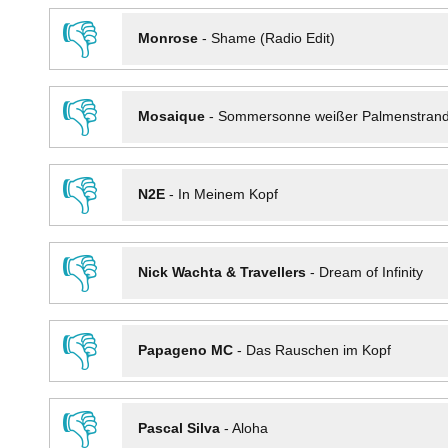
👎
Monrose
-
Shame (Radio Edit)
👎
Mosaique
-
Sommersonne weißer Palmenstran
👎
N2E
-
In Meinem Kopf
👎
Nick Wachta & Travellers
-
Dream of Infinity
👎
Papageno MC
-
Das Rauschen im Kopf
👎
Pascal Silva
-
Aloha