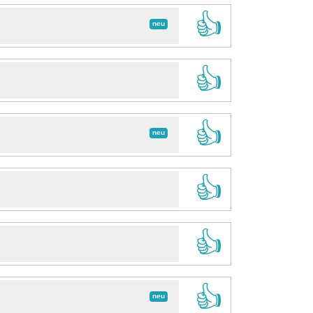
👍
neu
👍
👍
neu
👍
👍
👍
neu