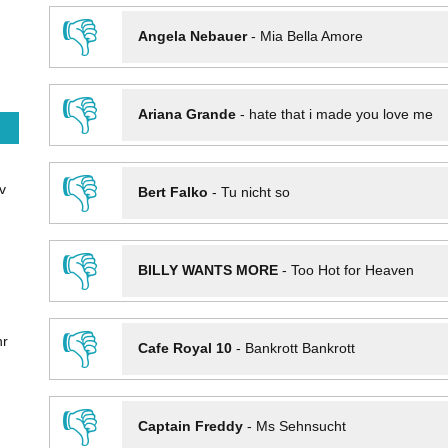
👎
Angela Nebauer
-
Mia Bella Amore
👎
Ariana Grande
-
hate that i made you love me
👎
v
Bert Falko
-
Tu nicht so
👎
BILLY WANTS MORE
-
Too Hot for Heaven
👎
hr
Cafe Royal 10
-
Bankrott Bankrott
👎
Captain Freddy
-
Ms Sehnsucht