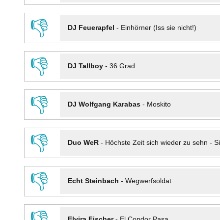
👎
DJ Feuerapfel
-
Einhörner (Iss sie nicht!)
👎
DJ Tallboy
-
36 Grad
👎
DJ Wolfgang Karabas
-
Moskito
👎
Duo WeR
-
Höchste Zeit sich wieder zu sehn - Si
👎
Echt Steinbach
-
Wegwerfsoldat
👎
Elvira Fischer
-
El Condor Pasa