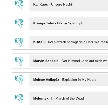
👎
Kai Kaos
-
Unsere Nacht
👎
Königs Taler
-
Glatze Schlumpf
👎
KRiSS
-
Und plötzlich schlägt dein Herz wie mei
👎
Marvin Schädle
-
Der Himmel kann auf mich wa
👎
Meltem Acikgöz
-
Explosion In My Heart
👎
Meluntekijä
-
March of the Dead