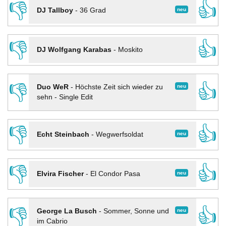
👎
👍
neu
DJ Tallboy
-
36 Grad
👎
👍
DJ Wolfgang Karabas
-
Moskito
👎
👍
neu
Duo WeR
-
Höchste Zeit sich wieder zu
sehn - Single Edit
👎
👍
neu
Echt Steinbach
-
Wegwerfsoldat
👎
👍
neu
Elvira Fischer
-
El Condor Pasa
👎
👍
neu
George La Busch
-
Sommer, Sonne und
im Cabrio