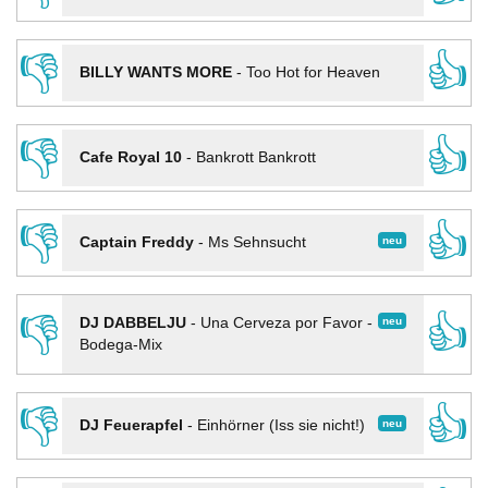
👎
👍
BILLY WANTS MORE
-
Too Hot for Heaven
👎
👍
Cafe Royal 10
-
Bankrott Bankrott
👎
👍
neu
Captain Freddy
-
Ms Sehnsucht
👎
👍
neu
DJ DABBELJU
-
Una Cerveza por Favor -
Bodega-Mix
👎
👍
neu
DJ Feuerapfel
-
Einhörner (Iss sie nicht!)