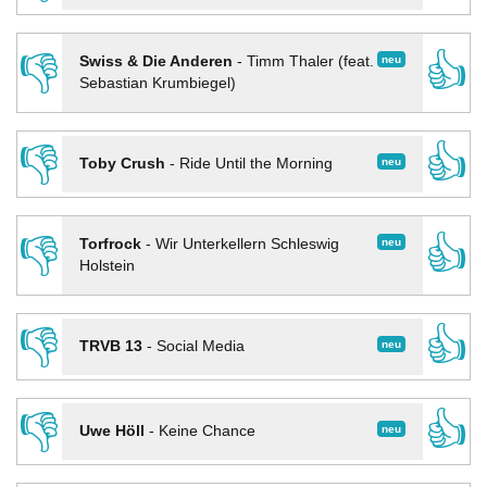
👎
👍
neu
Swiss & Die Anderen
-
Timm Thaler (feat.
Sebastian Krumbiegel)
👎
👍
neu
Toby Crush
-
Ride Until the Morning
👎
👍
neu
Torfrock
-
Wir Unterkellern Schleswig
Holstein
👎
👍
neu
TRVB 13
-
Social Media
👎
👍
neu
Uwe Höll
-
Keine Chance