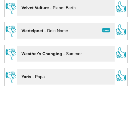
👎
👍
Velvet Vulture
-
Planet Earth
👎
👍
neu
Viertelpoet
-
Dein Name
👎
👍
Weather's Changing
-
Summer
👎
👍
Yaris
-
Papa