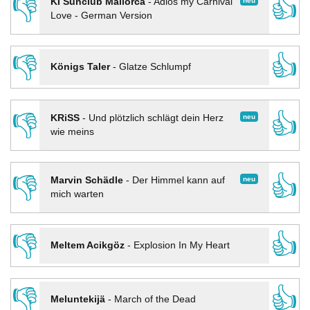
👎
👍
neu
KI Sunclub Mallorca
-
Adios my Carnival
Love - German Version
👎
👍
Königs Taler
-
Glatze Schlumpf
👎
👍
neu
KRiSS
-
Und plötzlich schlägt dein Herz
wie meins
👎
👍
neu
Marvin Schädle
-
Der Himmel kann auf
mich warten
👎
👍
Meltem Acikgöz
-
Explosion In My Heart
👎
👍
Meluntekijä
-
March of the Dead