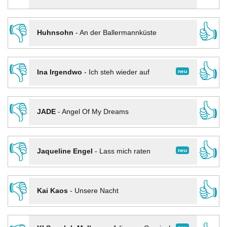
👎
👍
Huhnsohn
-
An der Ballermannküste
👎
👍
neu
Ina Irgendwo
-
Ich steh wieder auf
👎
👍
JADE
-
Angel Of My Dreams
👎
👍
neu
Jaqueline Engel
-
Lass mich raten
👎
👍
Kai Kaos
-
Unsere Nacht