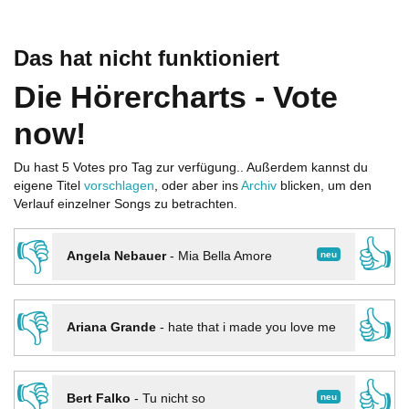
Das hat nicht funktioniert
Die Hörercharts - Vote
now!
Du hast 5 Votes pro Tag zur verfügung.. Außerdem kannst du
eigene Titel
vorschlagen
, oder aber ins
Archiv
blicken, um den
Verlauf einzelner Songs zu betrachten.
👎
👍
neu
Angela Nebauer
-
Mia Bella Amore
👎
👍
Ariana Grande
-
hate that i made you love me
👎
👍
neu
Bert Falko
-
Tu nicht so