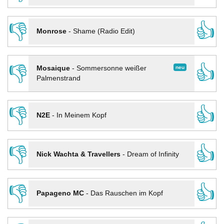
👎
👍
Monrose
-
Shame (Radio Edit)
👎
👍
neu
Mosaique
-
Sommersonne weißer
Palmenstrand
👎
👍
N2E
-
In Meinem Kopf
👎
👍
Nick Wachta & Travellers
-
Dream of Infinity
👎
👍
Papageno MC
-
Das Rauschen im Kopf