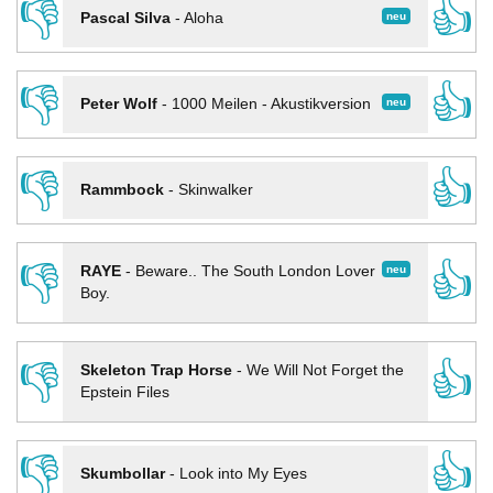
👎
👍
neu
Pascal Silva
-
Aloha
👎
👍
neu
Peter Wolf
-
1000 Meilen - Akustikversion
👎
👍
Rammbock
-
Skinwalker
👎
👍
neu
RAYE
-
Beware.. The South London Lover
Boy.
👎
👍
Skeleton Trap Horse
-
We Will Not Forget the
Epstein Files
👎
👍
Skumbollar
-
Look into My Eyes