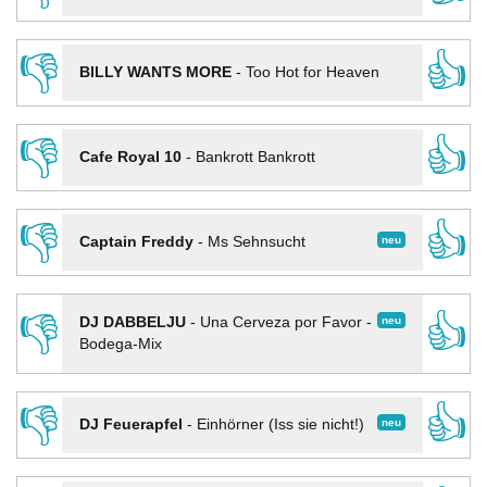
👎
👍
BILLY WANTS MORE
-
Too Hot for Heaven
👎
👍
Cafe Royal 10
-
Bankrott Bankrott
👎
👍
neu
Captain Freddy
-
Ms Sehnsucht
👎
👍
neu
DJ DABBELJU
-
Una Cerveza por Favor -
Bodega-Mix
👎
👍
neu
DJ Feuerapfel
-
Einhörner (Iss sie nicht!)