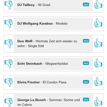
👎
👍
neu
DJ Tallboy
-
36 Grad
👎
👍
DJ Wolfgang Karabas
-
Moskito
👎
👍
neu
Duo WeR
-
Höchste Zeit sich wieder zu
sehn - Single Edit
👎
👍
neu
Echt Steinbach
-
Wegwerfsoldat
👎
👍
neu
Elvira Fischer
-
El Condor Pasa
👎
👍
neu
George La Busch
-
Sommer, Sonne und
im Cabrio