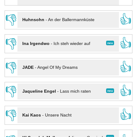
👎
👍
Huhnsohn
-
An der Ballermannküste
👎
👍
neu
Ina Irgendwo
-
Ich steh wieder auf
👎
👍
JADE
-
Angel Of My Dreams
👎
👍
neu
Jaqueline Engel
-
Lass mich raten
👎
👍
Kai Kaos
-
Unsere Nacht