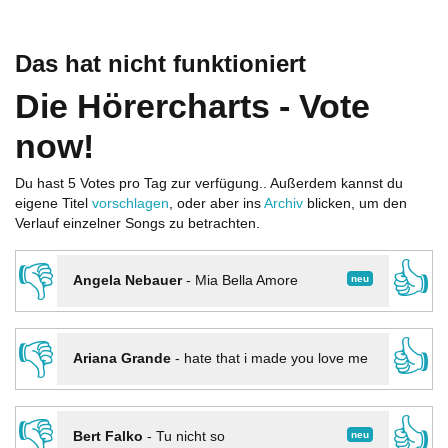
Das hat nicht funktioniert
Die Hörercharts - Vote
now!
Du hast 5 Votes pro Tag zur verfügung.. Außerdem kannst du
eigene Titel
vorschlagen
, oder aber ins
Archiv
blicken, um den
Verlauf einzelner Songs zu betrachten.
👎
👍
neu
Angela Nebauer
-
Mia Bella Amore
👎
👍
Ariana Grande
-
hate that i made you love me
👎
👍
neu
Bert Falko
-
Tu nicht so