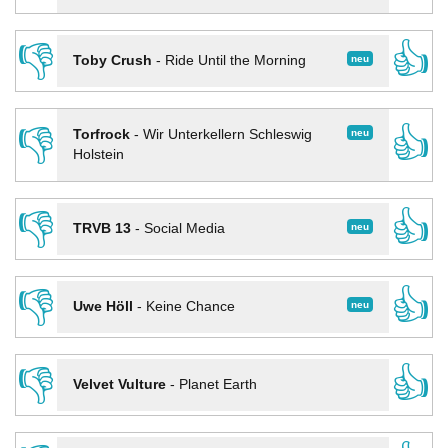
👎
👍
neu
Toby Crush
-
Ride Until the Morning
👎
👍
neu
Torfrock
-
Wir Unterkellern Schleswig
Holstein
👎
👍
neu
TRVB 13
-
Social Media
👎
👍
neu
Uwe Höll
-
Keine Chance
👎
👍
Velvet Vulture
-
Planet Earth