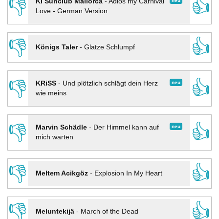
👎
👍
neu
KI Sunclub Mallorca
-
Adios my Carnival
Love - German Version
👎
👍
Königs Taler
-
Glatze Schlumpf
👎
👍
neu
KRiSS
-
Und plötzlich schlägt dein Herz
wie meins
👎
👍
neu
Marvin Schädle
-
Der Himmel kann auf
mich warten
👎
👍
Meltem Acikgöz
-
Explosion In My Heart
👎
👍
Meluntekijä
-
March of the Dead