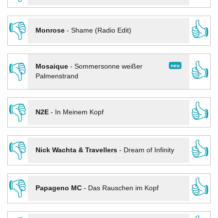
👎
👍
Monrose
-
Shame (Radio Edit)
👎
👍
neu
Mosaique
-
Sommersonne weißer
Palmenstrand
👎
👍
N2E
-
In Meinem Kopf
👎
👍
Nick Wachta & Travellers
-
Dream of Infinity
👎
👍
Papageno MC
-
Das Rauschen im Kopf