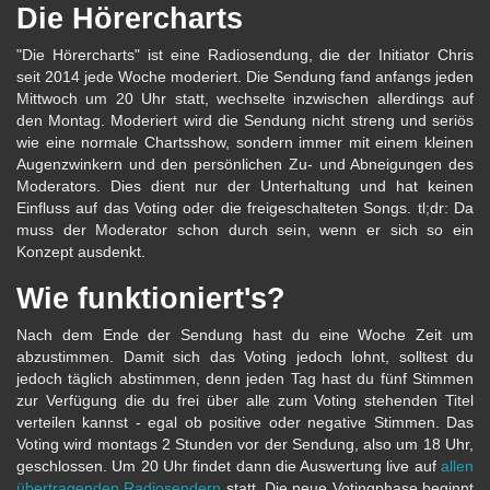
Die Hörercharts
"Die Hörercharts" ist eine Radiosendung, die der Initiator Chris
seit 2014 jede Woche moderiert. Die Sendung fand anfangs jeden
Mittwoch um 20 Uhr statt, wechselte inzwischen allerdings auf
den Montag. Moderiert wird die Sendung nicht streng und seriös
wie eine normale Chartsshow, sondern immer mit einem kleinen
Augenzwinkern und den persönlichen Zu- und Abneigungen des
Moderators. Dies dient nur der Unterhaltung und hat keinen
Einfluss auf das Voting oder die freigeschalteten Songs. tl;dr: Da
muss der Moderator schon durch sein, wenn er sich so ein
Konzept ausdenkt.
Wie funktioniert's?
Nach dem Ende der Sendung hast du eine Woche Zeit um
abzustimmen. Damit sich das Voting jedoch lohnt, solltest du
jedoch täglich abstimmen, denn jeden Tag hast du fünf Stimmen
zur Verfügung die du frei über alle zum Voting stehenden Titel
verteilen kannst - egal ob positive oder negative Stimmen. Das
Voting wird montags 2 Stunden vor der Sendung, also um 18 Uhr,
geschlossen. Um 20 Uhr findet dann die Auswertung live auf
allen
übertragenden Radiosendern
statt. Die neue Votingphase beginnt