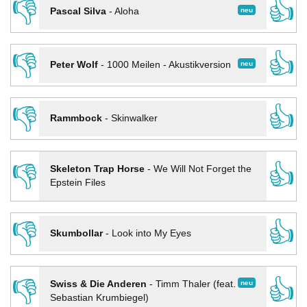
👎
👍
neu
Pascal Silva
-
Aloha
👎
👍
neu
Peter Wolf
-
1000 Meilen - Akustikversion
👎
👍
Rammbock
-
Skinwalker
👎
👍
Skeleton Trap Horse
-
We Will Not Forget the
Epstein Files
👎
👍
Skumbollar
-
Look into My Eyes
👎
👍
neu
Swiss & Die Anderen
-
Timm Thaler (feat.
Sebastian Krumbiegel)