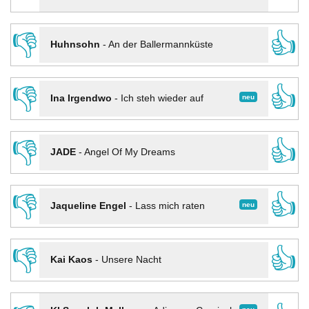
👎
👍
Huhnsohn
-
An der Ballermannküste
👎
👍
neu
Ina Irgendwo
-
Ich steh wieder auf
👎
👍
JADE
-
Angel Of My Dreams
👎
👍
neu
Jaqueline Engel
-
Lass mich raten
👎
👍
Kai Kaos
-
Unsere Nacht