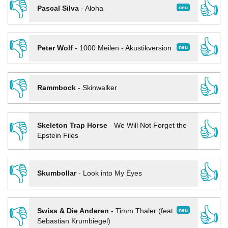
👎
👍
neu
Pascal Silva
-
Aloha
👎
👍
neu
Peter Wolf
-
1000 Meilen - Akustikversion
👎
👍
Rammbock
-
Skinwalker
👎
👍
Skeleton Trap Horse
-
We Will Not Forget the
Epstein Files
👎
👍
Skumbollar
-
Look into My Eyes
👎
👍
neu
Swiss & Die Anderen
-
Timm Thaler (feat.
Sebastian Krumbiegel)