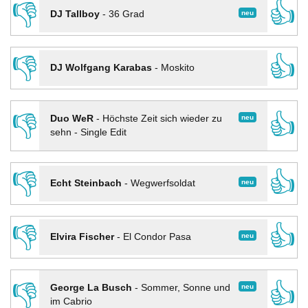
👎
👍
neu
DJ Tallboy
-
36 Grad
👎
👍
DJ Wolfgang Karabas
-
Moskito
👎
👍
neu
Duo WeR
-
Höchste Zeit sich wieder zu
sehn - Single Edit
👎
👍
neu
Echt Steinbach
-
Wegwerfsoldat
👎
👍
neu
Elvira Fischer
-
El Condor Pasa
👎
👍
neu
George La Busch
-
Sommer, Sonne und
im Cabrio