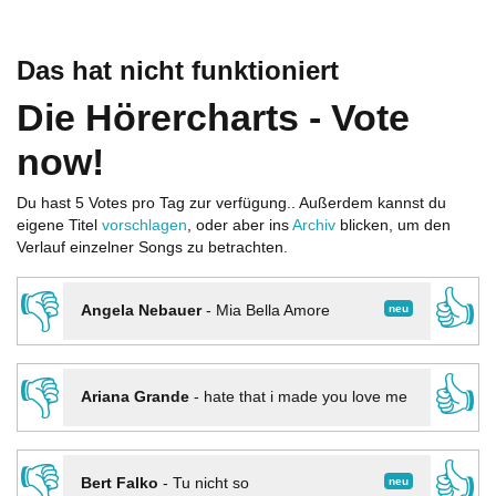
Das hat nicht funktioniert
Die Hörercharts - Vote
now!
Du hast 5 Votes pro Tag zur verfügung.. Außerdem kannst du
eigene Titel
vorschlagen
, oder aber ins
Archiv
blicken, um den
Verlauf einzelner Songs zu betrachten.
👎
👍
neu
Angela Nebauer
-
Mia Bella Amore
👎
👍
Ariana Grande
-
hate that i made you love me
👎
👍
neu
Bert Falko
-
Tu nicht so