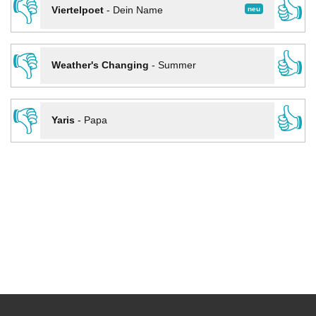
👎
👍
neu
Viertelpoet
-
Dein Name
👎
👍
Weather's Changing
-
Summer
👎
👍
Yaris
-
Papa