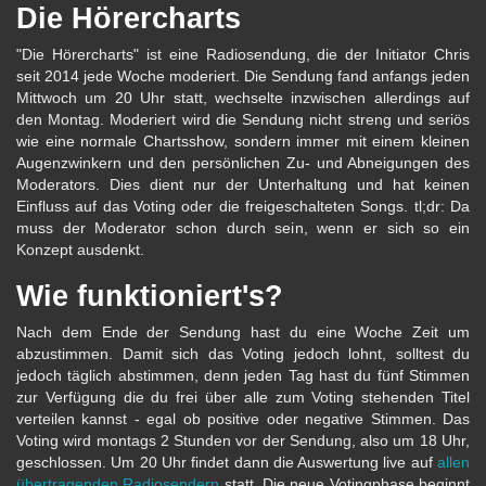
Die Hörercharts
"Die Hörercharts" ist eine Radiosendung, die der Initiator Chris
seit 2014 jede Woche moderiert. Die Sendung fand anfangs jeden
Mittwoch um 20 Uhr statt, wechselte inzwischen allerdings auf
den Montag. Moderiert wird die Sendung nicht streng und seriös
wie eine normale Chartsshow, sondern immer mit einem kleinen
Augenzwinkern und den persönlichen Zu- und Abneigungen des
Moderators. Dies dient nur der Unterhaltung und hat keinen
Einfluss auf das Voting oder die freigeschalteten Songs. tl;dr: Da
muss der Moderator schon durch sein, wenn er sich so ein
Konzept ausdenkt.
Wie funktioniert's?
Nach dem Ende der Sendung hast du eine Woche Zeit um
abzustimmen. Damit sich das Voting jedoch lohnt, solltest du
jedoch täglich abstimmen, denn jeden Tag hast du fünf Stimmen
zur Verfügung die du frei über alle zum Voting stehenden Titel
verteilen kannst - egal ob positive oder negative Stimmen. Das
Voting wird montags 2 Stunden vor der Sendung, also um 18 Uhr,
geschlossen. Um 20 Uhr findet dann die Auswertung live auf
allen
übertragenden Radiosendern
statt. Die neue Votingphase beginnt