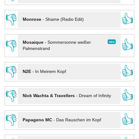
👎
👍
Monrose
-
Shame (Radio Edit)
👎
👍
neu
Mosaique
-
Sommersonne weißer
Palmenstrand
👎
👍
N2E
-
In Meinem Kopf
👎
👍
Nick Wachta & Travellers
-
Dream of Infinity
👎
👍
Papageno MC
-
Das Rauschen im Kopf