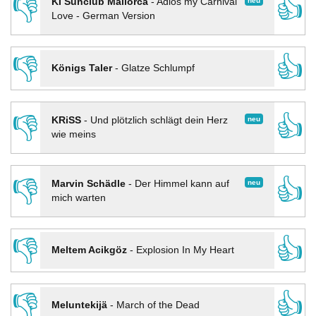
👎
👍
neu
KI Sunclub Mallorca
-
Adios my Carnival
Love - German Version
👎
👍
Königs Taler
-
Glatze Schlumpf
👎
👍
neu
KRiSS
-
Und plötzlich schlägt dein Herz
wie meins
👎
👍
neu
Marvin Schädle
-
Der Himmel kann auf
mich warten
👎
👍
Meltem Acikgöz
-
Explosion In My Heart
👎
👍
Meluntekijä
-
March of the Dead