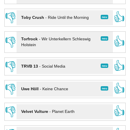
👎
👍
neu
Toby Crush
-
Ride Until the Morning
👎
👍
neu
Torfrock
-
Wir Unterkellern Schleswig
Holstein
👎
👍
neu
TRVB 13
-
Social Media
👎
👍
neu
Uwe Höll
-
Keine Chance
👎
👍
Velvet Vulture
-
Planet Earth