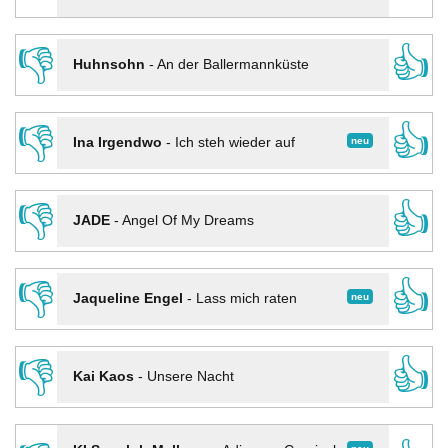
👎
👍
Huhnsohn
-
An der Ballermannküste
👎
👍
neu
Ina Irgendwo
-
Ich steh wieder auf
👎
👍
JADE
-
Angel Of My Dreams
👎
👍
neu
Jaqueline Engel
-
Lass mich raten
👎
👍
Kai Kaos
-
Unsere Nacht