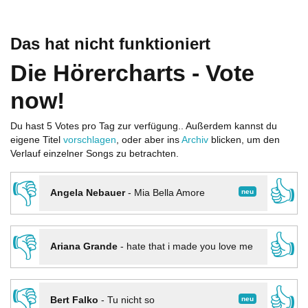
Das hat nicht funktioniert
Die Hörercharts - Vote
now!
Du hast 5 Votes pro Tag zur verfügung.. Außerdem kannst du
eigene Titel
vorschlagen
, oder aber ins
Archiv
blicken, um den
Verlauf einzelner Songs zu betrachten.
👎
👍
neu
Angela Nebauer
-
Mia Bella Amore
👎
👍
Ariana Grande
-
hate that i made you love me
👎
👍
neu
Bert Falko
-
Tu nicht so