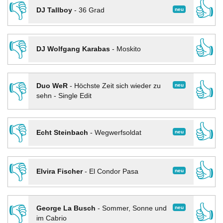
👎
👍
neu
DJ Tallboy
-
36 Grad
👎
👍
DJ Wolfgang Karabas
-
Moskito
👎
👍
neu
Duo WeR
-
Höchste Zeit sich wieder zu
sehn - Single Edit
👎
👍
neu
Echt Steinbach
-
Wegwerfsoldat
👎
👍
neu
Elvira Fischer
-
El Condor Pasa
👎
👍
neu
George La Busch
-
Sommer, Sonne und
im Cabrio