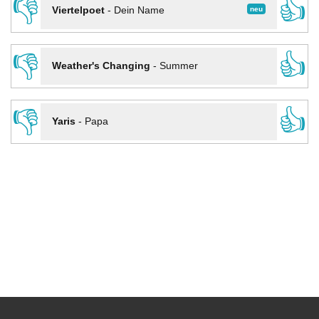
👎
👍
neu
Viertelpoet
-
Dein Name
👎
👍
Weather's Changing
-
Summer
👎
👍
Yaris
-
Papa