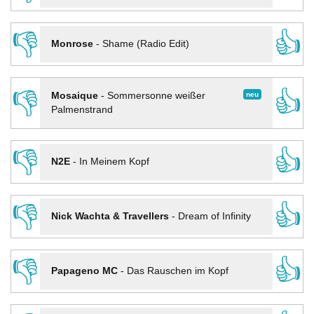
👎
👍
Monrose
-
Shame (Radio Edit)
👎
👍
neu
Mosaique
-
Sommersonne weißer
Palmenstrand
👎
👍
N2E
-
In Meinem Kopf
👎
👍
Nick Wachta & Travellers
-
Dream of Infinity
👎
👍
Papageno MC
-
Das Rauschen im Kopf