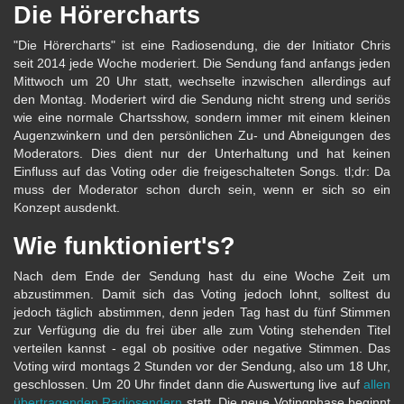
Die Hörercharts
"Die Hörercharts" ist eine Radiosendung, die der Initiator Chris
seit 2014 jede Woche moderiert. Die Sendung fand anfangs jeden
Mittwoch um 20 Uhr statt, wechselte inzwischen allerdings auf
den Montag. Moderiert wird die Sendung nicht streng und seriös
wie eine normale Chartsshow, sondern immer mit einem kleinen
Augenzwinkern und den persönlichen Zu- und Abneigungen des
Moderators. Dies dient nur der Unterhaltung und hat keinen
Einfluss auf das Voting oder die freigeschalteten Songs. tl;dr: Da
muss der Moderator schon durch sein, wenn er sich so ein
Konzept ausdenkt.
Wie funktioniert's?
Nach dem Ende der Sendung hast du eine Woche Zeit um
abzustimmen. Damit sich das Voting jedoch lohnt, solltest du
jedoch täglich abstimmen, denn jeden Tag hast du fünf Stimmen
zur Verfügung die du frei über alle zum Voting stehenden Titel
verteilen kannst - egal ob positive oder negative Stimmen. Das
Voting wird montags 2 Stunden vor der Sendung, also um 18 Uhr,
geschlossen. Um 20 Uhr findet dann die Auswertung live auf
allen
übertragenden Radiosendern
statt. Die neue Votingphase beginnt