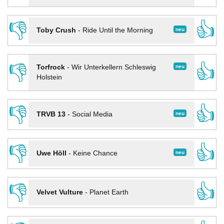
👎
👍
neu
Toby Crush
-
Ride Until the Morning
👎
👍
neu
Torfrock
-
Wir Unterkellern Schleswig
Holstein
👎
👍
neu
TRVB 13
-
Social Media
👎
👍
neu
Uwe Höll
-
Keine Chance
👎
👍
Velvet Vulture
-
Planet Earth