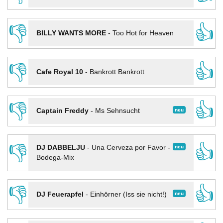
👎
👍
BILLY WANTS MORE
-
Too Hot for Heaven
👎
👍
Cafe Royal 10
-
Bankrott Bankrott
👎
👍
neu
Captain Freddy
-
Ms Sehnsucht
👎
👍
neu
DJ DABBELJU
-
Una Cerveza por Favor -
Bodega-Mix
👎
👍
neu
DJ Feuerapfel
-
Einhörner (Iss sie nicht!)