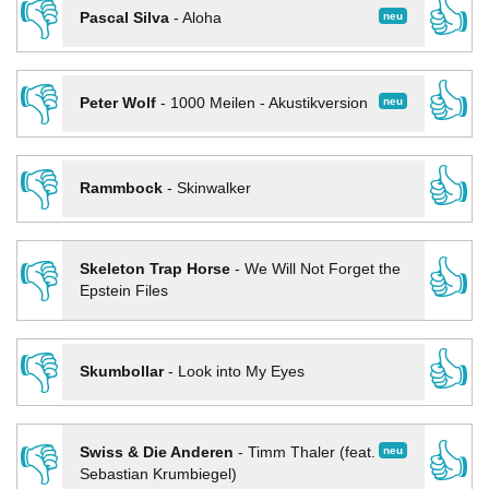
👎
👍
neu
Pascal Silva
-
Aloha
👎
👍
neu
Peter Wolf
-
1000 Meilen - Akustikversion
👎
👍
Rammbock
-
Skinwalker
👎
👍
Skeleton Trap Horse
-
We Will Not Forget the
Epstein Files
👎
👍
Skumbollar
-
Look into My Eyes
👎
👍
neu
Swiss & Die Anderen
-
Timm Thaler (feat.
Sebastian Krumbiegel)