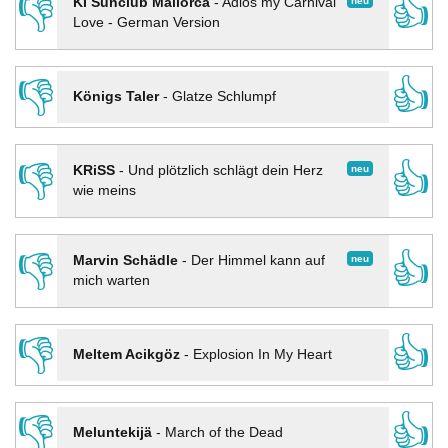
👎
👍
neu
KI Sunclub Mallorca
-
Adios my Carnival
Love - German Version
👎
👍
Königs Taler
-
Glatze Schlumpf
👎
👍
neu
KRiSS
-
Und plötzlich schlägt dein Herz
wie meins
👎
👍
neu
Marvin Schädle
-
Der Himmel kann auf
mich warten
👎
👍
Meltem Acikgöz
-
Explosion In My Heart
👎
👍
Meluntekijä
-
March of the Dead