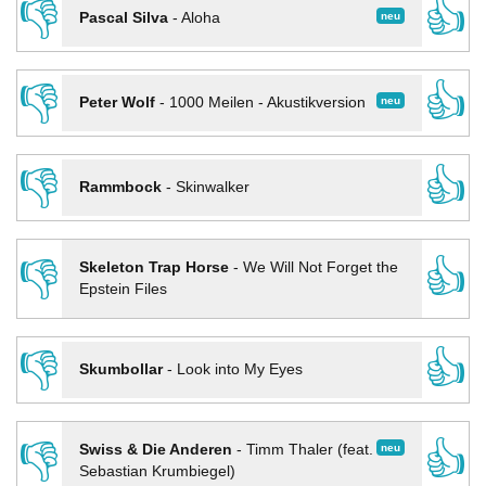
👎
👍
neu
Pascal Silva
-
Aloha
👎
👍
neu
Peter Wolf
-
1000 Meilen - Akustikversion
👎
👍
Rammbock
-
Skinwalker
👎
👍
Skeleton Trap Horse
-
We Will Not Forget the
Epstein Files
👎
👍
Skumbollar
-
Look into My Eyes
👎
👍
neu
Swiss & Die Anderen
-
Timm Thaler (feat.
Sebastian Krumbiegel)