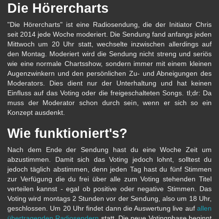
Die Hörercharts
"Die Hörercharts" ist eine Radiosendung, die der Initiator Chris
seit 2014 jede Woche moderiert. Die Sendung fand anfangs jeden
Mittwoch um 20 Uhr statt, wechselte inzwischen allerdings auf
den Montag. Moderiert wird die Sendung nicht streng und seriös
wie eine normale Chartsshow, sondern immer mit einem kleinen
Augenzwinkern und den persönlichen Zu- und Abneigungen des
Moderators. Dies dient nur der Unterhaltung und hat keinen
Einfluss auf das Voting oder die freigeschalteten Songs. tl;dr: Da
muss der Moderator schon durch sein, wenn er sich so ein
Konzept ausdenkt.
Wie funktioniert's?
Nach dem Ende der Sendung hast du eine Woche Zeit um
abzustimmen. Damit sich das Voting jedoch lohnt, solltest du
jedoch täglich abstimmen, denn jeden Tag hast du fünf Stimmen
zur Verfügung die du frei über alle zum Voting stehenden Titel
verteilen kannst - egal ob positive oder negative Stimmen. Das
Voting wird montags 2 Stunden vor der Sendung, also um 18 Uhr,
geschlossen. Um 20 Uhr findet dann die Auswertung live auf
allen
übertragenden Radiosendern
statt. Die neue Votingphase beginnt