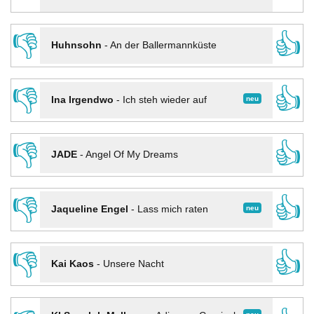
👎
👍
Huhnsohn
-
An der Ballermannküste
👎
👍
neu
Ina Irgendwo
-
Ich steh wieder auf
👎
👍
JADE
-
Angel Of My Dreams
👎
👍
neu
Jaqueline Engel
-
Lass mich raten
👎
👍
Kai Kaos
-
Unsere Nacht