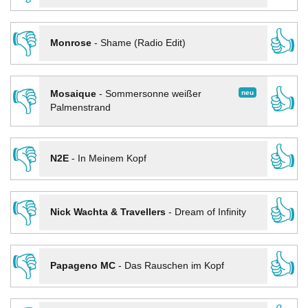
👎
👍
Monrose
-
Shame (Radio Edit)
👎
👍
neu
Mosaique
-
Sommersonne weißer
Palmenstrand
👎
👍
N2E
-
In Meinem Kopf
👎
👍
Nick Wachta & Travellers
-
Dream of Infinity
👎
👍
Papageno MC
-
Das Rauschen im Kopf