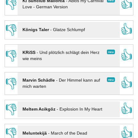
👎
👍
neu
KI Sunclub Mallorca
-
Adios my Carnival
Love - German Version
👎
👍
Königs Taler
-
Glatze Schlumpf
👎
👍
neu
KRiSS
-
Und plötzlich schlägt dein Herz
wie meins
👎
👍
neu
Marvin Schädle
-
Der Himmel kann auf
mich warten
👎
👍
Meltem Acikgöz
-
Explosion In My Heart
👎
👍
Meluntekijä
-
March of the Dead