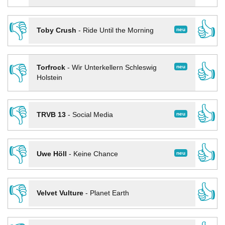
👎
👍
neu
Toby Crush
-
Ride Until the Morning
👎
👍
neu
Torfrock
-
Wir Unterkellern Schleswig
Holstein
👎
👍
neu
TRVB 13
-
Social Media
👎
👍
neu
Uwe Höll
-
Keine Chance
👎
👍
Velvet Vulture
-
Planet Earth