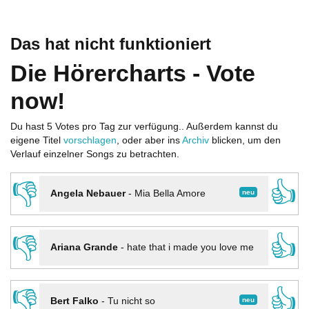
Das hat nicht funktioniert
Die Hörercharts - Vote
now!
Du hast 5 Votes pro Tag zur verfügung.. Außerdem kannst du
eigene Titel
vorschlagen
, oder aber ins
Archiv
blicken, um den
Verlauf einzelner Songs zu betrachten.
👎
👍
neu
Angela Nebauer
-
Mia Bella Amore
👎
👍
Ariana Grande
-
hate that i made you love me
👎
👍
neu
Bert Falko
-
Tu nicht so