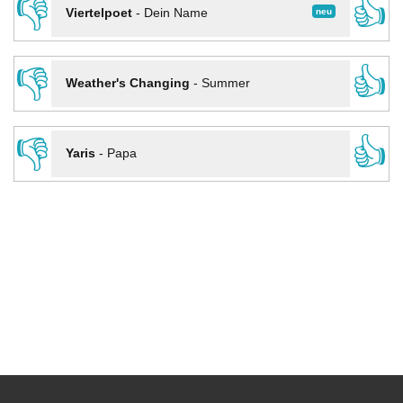
👎
👍
neu
Viertelpoet
-
Dein Name
👎
👍
Weather's Changing
-
Summer
👎
👍
Yaris
-
Papa