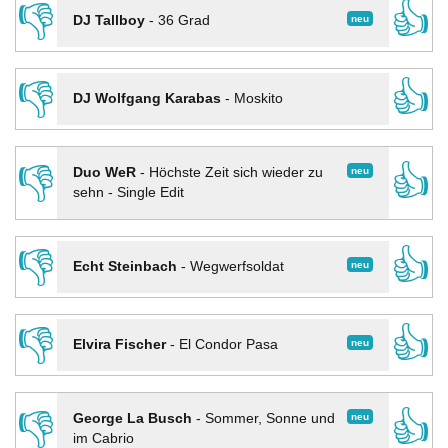
👎
👍
neu
DJ Tallboy
-
36 Grad
👎
👍
DJ Wolfgang Karabas
-
Moskito
👎
👍
neu
Duo WeR
-
Höchste Zeit sich wieder zu
sehn - Single Edit
👎
👍
neu
Echt Steinbach
-
Wegwerfsoldat
👎
👍
neu
Elvira Fischer
-
El Condor Pasa
👎
👍
neu
George La Busch
-
Sommer, Sonne und
im Cabrio