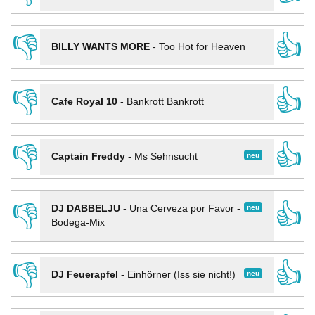
👎
👍
BILLY WANTS MORE
-
Too Hot for Heaven
👎
👍
Cafe Royal 10
-
Bankrott Bankrott
👎
👍
neu
Captain Freddy
-
Ms Sehnsucht
👎
👍
neu
DJ DABBELJU
-
Una Cerveza por Favor -
Bodega-Mix
👎
👍
neu
DJ Feuerapfel
-
Einhörner (Iss sie nicht!)