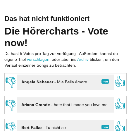
Das hat nicht funktioniert
Die Hörercharts - Vote
now!
Du hast 5 Votes pro Tag zur verfügung.. Außerdem kannst du
eigene Titel
vorschlagen
, oder aber ins
Archiv
blicken, um den
Verlauf einzelner Songs zu betrachten.
👎
👍
neu
Angela Nebauer
-
Mia Bella Amore
👎
👍
Ariana Grande
-
hate that i made you love me
👎
👍
neu
Bert Falko
-
Tu nicht so