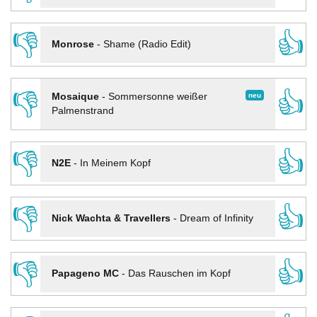
👎
👍
Monrose
-
Shame (Radio Edit)
👎
👍
neu
Mosaique
-
Sommersonne weißer
Palmenstrand
👎
👍
N2E
-
In Meinem Kopf
👎
👍
Nick Wachta & Travellers
-
Dream of Infinity
👎
👍
Papageno MC
-
Das Rauschen im Kopf