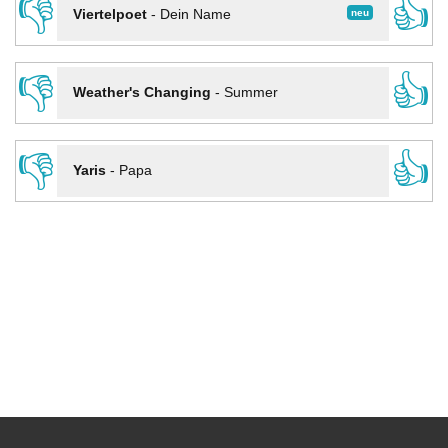
👎
👍
neu
Viertelpoet
-
Dein Name
👎
👍
Weather's Changing
-
Summer
👎
👍
Yaris
-
Papa