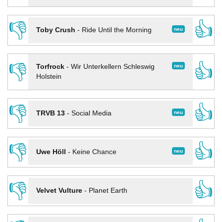
👎
👍
neu
Toby Crush
-
Ride Until the Morning
👎
👍
neu
Torfrock
-
Wir Unterkellern Schleswig
Holstein
👎
👍
neu
TRVB 13
-
Social Media
👎
👍
neu
Uwe Höll
-
Keine Chance
👎
👍
Velvet Vulture
-
Planet Earth