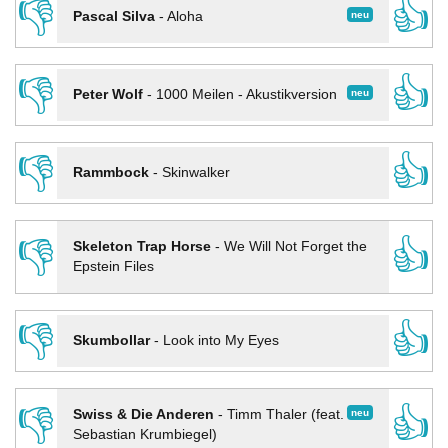
👎
👍
neu
Pascal Silva
-
Aloha
👎
👍
neu
Peter Wolf
-
1000 Meilen - Akustikversion
👎
👍
Rammbock
-
Skinwalker
👎
👍
Skeleton Trap Horse
-
We Will Not Forget the
Epstein Files
👎
👍
Skumbollar
-
Look into My Eyes
👎
👍
neu
Swiss & Die Anderen
-
Timm Thaler (feat.
Sebastian Krumbiegel)