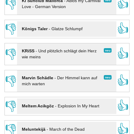
👎
👍
neu
KI Sunclub Mallorca
-
Adios my Carnival
Love - German Version
👎
👍
Königs Taler
-
Glatze Schlumpf
👎
👍
neu
KRiSS
-
Und plötzlich schlägt dein Herz
wie meins
👎
👍
neu
Marvin Schädle
-
Der Himmel kann auf
mich warten
👎
👍
Meltem Acikgöz
-
Explosion In My Heart
👎
👍
Meluntekijä
-
March of the Dead