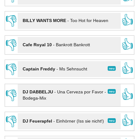
👎
👍
BILLY WANTS MORE
-
Too Hot for Heaven
👎
👍
Cafe Royal 10
-
Bankrott Bankrott
👎
👍
neu
Captain Freddy
-
Ms Sehnsucht
👎
👍
neu
DJ DABBELJU
-
Una Cerveza por Favor -
Bodega-Mix
👎
👍
neu
DJ Feuerapfel
-
Einhörner (Iss sie nicht!)