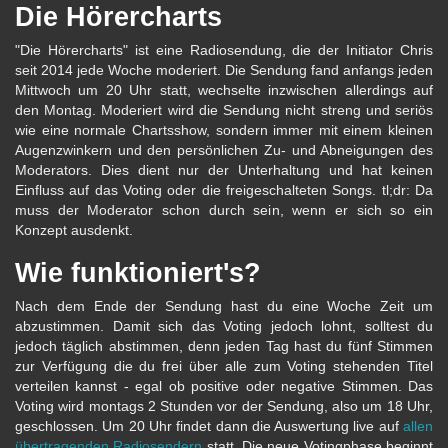
Die Hörercharts
"Die Hörercharts" ist eine Radiosendung, die der Initiator Chris
seit 2014 jede Woche moderiert. Die Sendung fand anfangs jeden
Mittwoch um 20 Uhr statt, wechselte inzwischen allerdings auf
den Montag. Moderiert wird die Sendung nicht streng und seriös
wie eine normale Chartsshow, sondern immer mit einem kleinen
Augenzwinkern und den persönlichen Zu- und Abneigungen des
Moderators. Dies dient nur der Unterhaltung und hat keinen
Einfluss auf das Voting oder die freigeschalteten Songs. tl;dr: Da
muss der Moderator schon durch sein, wenn er sich so ein
Konzept ausdenkt.
Wie funktioniert's?
Nach dem Ende der Sendung hast du eine Woche Zeit um
abzustimmen. Damit sich das Voting jedoch lohnt, solltest du
jedoch täglich abstimmen, denn jeden Tag hast du fünf Stimmen
zur Verfügung die du frei über alle zum Voting stehenden Titel
verteilen kannst - egal ob positive oder negative Stimmen. Das
Voting wird montags 2 Stunden vor der Sendung, also um 18 Uhr,
geschlossen. Um 20 Uhr findet dann die Auswertung live auf
allen
übertragenden Radiosendern
statt. Die neue Votingphase beginnt