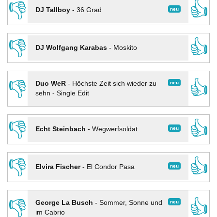
👎
👍
neu
DJ Tallboy
-
36 Grad
👎
👍
DJ Wolfgang Karabas
-
Moskito
👎
👍
neu
Duo WeR
-
Höchste Zeit sich wieder zu
sehn - Single Edit
👎
👍
neu
Echt Steinbach
-
Wegwerfsoldat
👎
👍
neu
Elvira Fischer
-
El Condor Pasa
👎
👍
neu
George La Busch
-
Sommer, Sonne und
im Cabrio