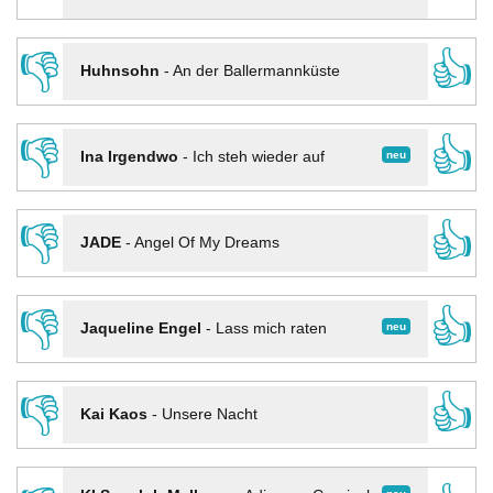
👎
👍
Huhnsohn
-
An der Ballermannküste
👎
👍
neu
Ina Irgendwo
-
Ich steh wieder auf
👎
👍
JADE
-
Angel Of My Dreams
👎
👍
neu
Jaqueline Engel
-
Lass mich raten
👎
👍
Kai Kaos
-
Unsere Nacht