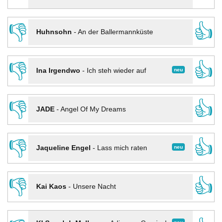
👎
👍
Huhnsohn
-
An der Ballermannküste
👎
👍
neu
Ina Irgendwo
-
Ich steh wieder auf
👎
👍
JADE
-
Angel Of My Dreams
👎
👍
neu
Jaqueline Engel
-
Lass mich raten
👎
👍
Kai Kaos
-
Unsere Nacht