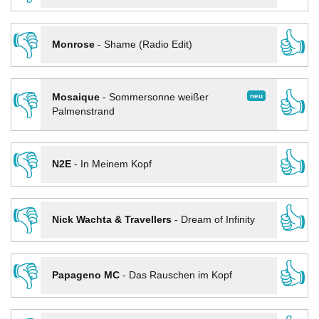
👎
👍
Monrose
-
Shame (Radio Edit)
👎
👍
neu
Mosaique
-
Sommersonne weißer
Palmenstrand
👎
👍
N2E
-
In Meinem Kopf
👎
👍
Nick Wachta & Travellers
-
Dream of Infinity
👎
👍
Papageno MC
-
Das Rauschen im Kopf