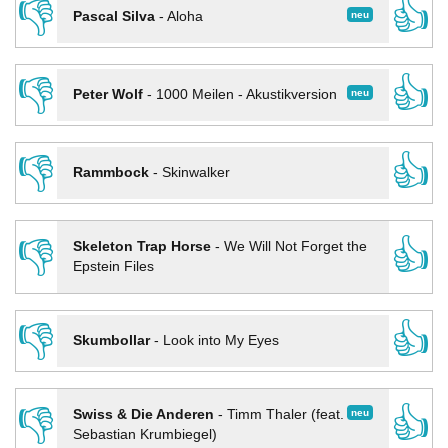
👎
👍
neu
Pascal Silva
-
Aloha
👎
👍
neu
Peter Wolf
-
1000 Meilen - Akustikversion
👎
👍
Rammbock
-
Skinwalker
👎
👍
Skeleton Trap Horse
-
We Will Not Forget the
Epstein Files
👎
👍
Skumbollar
-
Look into My Eyes
👎
👍
neu
Swiss & Die Anderen
-
Timm Thaler (feat.
Sebastian Krumbiegel)