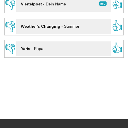
👎
👍
neu
Viertelpoet
-
Dein Name
👎
👍
Weather's Changing
-
Summer
👎
👍
Yaris
-
Papa