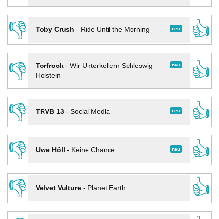
👎
👍
neu
Toby Crush
-
Ride Until the Morning
👎
👍
neu
Torfrock
-
Wir Unterkellern Schleswig
Holstein
👎
👍
neu
TRVB 13
-
Social Media
👎
👍
neu
Uwe Höll
-
Keine Chance
👎
👍
Velvet Vulture
-
Planet Earth