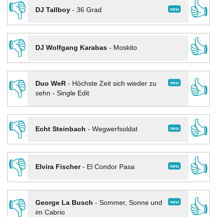
👎
👍
neu
DJ Tallboy
-
36 Grad
👎
👍
DJ Wolfgang Karabas
-
Moskito
👎
👍
neu
Duo WeR
-
Höchste Zeit sich wieder zu
sehn - Single Edit
👎
👍
neu
Echt Steinbach
-
Wegwerfsoldat
👎
👍
neu
Elvira Fischer
-
El Condor Pasa
👎
👍
neu
George La Busch
-
Sommer, Sonne und
im Cabrio