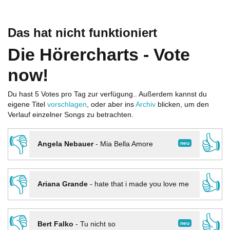
Das hat nicht funktioniert
Die Hörercharts - Vote
now!
Du hast 5 Votes pro Tag zur verfügung.. Außerdem kannst du
eigene Titel
vorschlagen
, oder aber ins
Archiv
blicken, um den
Verlauf einzelner Songs zu betrachten.
👎
👍
neu
Angela Nebauer
-
Mia Bella Amore
👎
👍
Ariana Grande
-
hate that i made you love me
👎
👍
neu
Bert Falko
-
Tu nicht so