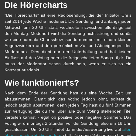
Die Hörercharts
"Die Hörercharts" ist eine Radiosendung, die der Initiator Chris
seit 2014 jede Woche moderiert. Die Sendung fand anfangs jeden
Mittwoch um 20 Uhr statt, wechselte inzwischen allerdings auf
den Montag. Moderiert wird die Sendung nicht streng und seriös
wie eine normale Chartsshow, sondern immer mit einem kleinen
Augenzwinkern und den persönlichen Zu- und Abneigungen des
Moderators. Dies dient nur der Unterhaltung und hat keinen
Einfluss auf das Voting oder die freigeschalteten Songs. tl;dr: Da
muss der Moderator schon durch sein, wenn er sich so ein
Konzept ausdenkt.
Wie funktioniert's?
Nach dem Ende der Sendung hast du eine Woche Zeit um
abzustimmen. Damit sich das Voting jedoch lohnt, solltest du
jedoch täglich abstimmen, denn jeden Tag hast du fünf Stimmen
zur Verfügung die du frei über alle zum Voting stehenden Titel
verteilen kannst - egal ob positive oder negative Stimmen. Das
Voting wird montags 2 Stunden vor der Sendung, also um 18 Uhr,
geschlossen. Um 20 Uhr findet dann die Auswertung live auf
allen
übertragenden Radiosendern
statt. Die neue Votingphase beginnt