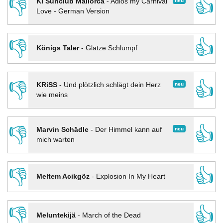
👎
👍
neu
KI Sunclub Mallorca
-
Adios my Carnival
Love - German Version
👎
👍
Königs Taler
-
Glatze Schlumpf
👎
👍
neu
KRiSS
-
Und plötzlich schlägt dein Herz
wie meins
👎
👍
neu
Marvin Schädle
-
Der Himmel kann auf
mich warten
👎
👍
Meltem Acikgöz
-
Explosion In My Heart
👎
👍
Meluntekijä
-
March of the Dead