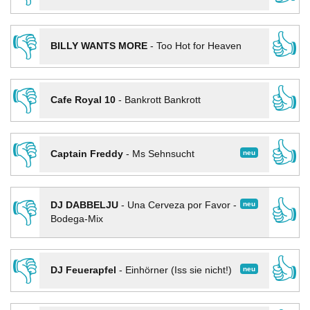
👎
👍
BILLY WANTS MORE
-
Too Hot for Heaven
👎
👍
Cafe Royal 10
-
Bankrott Bankrott
👎
👍
neu
Captain Freddy
-
Ms Sehnsucht
👎
👍
neu
DJ DABBELJU
-
Una Cerveza por Favor -
Bodega-Mix
👎
👍
neu
DJ Feuerapfel
-
Einhörner (Iss sie nicht!)