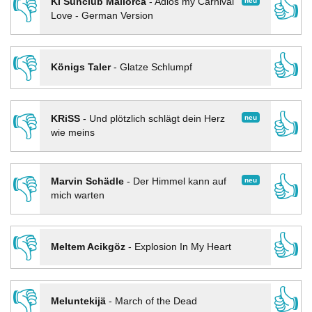
👎
👍
neu
KI Sunclub Mallorca
-
Adios my Carnival
Love - German Version
👎
👍
Königs Taler
-
Glatze Schlumpf
👎
👍
neu
KRiSS
-
Und plötzlich schlägt dein Herz
wie meins
👎
👍
neu
Marvin Schädle
-
Der Himmel kann auf
mich warten
👎
👍
Meltem Acikgöz
-
Explosion In My Heart
👎
👍
Meluntekijä
-
March of the Dead