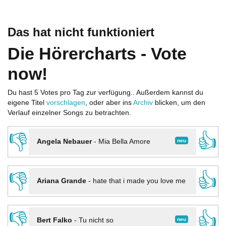
Das hat nicht funktioniert
Die Hörercharts - Vote
now!
Du hast 5 Votes pro Tag zur verfügung.. Außerdem kannst du
eigene Titel
vorschlagen
, oder aber ins
Archiv
blicken, um den
Verlauf einzelner Songs zu betrachten.
👎
👍
neu
Angela Nebauer
-
Mia Bella Amore
👎
👍
Ariana Grande
-
hate that i made you love me
👎
👍
neu
Bert Falko
-
Tu nicht so