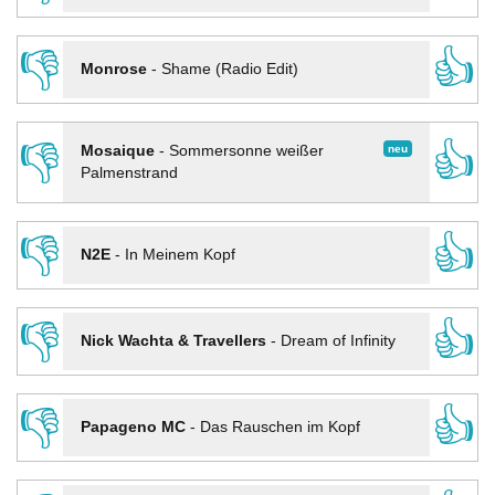
👎
👍
Monrose
-
Shame (Radio Edit)
👎
👍
neu
Mosaique
-
Sommersonne weißer
Palmenstrand
👎
👍
N2E
-
In Meinem Kopf
👎
👍
Nick Wachta & Travellers
-
Dream of Infinity
👎
👍
Papageno MC
-
Das Rauschen im Kopf