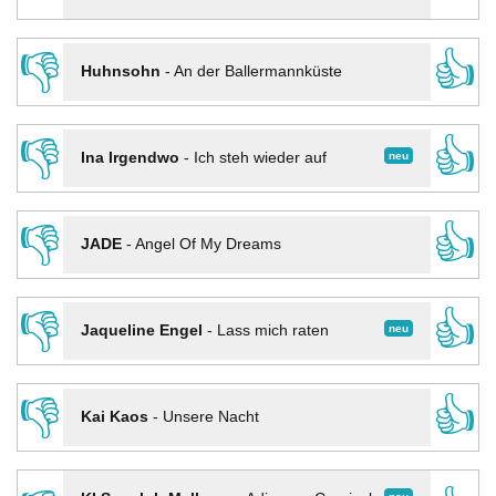
👎
👍
Huhnsohn
-
An der Ballermannküste
👎
👍
neu
Ina Irgendwo
-
Ich steh wieder auf
👎
👍
JADE
-
Angel Of My Dreams
👎
👍
neu
Jaqueline Engel
-
Lass mich raten
👎
👍
Kai Kaos
-
Unsere Nacht