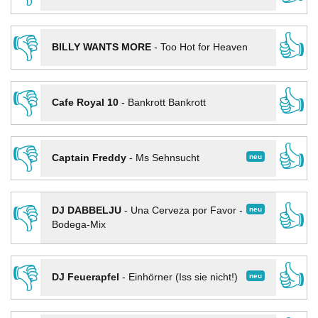
👎
👍
BILLY WANTS MORE
-
Too Hot for Heaven
👎
👍
Cafe Royal 10
-
Bankrott Bankrott
👎
👍
neu
Captain Freddy
-
Ms Sehnsucht
👎
👍
neu
DJ DABBELJU
-
Una Cerveza por Favor -
Bodega-Mix
👎
👍
neu
DJ Feuerapfel
-
Einhörner (Iss sie nicht!)