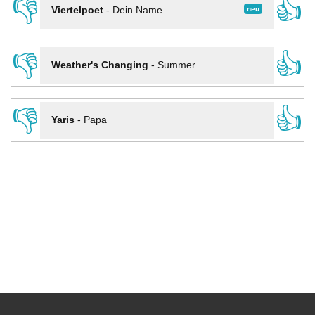
👎
👍
neu
Viertelpoet
-
Dein Name
👎
👍
Weather's Changing
-
Summer
👎
👍
Yaris
-
Papa