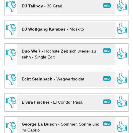
👎
👍
neu
DJ Tallboy
-
36 Grad
👎
👍
DJ Wolfgang Karabas
-
Moskito
👎
👍
neu
Duo WeR
-
Höchste Zeit sich wieder zu
sehn - Single Edit
👎
👍
neu
Echt Steinbach
-
Wegwerfsoldat
👎
👍
neu
Elvira Fischer
-
El Condor Pasa
👎
👍
neu
George La Busch
-
Sommer, Sonne und
im Cabrio