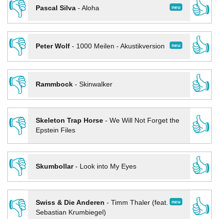
👎
👍
neu
Pascal Silva
-
Aloha
👎
👍
neu
Peter Wolf
-
1000 Meilen - Akustikversion
👎
👍
Rammbock
-
Skinwalker
👎
👍
Skeleton Trap Horse
-
We Will Not Forget the
Epstein Files
👎
👍
Skumbollar
-
Look into My Eyes
👎
👍
neu
Swiss & Die Anderen
-
Timm Thaler (feat.
Sebastian Krumbiegel)