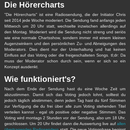
Die Hörercharts
"Die Hörercharts" ist eine Radiosendung, die der Initiator Chris
seit 2014 jede Woche moderiert. Die Sendung fand anfangs jeden
Mittwoch um 20 Uhr statt, wechselte inzwischen allerdings auf
den Montag. Moderiert wird die Sendung nicht streng und seriös
wie eine normale Chartsshow, sondern immer mit einem kleinen
Augenzwinkern und den persönlichen Zu- und Abneigungen des
Moderators. Dies dient nur der Unterhaltung und hat keinen
Einfluss auf das Voting oder die freigeschalteten Songs. tl;dr: Da
muss der Moderator schon durch sein, wenn er sich so ein
Konzept ausdenkt.
Wie funktioniert's?
Nach dem Ende der Sendung hast du eine Woche Zeit um
abzustimmen. Damit sich das Voting jedoch lohnt, solltest du
jedoch täglich abstimmen, denn jeden Tag hast du fünf Stimmen
zur Verfügung die du frei über alle zum Voting stehenden Titel
verteilen kannst - egal ob positive oder negative Stimmen. Das
Voting wird montags 2 Stunden vor der Sendung, also um 18 Uhr,
geschlossen. Um 20 Uhr findet dann die Auswertung live auf
allen
übertragenden Radiosendern
statt. Die neue Votingphase beginnt