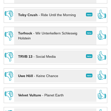
👎
👍
neu
Toby Crush
-
Ride Until the Morning
👎
👍
neu
Torfrock
-
Wir Unterkellern Schleswig
Holstein
👎
👍
neu
TRVB 13
-
Social Media
👎
👍
neu
Uwe Höll
-
Keine Chance
👎
👍
Velvet Vulture
-
Planet Earth