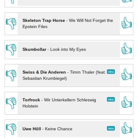
👎
👍
Skeleton Trap Horse
-
We Will Not Forget the
Epstein Files
👎
👍
Skumbollar
-
Look into My Eyes
👎
👍
neu
Swiss & Die Anderen
-
Timm Thaler (feat.
Sebastian Krumbiegel)
👎
👍
neu
Torfrock
-
Wir Unterkellern Schleswig
Holstein
👎
👍
neu
Uwe Höll
-
Keine Chance