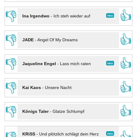
👎
👍
neu
Ina Irgendwo
-
Ich steh wieder auf
👎
👍
JADE
-
Angel Of My Dreams
👎
👍
neu
Jaqueline Engel
-
Lass mich raten
👎
👍
Kai Kaos
-
Unsere Nacht
👎
👍
Königs Taler
-
Glatze Schlumpf
neu
KRiSS
-
Und plötzlich schlägt dein Herz