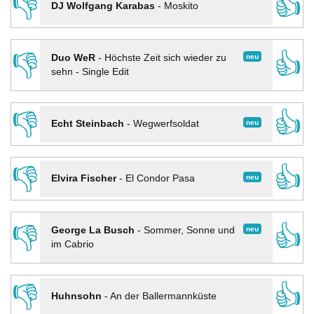
👎
👍
DJ Wolfgang Karabas
-
Moskito
👎
👍
neu
Duo WeR
-
Höchste Zeit sich wieder zu
sehn - Single Edit
👎
👍
neu
Echt Steinbach
-
Wegwerfsoldat
👎
👍
neu
Elvira Fischer
-
El Condor Pasa
👎
👍
neu
George La Busch
-
Sommer, Sonne und
im Cabrio
👎
👍
Huhnsohn
-
An der Ballermannküste