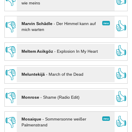
👎
👍
wie meins
👎
👍
neu
Marvin Schädle
-
Der Himmel kann auf
mich warten
👎
👍
Meltem Acikgöz
-
Explosion In My Heart
👎
👍
Meluntekijä
-
March of the Dead
👎
👍
Monrose
-
Shame (Radio Edit)
👎
👍
neu
Mosaique
-
Sommersonne weißer
Palmenstrand