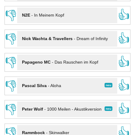
👎
👍
N2E
-
In Meinem Kopf
👎
👍
Nick Wachta & Travellers
-
Dream of Infinity
👎
👍
Papageno MC
-
Das Rauschen im Kopf
👎
👍
neu
Pascal Silva
-
Aloha
👎
👍
neu
Peter Wolf
-
1000 Meilen - Akustikversion
👎
👍
Rammbock
-
Skinwalker