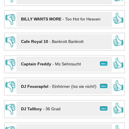
👎
👍
BILLY WANTS MORE
-
Too Hot for Heaven
👎
👍
Cafe Royal 10
-
Bankrott Bankrott
👎
👍
neu
Captain Freddy
-
Ms Sehnsucht
👎
👍
neu
DJ Feuerapfel
-
Einhörner (Iss sie nicht!)
👎
👍
neu
DJ Tallboy
-
36 Grad