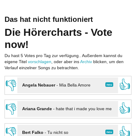
Das hat nicht funktioniert
Die Hörercharts - Vote
now!
Du hast 5 Votes pro Tag zur verfügung.. Außerdem kannst du
eigene Titel
vorschlagen
, oder aber ins
Archiv
blicken, um den
Verlauf einzelner Songs zu betrachten.
👎
👍
neu
Angela Nebauer
-
Mia Bella Amore
👎
👍
Ariana Grande
-
hate that i made you love me
👎
👍
neu
Bert Falko
-
Tu nicht so