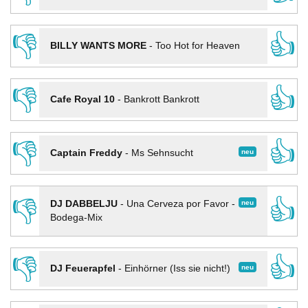
👎
👍
BILLY WANTS MORE
-
Too Hot for Heaven
👎
👍
Cafe Royal 10
-
Bankrott Bankrott
👎
👍
neu
Captain Freddy
-
Ms Sehnsucht
👎
👍
neu
DJ DABBELJU
-
Una Cerveza por Favor -
Bodega-Mix
👎
👍
neu
DJ Feuerapfel
-
Einhörner (Iss sie nicht!)