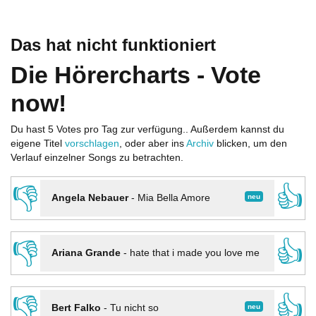
Das hat nicht funktioniert
Die Hörercharts - Vote
now!
Du hast 5 Votes pro Tag zur verfügung.. Außerdem kannst du
eigene Titel
vorschlagen
, oder aber ins
Archiv
blicken, um den
Verlauf einzelner Songs zu betrachten.
👎
👍
neu
Angela Nebauer
-
Mia Bella Amore
👎
👍
Ariana Grande
-
hate that i made you love me
👎
👍
neu
Bert Falko
-
Tu nicht so