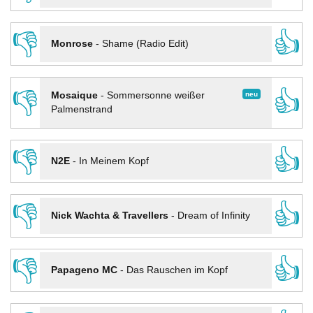
👎
👍
Monrose
-
Shame (Radio Edit)
👎
👍
neu
Mosaique
-
Sommersonne weißer
Palmenstrand
👎
👍
N2E
-
In Meinem Kopf
👎
👍
Nick Wachta & Travellers
-
Dream of Infinity
👎
👍
Papageno MC
-
Das Rauschen im Kopf