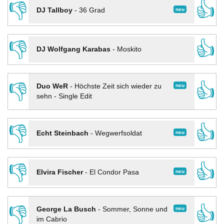
👎
👍
neu
DJ Tallboy
-
36 Grad
👎
👍
DJ Wolfgang Karabas
-
Moskito
👎
👍
neu
Duo WeR
-
Höchste Zeit sich wieder zu
sehn - Single Edit
👎
👍
neu
Echt Steinbach
-
Wegwerfsoldat
👎
👍
neu
Elvira Fischer
-
El Condor Pasa
👎
👍
neu
George La Busch
-
Sommer, Sonne und
im Cabrio