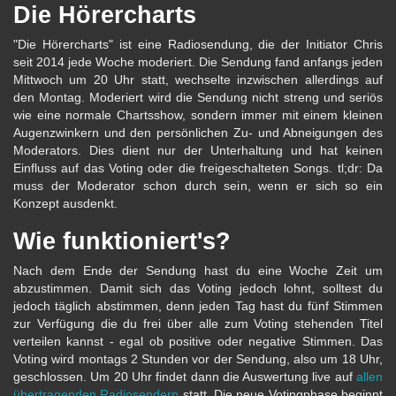
Die Hörercharts
"Die Hörercharts" ist eine Radiosendung, die der Initiator Chris
seit 2014 jede Woche moderiert. Die Sendung fand anfangs jeden
Mittwoch um 20 Uhr statt, wechselte inzwischen allerdings auf
den Montag. Moderiert wird die Sendung nicht streng und seriös
wie eine normale Chartsshow, sondern immer mit einem kleinen
Augenzwinkern und den persönlichen Zu- und Abneigungen des
Moderators. Dies dient nur der Unterhaltung und hat keinen
Einfluss auf das Voting oder die freigeschalteten Songs. tl;dr: Da
muss der Moderator schon durch sein, wenn er sich so ein
Konzept ausdenkt.
Wie funktioniert's?
Nach dem Ende der Sendung hast du eine Woche Zeit um
abzustimmen. Damit sich das Voting jedoch lohnt, solltest du
jedoch täglich abstimmen, denn jeden Tag hast du fünf Stimmen
zur Verfügung die du frei über alle zum Voting stehenden Titel
verteilen kannst - egal ob positive oder negative Stimmen. Das
Voting wird montags 2 Stunden vor der Sendung, also um 18 Uhr,
geschlossen. Um 20 Uhr findet dann die Auswertung live auf
allen
übertragenden Radiosendern
statt. Die neue Votingphase beginnt