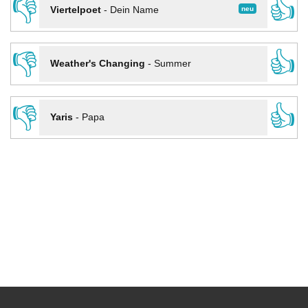
👎
👍
neu
Viertelpoet
-
Dein Name
👎
👍
Weather's Changing
-
Summer
👎
👍
Yaris
-
Papa