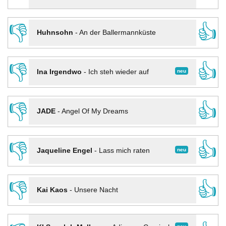
👎
👍
Huhnsohn
-
An der Ballermannküste
👎
👍
neu
Ina Irgendwo
-
Ich steh wieder auf
👎
👍
JADE
-
Angel Of My Dreams
👎
👍
neu
Jaqueline Engel
-
Lass mich raten
👎
👍
Kai Kaos
-
Unsere Nacht