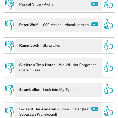
👎
👍
neu
Pascal Silva
-
Aloha
👎
👍
neu
Peter Wolf
-
1000 Meilen - Akustikversion
👎
👍
Rammbock
-
Skinwalker
👎
👍
Skeleton Trap Horse
-
We Will Not Forget the
Epstein Files
👎
👍
Skumbollar
-
Look into My Eyes
👎
👍
neu
Swiss & Die Anderen
-
Timm Thaler (feat.
Sebastian Krumbiegel)