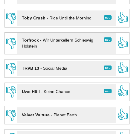
👎
👍
neu
Toby Crush
-
Ride Until the Morning
👎
👍
neu
Torfrock
-
Wir Unterkellern Schleswig
Holstein
👎
👍
neu
TRVB 13
-
Social Media
👎
👍
neu
Uwe Höll
-
Keine Chance
👎
👍
Velvet Vulture
-
Planet Earth