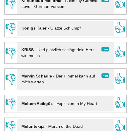
👎
👍
neu
KI Sunclub Mallorca
-
Adios my Carnival
Love - German Version
👎
👍
Königs Taler
-
Glatze Schlumpf
👎
👍
neu
KRiSS
-
Und plötzlich schlägt dein Herz
wie meins
👎
👍
neu
Marvin Schädle
-
Der Himmel kann auf
mich warten
👎
👍
Meltem Acikgöz
-
Explosion In My Heart
👎
👍
Meluntekijä
-
March of the Dead