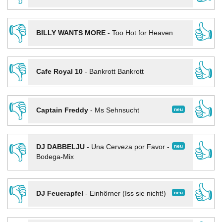
👎
👍
BILLY WANTS MORE
-
Too Hot for Heaven
👎
👍
Cafe Royal 10
-
Bankrott Bankrott
👎
👍
neu
Captain Freddy
-
Ms Sehnsucht
👎
👍
neu
DJ DABBELJU
-
Una Cerveza por Favor -
Bodega-Mix
👎
👍
neu
DJ Feuerapfel
-
Einhörner (Iss sie nicht!)