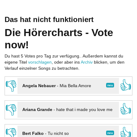
Das hat nicht funktioniert
Die Hörercharts - Vote
now!
Du hast 5 Votes pro Tag zur verfügung.. Außerdem kannst du
eigene Titel
vorschlagen
, oder aber ins
Archiv
blicken, um den
Verlauf einzelner Songs zu betrachten.
👎
👍
neu
Angela Nebauer
-
Mia Bella Amore
👎
👍
Ariana Grande
-
hate that i made you love me
👎
👍
neu
Bert Falko
-
Tu nicht so