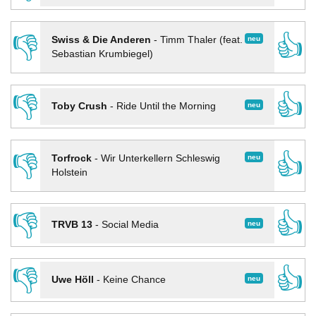
👎
👍
neu
Swiss & Die Anderen
-
Timm Thaler (feat.
Sebastian Krumbiegel)
👎
👍
neu
Toby Crush
-
Ride Until the Morning
👎
👍
neu
Torfrock
-
Wir Unterkellern Schleswig
Holstein
👎
👍
neu
TRVB 13
-
Social Media
👎
👍
neu
Uwe Höll
-
Keine Chance