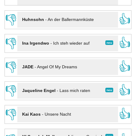
👎
👍
Huhnsohn
-
An der Ballermannküste
👎
👍
neu
Ina Irgendwo
-
Ich steh wieder auf
👎
👍
JADE
-
Angel Of My Dreams
👎
👍
neu
Jaqueline Engel
-
Lass mich raten
👎
👍
Kai Kaos
-
Unsere Nacht