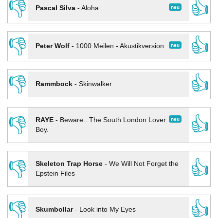
👎
👍
neu
Pascal Silva
-
Aloha
👎
👍
neu
Peter Wolf
-
1000 Meilen - Akustikversion
👎
👍
Rammbock
-
Skinwalker
👎
👍
neu
RAYE
-
Beware.. The South London Lover
Boy.
👎
👍
Skeleton Trap Horse
-
We Will Not Forget the
Epstein Files
👎
👍
Skumbollar
-
Look into My Eyes