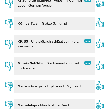
👎
👍
neu
KI Sunclub Mallorca
-
Adios my Carnival
Love - German Version
👎
👍
Königs Taler
-
Glatze Schlumpf
👎
👍
neu
KRiSS
-
Und plötzlich schlägt dein Herz
wie meins
👎
👍
neu
Marvin Schädle
-
Der Himmel kann auf
mich warten
👎
👍
Meltem Acikgöz
-
Explosion In My Heart
👎
👍
Meluntekijä
-
March of the Dead