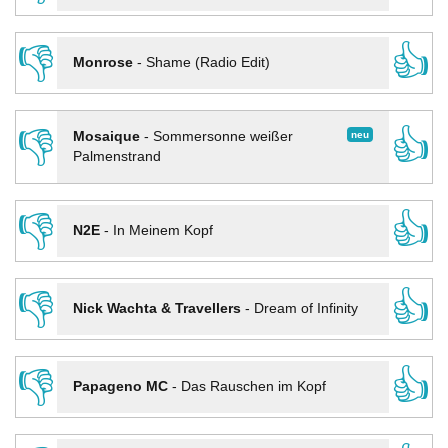
👎
👍
Monrose
-
Shame (Radio Edit)
👎
👍
neu
Mosaique
-
Sommersonne weißer
Palmenstrand
👎
👍
N2E
-
In Meinem Kopf
👎
👍
Nick Wachta & Travellers
-
Dream of Infinity
👎
👍
Papageno MC
-
Das Rauschen im Kopf