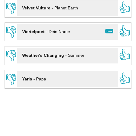
👎
👍
Velvet Vulture
-
Planet Earth
👎
👍
neu
Viertelpoet
-
Dein Name
👎
👍
Weather's Changing
-
Summer
👎
👍
Yaris
-
Papa