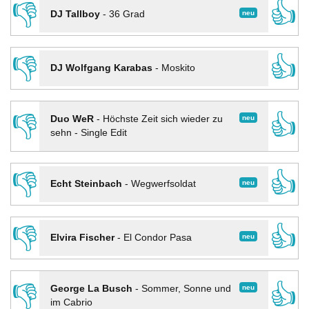
👎
👍
neu
DJ Tallboy
-
36 Grad
👎
👍
DJ Wolfgang Karabas
-
Moskito
👎
👍
neu
Duo WeR
-
Höchste Zeit sich wieder zu
sehn - Single Edit
👎
👍
neu
Echt Steinbach
-
Wegwerfsoldat
👎
👍
neu
Elvira Fischer
-
El Condor Pasa
👎
👍
neu
George La Busch
-
Sommer, Sonne und
im Cabrio